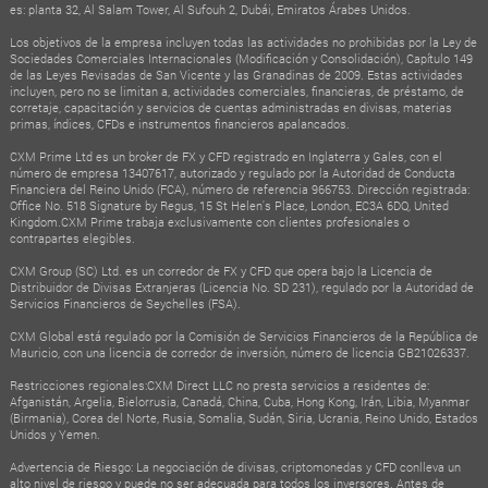
es: planta 32, Al Salam Tower, Al Sufouh 2, Dubái, Emiratos Árabes Unidos.
Los objetivos de la empresa incluyen todas las actividades no prohibidas por la Ley de
Sociedades Comerciales Internacionales (Modificación y Consolidación), Capítulo 149
de las Leyes Revisadas de San Vicente y las Granadinas de 2009. Estas actividades
incluyen, pero no se limitan a, actividades comerciales, financieras, de préstamo, de
corretaje, capacitación y servicios de cuentas administradas en divisas, materias
primas, índices, CFDs e instrumentos financieros apalancados.
CXM Prime Ltd es un broker de FX y CFD registrado en Inglaterra y Gales, con el
número de empresa 13407617, autorizado y regulado por la Autoridad de Conducta
Financiera del Reino Unido (FCA), número de referencia 966753. Dirección registrada:
Office No. 518 Signature by Regus, 15 St Helen's Place, London, EC3A 6DQ, United
Kingdom.CXM Prime trabaja exclusivamente con clientes profesionales o
contrapartes elegibles.
CXM Group (SC) Ltd. es un corredor de FX y CFD que opera bajo la Licencia de
Distribuidor de Divisas Extranjeras (Licencia No. SD 231), regulado por la Autoridad de
Servicios Financieros de Seychelles (FSA).
CXM Global está regulado por la Comisión de Servicios Financieros de la República de
Mauricio, con una licencia de corredor de inversión, número de licencia GB21026337.
Restricciones regionales:CXM Direct LLC no presta servicios a residentes de:
Afganistán, Argelia, Bielorrusia, Canadá, China, Cuba, Hong Kong, Irán, Libia, Myanmar
(Birmania), Corea del Norte, Rusia, Somalia, Sudán, Siria, Ucrania, Reino Unido, Estados
Unidos y Yemen.
Advertencia de Riesgo: La negociación de divisas, criptomonedas y CFD conlleva un
alto nivel de riesgo y puede no ser adecuada para todos los inversores. Antes de