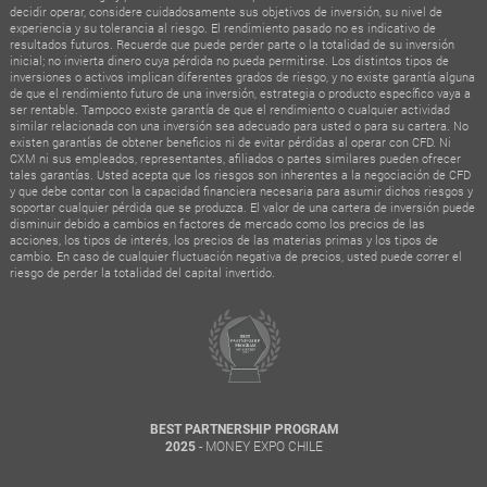
decidir operar, considere cuidadosamente sus objetivos de inversión, su nivel de
experiencia y su tolerancia al riesgo. El rendimiento pasado no es indicativo de
resultados futuros. Recuerde que puede perder parte o la totalidad de su inversión
inicial; no invierta dinero cuya pérdida no pueda permitirse. Los distintos tipos de
inversiones o activos implican diferentes grados de riesgo, y no existe garantía alguna
de que el rendimiento futuro de una inversión, estrategia o producto específico vaya a
ser rentable. Tampoco existe garantía de que el rendimiento o cualquier actividad
similar relacionada con una inversión sea adecuado para usted o para su cartera. No
existen garantías de obtener beneficios ni de evitar pérdidas al operar con CFD. Ni
CXM ni sus empleados, representantes, afiliados o partes similares pueden ofrecer
tales garantías. Usted acepta que los riesgos son inherentes a la negociación de CFD
y que debe contar con la capacidad financiera necesaria para asumir dichos riesgos y
soportar cualquier pérdida que se produzca. El valor de una cartera de inversión puede
disminuir debido a cambios en factores de mercado como los precios de las
acciones, los tipos de interés, los precios de las materias primas y los tipos de
cambio. En caso de cualquier fluctuación negativa de precios, usted puede correr el
riesgo de perder la totalidad del capital invertido.
BEST PARTNERSHIP PROGRAM
- MONEY EXPO CHILE
2025