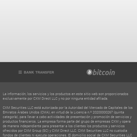
La información, los servicios y los productos en este sitio web son proporcionados
exclusivamente por CXM Direct LLC y no por ninguna entidad afiliada.
CXM Securities LLC está autorizada por la Autoridad del Mercado de Capitales de los
Emiratos Árabes Unidos (CMA), en virtud de la Licencia n.º 20200000267 (quinta
categoría), para llevar a cabo actividades de presentación y promoción de servicios y
productos financieros. La empresa forma parte del grupo de empresas CXM y opera
de manera independiente para presentar a los clientes los productos y servicios
ofrecidos por CXM Group (SC) y CXM Direct LLC. CXM Securities LLC no custodia
fondos de clientes ni ejecuta operaciones. El domicilio social de CXM Securities LLC