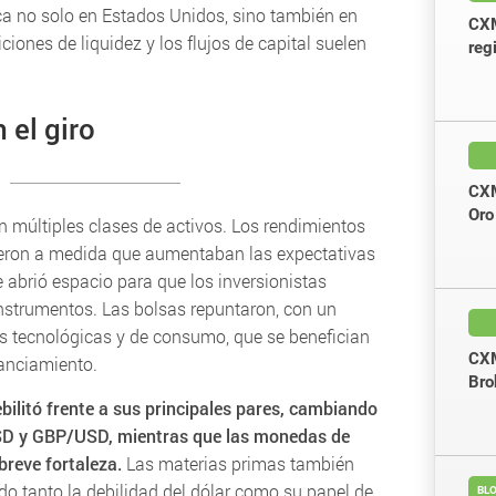
ca no solo en Estados Unidos, sino también en
CXM
iones de liquidez y los flujos de capital suelen
reg
 el giro
CXM
Oro
n múltiples clases de activos. Los rendimientos
yeron a medida que aumentaban las expectativas
e abrió espacio para que los inversionistas
nstrumentos. Las bolsas repuntaron, con un
s tecnológicas y de consumo, que se benefician
CXM
anciamiento.
Bro
ebilitó frente a sus principales pares, cambiando
SD y GBP/USD, mientras que las monedas de
reve fortaleza.
Las materias primas también
ndo tanto la debilidad del dólar como su papel de
BLO