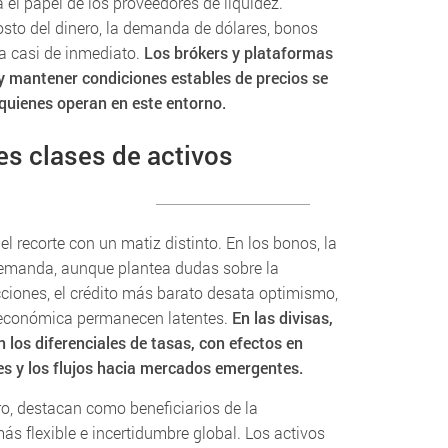
 el papel de los proveedores de liquidez.
sto del dinero, la demanda de dólares, bonos
ra casi de inmediato.
Los brókers y plataformas
y mantener condiciones estables de precios se
 quienes operan en este entorno.
es clases de activos
 recorte con un matiz distinto. En los bonos, la
 demanda, aunque plantea dudas sobre la
acciones, el crédito más barato desata optimismo,
 económica permanecen latentes.
En las divisas,
 en los diferenciales de tasas, con efectos en
s y los flujos hacia mercados emergentes.
ro, destacan como beneficiarios de la
s flexible e incertidumbre global. Los activos