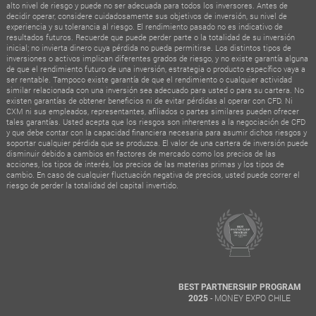
alto nivel de riesgo y puede no ser adecuada para todos los inversores. Antes de
decidir operar, considere cuidadosamente sus objetivos de inversión, su nivel de
experiencia y su tolerancia al riesgo. El rendimiento pasado no es indicativo de
resultados futuros. Recuerde que puede perder parte o la totalidad de su inversión
inicial; no invierta dinero cuya pérdida no pueda permitirse. Los distintos tipos de
inversiones o activos implican diferentes grados de riesgo, y no existe garantía alguna
de que el rendimiento futuro de una inversión, estrategia o producto específico vaya a
ser rentable. Tampoco existe garantía de que el rendimiento o cualquier actividad
similar relacionada con una inversión sea adecuado para usted o para su cartera. No
existen garantías de obtener beneficios ni de evitar pérdidas al operar con CFD. Ni
CXM ni sus empleados, representantes, afiliados o partes similares pueden ofrecer
tales garantías. Usted acepta que los riesgos son inherentes a la negociación de CFD
y que debe contar con la capacidad financiera necesaria para asumir dichos riesgos y
soportar cualquier pérdida que se produzca. El valor de una cartera de inversión puede
disminuir debido a cambios en factores de mercado como los precios de las
acciones, los tipos de interés, los precios de las materias primas y los tipos de
cambio. En caso de cualquier fluctuación negativa de precios, usted puede correr el
riesgo de perder la totalidad del capital invertido.
BEST PARTNERSHIP PROGRAM
- MONEY EXPO CHILE
2025