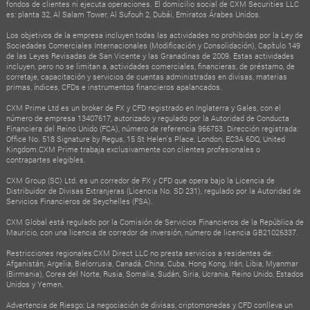
fondos de clientes ni ejecuta operaciones. El domicilio social de CXM Securities LLC
es: planta 32, Al Salam Tower, Al Sufouh 2, Dubái, Emiratos Árabes Unidos.
Los objetivos de la empresa incluyen todas las actividades no prohibidas por la Ley de
Sociedades Comerciales Internacionales (Modificación y Consolidación), Capítulo 149
de las Leyes Revisadas de San Vicente y las Granadinas de 2009. Estas actividades
incluyen, pero no se limitan a, actividades comerciales, financieras, de préstamo, de
corretaje, capacitación y servicios de cuentas administradas en divisas, materias
primas, índices, CFDs e instrumentos financieros apalancados.
CXM Prime Ltd es un broker de FX y CFD registrado en Inglaterra y Gales, con el
número de empresa 13407617, autorizado y regulado por la Autoridad de Conducta
Financiera del Reino Unido (FCA), número de referencia 966753. Dirección registrada:
Office No. 518 Signature by Regus, 15 St Helen's Place, London, EC3A 6DQ, United
Kingdom.CXM Prime trabaja exclusivamente con clientes profesionales o
contrapartes elegibles.
CXM Group (SC) Ltd. es un corredor de FX y CFD que opera bajo la Licencia de
Distribuidor de Divisas Extranjeras (Licencia No. SD 231), regulado por la Autoridad de
Servicios Financieros de Seychelles (FSA).
CXM Global está regulado por la Comisión de Servicios Financieros de la República de
Mauricio, con una licencia de corredor de inversión, número de licencia GB21026337.
Restricciones regionales:CXM Direct LLC no presta servicios a residentes de:
Afganistán, Argelia, Bielorrusia, Canadá, China, Cuba, Hong Kong, Irán, Libia, Myanmar
(Birmania), Corea del Norte, Rusia, Somalia, Sudán, Siria, Ucrania, Reino Unido, Estados
Unidos y Yemen.
Advertencia de Riesgo: La negociación de divisas, criptomonedas y CFD conlleva un