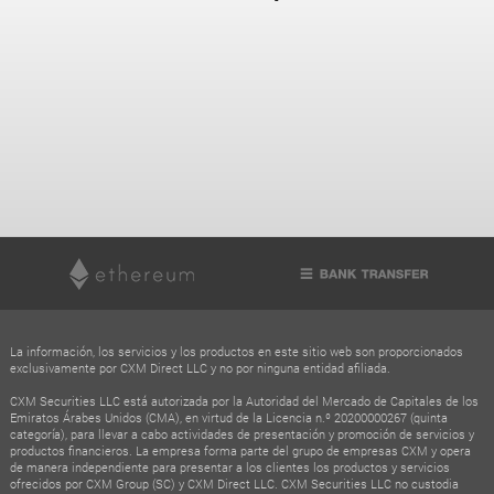
La información, los servicios y los productos en este sitio web son proporcionados
exclusivamente por CXM Direct LLC y no por ninguna entidad afiliada.
CXM Securities LLC está autorizada por la Autoridad del Mercado de Capitales de los
Emiratos Árabes Unidos (CMA), en virtud de la Licencia n.º 20200000267 (quinta
categoría), para llevar a cabo actividades de presentación y promoción de servicios y
productos financieros. La empresa forma parte del grupo de empresas CXM y opera
de manera independiente para presentar a los clientes los productos y servicios
ofrecidos por CXM Group (SC) y CXM Direct LLC. CXM Securities LLC no custodia