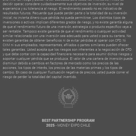
decidir operar, considere cuidadosamente sus objetivos de inversión, su nivel de
experiencia y su tolerancia al riesgo. El rendimiento pasado no es indicativo de
resultados futuros. Recuerde que puede perder parte o la totalidad de su inversión
inicial; no invierta dinero cuya pérdida no pueda permitirse. Los distintos tipos de
inversiones o activos implican diferentes grados de riesgo, y no existe garantía alguna
de que el rendimiento futuro de una inversión, estrategia o producto específico vaya a
ser rentable. Tampoco existe garantía de que el rendimiento o cualquier actividad
similar relacionada con una inversión sea adecuado para usted o para su cartera. No
existen garantías de obtener beneficios ni de evitar pérdidas al operar con CFD. Ni
CXM ni sus empleados, representantes, afiliados o partes similares pueden ofrecer
tales garantías. Usted acepta que los riesgos son inherentes a la negociación de CFD
y que debe contar con la capacidad financiera necesaria para asumir dichos riesgos y
soportar cualquier pérdida que se produzca. El valor de una cartera de inversión puede
disminuir debido a cambios en factores de mercado como los precios de las
acciones, los tipos de interés, los precios de las materias primas y los tipos de
cambio. En caso de cualquier fluctuación negativa de precios, usted puede correr el
riesgo de perder la totalidad del capital invertido.
BEST PARTNERSHIP PROGRAM
- MONEY EXPO CHILE
2025