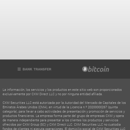
La información, los servicios y los productos en este sitio web son proporcionados
exclusivamente por CXM Direct LLC y no por ninguna entidad afiliada.
CXM Securities LLC está autorizada por la Autoridad del Mercado de Capitales de los
Emiratos Árabes Unidos (CMA), en virtud de la Licencia n.º 20200000267 (quinta
categoría), para llevar a cabo actividades de presentación y promoción de servicios y
productos financieros. La empresa forma parte del grupo de empresas CXM y opera
de manera independiente para presentar a los clientes los productos y servicios
ofrecidos por CXM Group (SC) y CXM Direct LLC. CXM Securities LLC no custodia
fondos de clientes ni ejecuta operaciones. El domicilio social de CXM Securities LLC