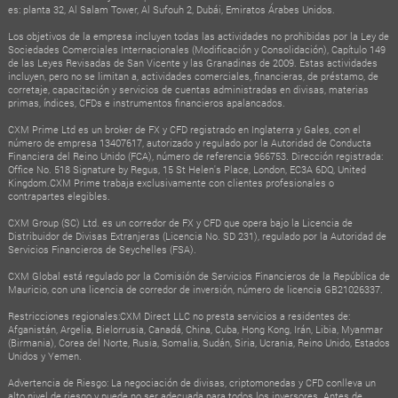
es: planta 32, Al Salam Tower, Al Sufouh 2, Dubái, Emiratos Árabes Unidos.
Los objetivos de la empresa incluyen todas las actividades no prohibidas por la Ley de
Sociedades Comerciales Internacionales (Modificación y Consolidación), Capítulo 149
de las Leyes Revisadas de San Vicente y las Granadinas de 2009. Estas actividades
incluyen, pero no se limitan a, actividades comerciales, financieras, de préstamo, de
corretaje, capacitación y servicios de cuentas administradas en divisas, materias
primas, índices, CFDs e instrumentos financieros apalancados.
CXM Prime Ltd es un broker de FX y CFD registrado en Inglaterra y Gales, con el
número de empresa 13407617, autorizado y regulado por la Autoridad de Conducta
Financiera del Reino Unido (FCA), número de referencia 966753. Dirección registrada:
Office No. 518 Signature by Regus, 15 St Helen's Place, London, EC3A 6DQ, United
Kingdom.CXM Prime trabaja exclusivamente con clientes profesionales o
contrapartes elegibles.
CXM Group (SC) Ltd. es un corredor de FX y CFD que opera bajo la Licencia de
Distribuidor de Divisas Extranjeras (Licencia No. SD 231), regulado por la Autoridad de
Servicios Financieros de Seychelles (FSA).
CXM Global está regulado por la Comisión de Servicios Financieros de la República de
Mauricio, con una licencia de corredor de inversión, número de licencia GB21026337.
Restricciones regionales:CXM Direct LLC no presta servicios a residentes de:
Afganistán, Argelia, Bielorrusia, Canadá, China, Cuba, Hong Kong, Irán, Libia, Myanmar
(Birmania), Corea del Norte, Rusia, Somalia, Sudán, Siria, Ucrania, Reino Unido, Estados
Unidos y Yemen.
Advertencia de Riesgo: La negociación de divisas, criptomonedas y CFD conlleva un
alto nivel de riesgo y puede no ser adecuada para todos los inversores. Antes de