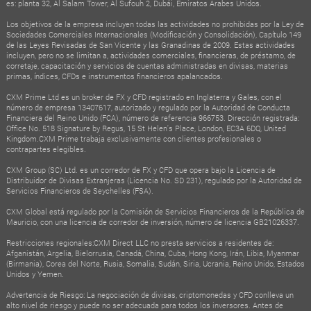
es: planta 32, Al Salam Tower, Al Sufouh 2, Dubái, Emiratos Árabes Unidos.
Los objetivos de la empresa incluyen todas las actividades no prohibidas por la Ley de
Sociedades Comerciales Internacionales (Modificación y Consolidación), Capítulo 149
de las Leyes Revisadas de San Vicente y las Granadinas de 2009. Estas actividades
incluyen, pero no se limitan a, actividades comerciales, financieras, de préstamo, de
corretaje, capacitación y servicios de cuentas administradas en divisas, materias
primas, índices, CFDs e instrumentos financieros apalancados.
CXM Prime Ltd es un broker de FX y CFD registrado en Inglaterra y Gales, con el
número de empresa 13407617, autorizado y regulado por la Autoridad de Conducta
Financiera del Reino Unido (FCA), número de referencia 966753. Dirección registrada:
Office No. 518 Signature by Regus, 15 St Helen's Place, London, EC3A 6DQ, United
Kingdom.CXM Prime trabaja exclusivamente con clientes profesionales o
contrapartes elegibles.
CXM Group (SC) Ltd. es un corredor de FX y CFD que opera bajo la Licencia de
Distribuidor de Divisas Extranjeras (Licencia No. SD 231), regulado por la Autoridad de
Servicios Financieros de Seychelles (FSA).
CXM Global está regulado por la Comisión de Servicios Financieros de la República de
Mauricio, con una licencia de corredor de inversión, número de licencia GB21026337.
Restricciones regionales:CXM Direct LLC no presta servicios a residentes de:
Afganistán, Argelia, Bielorrusia, Canadá, China, Cuba, Hong Kong, Irán, Libia, Myanmar
(Birmania), Corea del Norte, Rusia, Somalia, Sudán, Siria, Ucrania, Reino Unido, Estados
Unidos y Yemen.
Advertencia de Riesgo: La negociación de divisas, criptomonedas y CFD conlleva un
alto nivel de riesgo y puede no ser adecuada para todos los inversores. Antes de