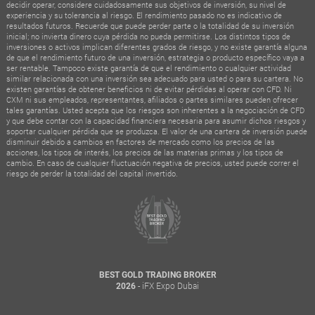
decidir operar, considere cuidadosamente sus objetivos de inversión, su nivel de
experiencia y su tolerancia al riesgo. El rendimiento pasado no es indicativo de
resultados futuros. Recuerde que puede perder parte o la totalidad de su inversión
inicial; no invierta dinero cuya pérdida no pueda permitirse. Los distintos tipos de
inversiones o activos implican diferentes grados de riesgo, y no existe garantía alguna
de que el rendimiento futuro de una inversión, estrategia o producto específico vaya a
ser rentable. Tampoco existe garantía de que el rendimiento o cualquier actividad
similar relacionada con una inversión sea adecuado para usted o para su cartera. No
existen garantías de obtener beneficios ni de evitar pérdidas al operar con CFD. Ni
CXM ni sus empleados, representantes, afiliados o partes similares pueden ofrecer
tales garantías. Usted acepta que los riesgos son inherentes a la negociación de CFD
y que debe contar con la capacidad financiera necesaria para asumir dichos riesgos y
soportar cualquier pérdida que se produzca. El valor de una cartera de inversión puede
disminuir debido a cambios en factores de mercado como los precios de las
acciones, los tipos de interés, los precios de las materias primas y los tipos de
cambio. En caso de cualquier fluctuación negativa de precios, usted puede correr el
riesgo de perder la totalidad del capital invertido.
BEST GOLD TRADING BROKER
- iFX Expo Dubai
2026