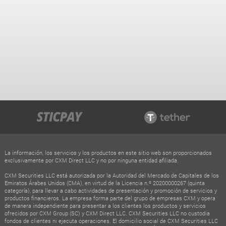
La información, los servicios y los productos en este sitio web son proporcionados
exclusivamente por CXM Direct LLC y no por ninguna entidad afiliada.
CXM Securities LLC está autorizada por la Autoridad del Mercado de Capitales de los
Emiratos Árabes Unidos (CMA), en virtud de la Licencia n.º 20200000267 (quinta
categoría), para llevar a cabo actividades de presentación y promoción de servicios y
productos financieros. La empresa forma parte del grupo de empresas CXM y opera
de manera independiente para presentar a los clientes los productos y servicios
ofrecidos por CXM Group (SC) y CXM Direct LLC. CXM Securities LLC no custodia
fondos de clientes ni ejecuta operaciones. El domicilio social de CXM Securities LLC