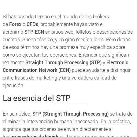
Si has pasado tiempo en el mundo de los brókers
de
Forex
o
CFDs
, probablemente hayas visto el
acrónimo
STP-ECN
en sitios web, folletos o descripciones de
cuentas. Suena técnico, y en gran medida lo es. Pero detrás
de esos términos hay una promesa muy específica sobre
cómo se ejecutan tus operaciones. Entender qué significan
realmente
Straight Through Processing (STP)
y
Electronic
Communication Network (ECN)
puede ayudarte a distinguir
entre frases de marketing y una verdadera calidad de
ejecución.
La esencia del STP
En su núcleo,
STP (Straight Through Processing)
se trata de
eliminar la intervención humana innecesaria. En la práctica,
significa que tus órdenes se envían directamente a
los
proveedores de liquidez
—bancos,
prime brokers
u otras