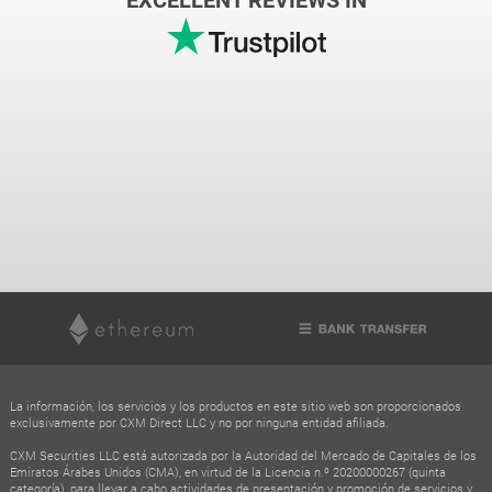
EXCELLENT REVIEWS IN
La información, los servicios y los productos en este sitio web son proporcionados
exclusivamente por CXM Direct LLC y no por ninguna entidad afiliada.
CXM Securities LLC está autorizada por la Autoridad del Mercado de Capitales de los
Emiratos Árabes Unidos (CMA), en virtud de la Licencia n.º 20200000267 (quinta
categoría), para llevar a cabo actividades de presentación y promoción de servicios y