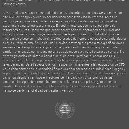
Unidos y Yemen.
Advertencia de Riesgo: La negociación de divisas, criptomonedas y CFD conlleva un
alto nivel de riesgo y puede no ser adecuada para todos los inversores. Antes de
decidir operar, considere cuidadosamente sus objetivos de inversión, su nivel de
experiencia y su tolerancia al riesgo. El rendimiento pasado no es indicativo de
resultados futuros. Recuerde que puede perder parte o la totalidad de su inversión
inicial; no invierta dinero cuya pérdida no pueda permitirse. Los distintos tipos de
inversiones o activos implican diferentes grados de riesgo, y no existe garantía alguna
de que el rendimiento futuro de una inversión, estrategia o producto específico vaya a
ser rentable. Tampoco existe garantía de que el rendimiento o cualquier actividad
similar relacionada con una inversión sea adecuado para usted o para su cartera. No
existen garantías de obtener beneficios ni de evitar pérdidas al operar con CFD. Ni
CXM ni sus empleados, representantes, afiliados o partes similares pueden ofrecer
tales garantías. Usted acepta que los riesgos son inherentes a la negociación de CFD
y que debe contar con la capacidad financiera necesaria para asumir dichos riesgos y
soportar cualquier pérdida que se produzca. El valor de una cartera de inversión puede
disminuir debido a cambios en factores de mercado como los precios de las
acciones, los tipos de interés, los precios de las materias primas y los tipos de
cambio. En caso de cualquier fluctuación negativa de precios, usted puede correr el
riesgo de perder la totalidad del capital invertido.