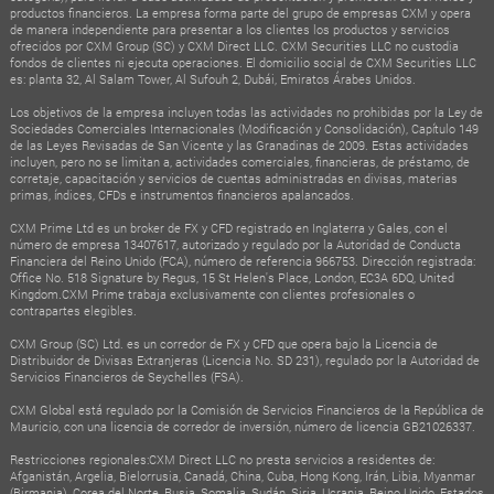
productos financieros. La empresa forma parte del grupo de empresas CXM y opera
de manera independiente para presentar a los clientes los productos y servicios
ofrecidos por CXM Group (SC) y CXM Direct LLC. CXM Securities LLC no custodia
fondos de clientes ni ejecuta operaciones. El domicilio social de CXM Securities LLC
es: planta 32, Al Salam Tower, Al Sufouh 2, Dubái, Emiratos Árabes Unidos.
Los objetivos de la empresa incluyen todas las actividades no prohibidas por la Ley de
Sociedades Comerciales Internacionales (Modificación y Consolidación), Capítulo 149
de las Leyes Revisadas de San Vicente y las Granadinas de 2009. Estas actividades
incluyen, pero no se limitan a, actividades comerciales, financieras, de préstamo, de
corretaje, capacitación y servicios de cuentas administradas en divisas, materias
primas, índices, CFDs e instrumentos financieros apalancados.
CXM Prime Ltd es un broker de FX y CFD registrado en Inglaterra y Gales, con el
número de empresa 13407617, autorizado y regulado por la Autoridad de Conducta
Financiera del Reino Unido (FCA), número de referencia 966753. Dirección registrada:
Office No. 518 Signature by Regus, 15 St Helen's Place, London, EC3A 6DQ, United
Kingdom.CXM Prime trabaja exclusivamente con clientes profesionales o
contrapartes elegibles.
CXM Group (SC) Ltd. es un corredor de FX y CFD que opera bajo la Licencia de
Distribuidor de Divisas Extranjeras (Licencia No. SD 231), regulado por la Autoridad de
Servicios Financieros de Seychelles (FSA).
CXM Global está regulado por la Comisión de Servicios Financieros de la República de
Mauricio, con una licencia de corredor de inversión, número de licencia GB21026337.
Restricciones regionales:CXM Direct LLC no presta servicios a residentes de:
Afganistán, Argelia, Bielorrusia, Canadá, China, Cuba, Hong Kong, Irán, Libia, Myanmar
(Birmania), Corea del Norte, Rusia, Somalia, Sudán, Siria, Ucrania, Reino Unido, Estados