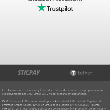
La información, los servicios y los productos en este sitio web son proporcionados
exclusivamente por CXM Direct LLC y no por ninguna entidad afiliada.
CXM Securities LLC está autorizada por la Autoridad del Mercado de Capitales de los
Emiratos Árabes Unidos (CMA), en virtud de la Licencia n.º 20200000267 (quinta
categoría), para llevar a cabo actividades de presentación y promoción de servicios y