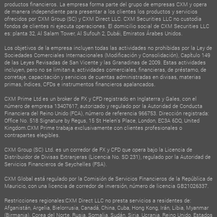
productos financieros. La empresa forma parte del grupo de empresas CXM y opera
de manera independiente para presentar a los clientes los productos y servicios
ofrecidos por CXM Group (SC) y CXM Direct LLC. CXM Securities LLC no custodia
fondos de clientes ni ejecuta operaciones. El domicilio social de CXM Securities LLC
es: planta 32, Al Salam Tower, Al Sufouh 2, Dubái, Emiratos Árabes Unidos.
Los objetivos de la empresa incluyen todas las actividades no prohibidas por la Ley de
Sociedades Comerciales Internacionales (Modificación y Consolidación), Capítulo 149
de las Leyes Revisadas de San Vicente y las Granadinas de 2009. Estas actividades
incluyen, pero no se limitan a, actividades comerciales, financieras, de préstamo, de
corretaje, capacitación y servicios de cuentas administradas en divisas, materias
primas, índices, CFDs e instrumentos financieros apalancados.
CXM Prime Ltd es un broker de FX y CFD registrado en Inglaterra y Gales, con el
número de empresa 13407617, autorizado y regulado por la Autoridad de Conducta
Financiera del Reino Unido (FCA), número de referencia 966753. Dirección registrada:
Office No. 518 Signature by Regus, 15 St Helen's Place, London, EC3A 6DQ, United
Kingdom.CXM Prime trabaja exclusivamente con clientes profesionales o
contrapartes elegibles.
CXM Group (SC) Ltd. es un corredor de FX y CFD que opera bajo la Licencia de
Distribuidor de Divisas Extranjeras (Licencia No. SD 231), regulado por la Autoridad de
Servicios Financieros de Seychelles (FSA).
CXM Global está regulado por la Comisión de Servicios Financieros de la República de
Mauricio, con una licencia de corredor de inversión, número de licencia GB21026337.
Restricciones regionales:CXM Direct LLC no presta servicios a residentes de:
Afganistán, Argelia, Bielorrusia, Canadá, China, Cuba, Hong Kong, Irán, Libia, Myanmar
(Birmania), Corea del Norte, Rusia, Somalia, Sudán, Siria, Ucrania, Reino Unido, Estados