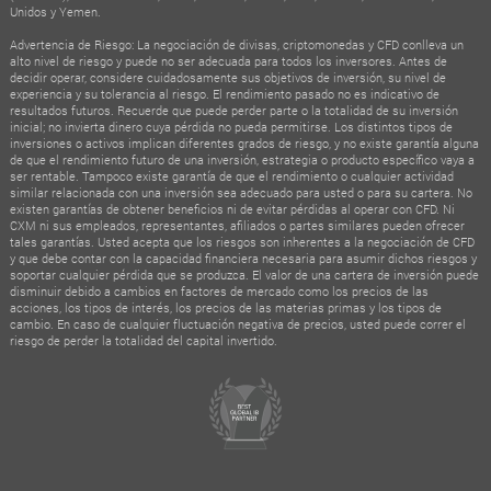
Unidos y Yemen.
Advertencia de Riesgo: La negociación de divisas, criptomonedas y CFD conlleva un
alto nivel de riesgo y puede no ser adecuada para todos los inversores. Antes de
decidir operar, considere cuidadosamente sus objetivos de inversión, su nivel de
experiencia y su tolerancia al riesgo. El rendimiento pasado no es indicativo de
resultados futuros. Recuerde que puede perder parte o la totalidad de su inversión
inicial; no invierta dinero cuya pérdida no pueda permitirse. Los distintos tipos de
inversiones o activos implican diferentes grados de riesgo, y no existe garantía alguna
de que el rendimiento futuro de una inversión, estrategia o producto específico vaya a
ser rentable. Tampoco existe garantía de que el rendimiento o cualquier actividad
similar relacionada con una inversión sea adecuado para usted o para su cartera. No
existen garantías de obtener beneficios ni de evitar pérdidas al operar con CFD. Ni
CXM ni sus empleados, representantes, afiliados o partes similares pueden ofrecer
tales garantías. Usted acepta que los riesgos son inherentes a la negociación de CFD
y que debe contar con la capacidad financiera necesaria para asumir dichos riesgos y
soportar cualquier pérdida que se produzca. El valor de una cartera de inversión puede
disminuir debido a cambios en factores de mercado como los precios de las
acciones, los tipos de interés, los precios de las materias primas y los tipos de
cambio. En caso de cualquier fluctuación negativa de precios, usted puede correr el
riesgo de perder la totalidad del capital invertido.