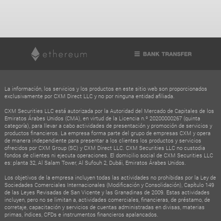
La información, los servicios y los productos en este sitio web son proporcionados
exclusivamente por CXM Direct LLC y no por ninguna entidad afiliada.
CXM Securities LLC está autorizada por la Autoridad del Mercado de Capitales de los
Emiratos Árabes Unidos (CMA), en virtud de la Licencia n.º 20200000267 (quinta
categoría), para llevar a cabo actividades de presentación y promoción de servicios y
productos financieros. La empresa forma parte del grupo de empresas CXM y opera
de manera independiente para presentar a los clientes los productos y servicios
ofrecidos por CXM Group (SC) y CXM Direct LLC. CXM Securities LLC no custodia
fondos de clientes ni ejecuta operaciones. El domicilio social de CXM Securities LLC
es: planta 32, Al Salam Tower, Al Sufouh 2, Dubái, Emiratos Árabes Unidos.
Los objetivos de la empresa incluyen todas las actividades no prohibidas por la Ley de
Sociedades Comerciales Internacionales (Modificación y Consolidación), Capítulo 149
de las Leyes Revisadas de San Vicente y las Granadinas de 2009. Estas actividades
incluyen, pero no se limitan a, actividades comerciales, financieras, de préstamo, de
corretaje, capacitación y servicios de cuentas administradas en divisas, materias
primas, índices, CFDs e instrumentos financieros apalancados.