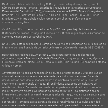
CXM Prime Ltd es un broker de FX y CFD registrado en Inglaterra y Gales, con el
número de empresa 13407617, autorizado y regulado por la Autoridad de Conducta
Financiera del Reino Unido (FCA), número de referencia 966753. Dirección registrada:
Office No. 518 Signature by Regus, 15 St Helen's Place, London, EC3A 6DQ, United
Kingdom.CXM Prime trabaja exclusivamente con clientes profesionales o
contrapartes elegibles.
CXM Group (SC) Ltd. es un corredor de FX y CFD que opera bajo la Licencia de
Distribuidor de Divisas Extranjeras (Licencia No. SD 231), regulado por la Autoridad de
Servicios Financieros de Seychelles (FSA).
CXM Global está regulado por la Comisión de Servicios Financieros de la República de
Mauricio, con una licencia de corredor de inversión, número de licencia GB21026337.
Restricciones regionales:CXM Direct LLC no presta servicios a residentes de:
Afganistán, Argelia, Bielorrusia, Canadá, China, Cuba, Hong Kong, Irán, Libia, Myanmar
(Birmania), Corea del Norte, Rusia, Somalia, Sudán, Siria, Ucrania, Reino Unido, Estados
Unidos y Yemen.
Advertencia de Riesgo: La negociación de divisas, criptomonedas y CFD conlleva un
alto nivel de riesgo y puede no ser adecuada para todos los inversores. Antes de
decidir operar, considere cuidadosamente sus objetivos de inversión, su nivel de
experiencia y su tolerancia al riesgo. El rendimiento pasado no es indicativo de
resultados futuros. Recuerde que puede perder parte o la totalidad de su inversión
inicial; no invierta dinero cuya pérdida no pueda permitirse. Los distintos tipos de
inversiones o activos implican diferentes grados de riesgo, y no existe garantía alguna
de que el rendimiento futuro de una inversión, estrategia o producto específico vaya a
ser rentable. Tampoco existe garantía de que el rendimiento o cualquier actividad
similar relacionada con una inversión sea adecuado para usted o para su cartera. No