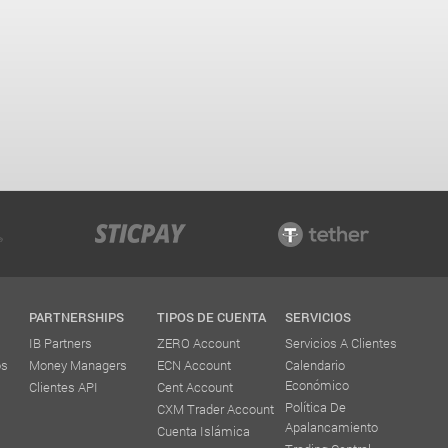
PARTNERSHIPS
TIPOS DE CUENTA
SERVICIOS
IB Partners
ZERO Account
Servicios A Clientes
os
Money Managers
ECN Account
Calendario
Económico
Clientes API
Cent Account
Política De
CXM Trader Account
Apalancamiento
Cuenta Islámica