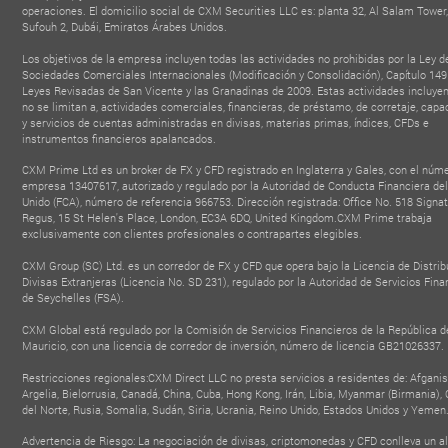
operaciones. El domicilio social de CXM Securities LLC es: planta 32, Al Salam Tower,
Sufouh 2, Dubái, Emiratos Árabes Unidos.
Los objetivos de la empresa incluyen todas las actividades no prohibidas por la Ley d
Sociedades Comerciales Internacionales (Modificación y Consolidación), Capítulo 149
Leyes Revisadas de San Vicente y las Granadinas de 2009. Estas actividades incluyen
no se limitan a, actividades comerciales, financieras, de préstamo, de corretaje, capa
y servicios de cuentas administradas en divisas, materias primas, índices, CFDs e
instrumentos financieros apalancados.
CXM Prime Ltd es un broker de FX y CFD registrado en Inglaterra y Gales, con el núm
empresa 13407617, autorizado y regulado por la Autoridad de Conducta Financiera de
Unido (FCA), número de referencia 966753. Dirección registrada: Office No. 518 Signat
Regus, 15 St Helen's Place, London, EC3A 6DQ, United Kingdom.CXM Prime trabaja
exclusivamente con clientes profesionales o contrapartes elegibles.
CXM Group (SC) Ltd. es un corredor de FX y CFD que opera bajo la Licencia de Distrib
Divisas Extranjeras (Licencia No. SD 231), regulado por la Autoridad de Servicios Fina
de Seychelles (FSA).
CXM Global está regulado por la Comisión de Servicios Financieros de la República d
Mauricio, con una licencia de corredor de inversión, número de licencia GB21026337.
Restricciones regionales:CXM Direct LLC no presta servicios a residentes de: Afganis
Argelia, Bielorrusia, Canadá, China, Cuba, Hong Kong, Irán, Libia, Myanmar (Birmania),
OBAL IB PARTNER
del Norte, Rusia, Somalia, Sudán, Siria, Ucrania, Reino Unido, Estados Unidos y Yemen
BEST FINTECH FOREX
TOP 100 T
ffiliate & Influencer
BROKER
FINANCIAL INS
Advertencia de Riesgo: La negociación de divisas, criptomonedas y CFD conlleva un al
- Forex Expo Dubai
Summit
AWAR
2025