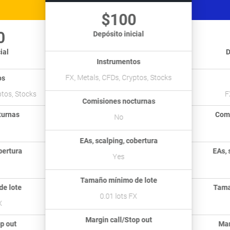
$100
Depósito inicial
l
Dep
Instrumentos
FX, Metals, CFDs, Cryptos, Stocks
I
os, Stocks
FX,
Comisiones nocturnas
rnas
Comis
No
EAs, scalping, cobertura
rtura
EAs, sc
Yes
Tamaño mínimo de lote
 lote
Tamaño
0.01 lots FX
0
Margin call/Stop out
 out
Margi