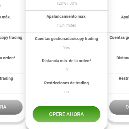
120% / 30%
Apalancamiento máx.
máx.
Apala
1:Unlimited
py trading
Cuentas ges
Cuentas gestionadas/copy trading
Yes
 orden*
Distanci
Distancia mín. de la orden*
0
rading
Restric
Restricciones de trading
no
A
OP
OPERE AHORA