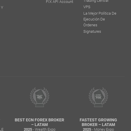
Trading Central
FIX API Account
VPS
 Y
La Mejor Política De
Ejecución De
Órdenes
Signatures
KER
FASTEST GROWING
MOST TRANSPARENT
BROKER – LATAM
BROKER – LATAM
- Money Expo
- Wealth Expo
2025
2025