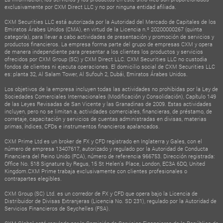
exclusivamente por CXM Direct LLC y no por ninguna entidad afiliada.
CXM Securities LLC está autorizada por la Autoridad del Mercado de Capitales de los
Emiratos Árabes Unidos (CMA), en virtud de la Licencia n.º 20200000267 (quinta
categoría), para llevar a cabo actividades de presentación y promoción de servicios y
productos financieros. La empresa forma parte del grupo de empresas CXM y opera
de manera independiente para presentar a los clientes los productos y servicios
ofrecidos por CXM Group (SC) y CXM Direct LLC. CXM Securities LLC no custodia
fondos de clientes ni ejecuta operaciones. El domicilio social de CXM Securities LLC
es: planta 32, Al Salam Tower, Al Sufouh 2, Dubái, Emiratos Árabes Unidos.
Los objetivos de la empresa incluyen todas las actividades no prohibidas por la Ley de
Sociedades Comerciales Internacionales (Modificación y Consolidación), Capítulo 149
de las Leyes Revisadas de San Vicente y las Granadinas de 2009. Estas actividades
incluyen, pero no se limitan a, actividades comerciales, financieras, de préstamo, de
corretaje, capacitación y servicios de cuentas administradas en divisas, materias
primas, índices, CFDs e instrumentos financieros apalancados.
CXM Prime Ltd es un broker de FX y CFD registrado en Inglaterra y Gales, con el
número de empresa 13407617, autorizado y regulado por la Autoridad de Conducta
Financiera del Reino Unido (FCA), número de referencia 966753. Dirección registrada:
Office No. 518 Signature by Regus, 15 St Helen's Place, London, EC3A 6DQ, United
Kingdom.CXM Prime trabaja exclusivamente con clientes profesionales o
contrapartes elegibles.
CXM Group (SC) Ltd. es un corredor de FX y CFD que opera bajo la Licencia de
Distribuidor de Divisas Extranjeras (Licencia No. SD 231), regulado por la Autoridad de
Servicios Financieros de Seychelles (FSA).