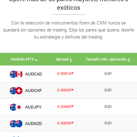
exóticos
Con la selección de instrumentos forex de CXM nunca se
quedará sin opciones de trading. Elija los pares que quiera, diseñe
su estrategia y disfrute del trading.
Símbolo MT4
Spread
Tamaño mín. operación
0.00014
0.01
AUDCAD
0.00020
0.01
AUDCHF
0.03400
0.01
AUDJPY
0.00030
0.01
AUDNZD