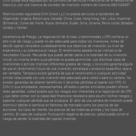
CXM Global está regulado por la Comisión de Servicios Financieros de la República de
Mauricio, con una licencia de corredor de inversión, número de licencia GB21026337.
Restricciones regionales:CXM Direct LLC no presta servicios a residentes de:
Afganistán, Argelia, Bielorrusia, Canadá, China, Cuba, Hong Kong, Irán, Libia, Myanmar
(Birmania), Corea del Norte, Rusia, Somalia, Sudán, Siria, Ucrania, Reino Unido, Estados
Unidos y Yemen.
Advertencia de Riesgo: La negociación de divisas, criptomonedas y CFD conlleva un
alto nivel de riesgo y puede no ser adecuada para todos los inversores. Antes de
decidir operar, considere cuidadosamente sus objetivos de inversión, su nivel de
experiencia y su tolerancia al riesgo. El rendimiento pasado no es indicativo de
resultados futuros. Recuerde que puede perder parte o la totalidad de su inversión
inicial; no invierta dinero cuya pérdida no pueda permitirse. Los distintos tipos de
inversiones o activos implican diferentes grados de riesgo, y no existe garantía alguna
de que el rendimiento futuro de una inversión, estrategia o producto específico vaya a
ser rentable. Tampoco existe garantía de que el rendimiento o cualquier actividad
similar relacionada con una inversión sea adecuado para usted o para su cartera. No
existen garantías de obtener beneficios ni de evitar pérdidas al operar con CFD. Ni
CXM ni sus empleados, representantes, afiliados o partes similares pueden ofrecer
tales garantías. Usted acepta que los riesgos son inherentes a la negociación de CFD
y que debe contar con la capacidad financiera necesaria para asumir dichos riesgos y
soportar cualquier pérdida que se produzca. El valor de una cartera de inversión puede
disminuir debido a cambios en factores de mercado como los precios de las
acciones, los tipos de interés, los precios de las materias primas y los tipos de
cambio. En caso de cualquier fluctuación negativa de precios, usted puede correr el
riesgo de perder la totalidad del capital invertido.