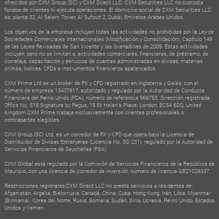
ofrecidos por CXM Group (SC) y CXM Direct LLC. CXM Securities LLC no custodia
fondos de clientes ni ejecuta operaciones. El domicilio social de CXM Securities LLC
es: planta 32, Al Salam Tower, Al Sufouh 2, Dubái, Emiratos Árabes Unidos.
Los objetivos de la empresa incluyen todas las actividades no prohibidas por la Ley de
Sociedades Comerciales Internacionales (Modificación y Consolidación), Capítulo 149
de las Leyes Revisadas de San Vicente y las Granadinas de 2009. Estas actividades
incluyen, pero no se limitan a, actividades comerciales, financieras, de préstamo, de
corretaje, capacitación y servicios de cuentas administradas en divisas, materias
primas, índices, CFDs e instrumentos financieros apalancados.
CXM Prime Ltd es un broker de FX y CFD registrado en Inglaterra y Gales, con el
número de empresa 13407617, autorizado y regulado por la Autoridad de Conducta
Financiera del Reino Unido (FCA), número de referencia 966753. Dirección registrada:
Office No. 518 Signature by Regus, 15 St Helen's Place, London, EC3A 6DQ, United
Kingdom.CXM Prime trabaja exclusivamente con clientes profesionales o
contrapartes elegibles.
CXM Group (SC) Ltd. es un corredor de FX y CFD que opera bajo la Licencia de
Distribuidor de Divisas Extranjeras (Licencia No. SD 231), regulado por la Autoridad de
Servicios Financieros de Seychelles (FSA).
CXM Global está regulado por la Comisión de Servicios Financieros de la República de
Mauricio, con una licencia de corredor de inversión, número de licencia GB21026337.
Restricciones regionales:CXM Direct LLC no presta servicios a residentes de:
Afganistán, Argelia, Bielorrusia, Canadá, China, Cuba, Hong Kong, Irán, Libia, Myanmar
(Birmania), Corea del Norte, Rusia, Somalia, Sudán, Siria, Ucrania, Reino Unido, Estados
Unidos y Yemen.