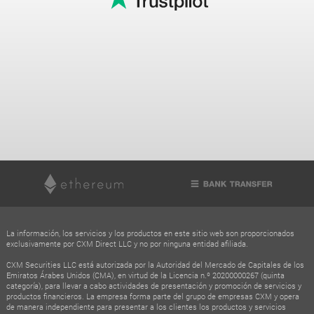
La información, los servicios y los productos en este sitio web son proporcionados
exclusivamente por CXM Direct LLC y no por ninguna entidad afiliada.
CXM Securities LLC está autorizada por la Autoridad del Mercado de Capitales de los
Emiratos Árabes Unidos (CMA), en virtud de la Licencia n.º 20200000267 (quinta
categoría), para llevar a cabo actividades de presentación y promoción de servicios y
productos financieros. La empresa forma parte del grupo de empresas CXM y opera
de manera independiente para presentar a los clientes los productos y servicios