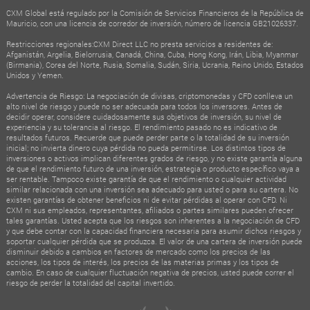
CXM Global está regulado por la Comisión de Servicios Financieros de la República de
Mauricio, con una licencia de corredor de inversión, número de licencia GB21026337.
Restricciones regionales:CXM Direct LLC no presta servicios a residentes de:
Afganistán, Argelia, Bielorrusia, Canadá, China, Cuba, Hong Kong, Irán, Libia, Myanmar
(Birmania), Corea del Norte, Rusia, Somalia, Sudán, Siria, Ucrania, Reino Unido, Estados
Unidos y Yemen.
Advertencia de Riesgo: La negociación de divisas, criptomonedas y CFD conlleva un
alto nivel de riesgo y puede no ser adecuada para todos los inversores. Antes de
decidir operar, considere cuidadosamente sus objetivos de inversión, su nivel de
experiencia y su tolerancia al riesgo. El rendimiento pasado no es indicativo de
resultados futuros. Recuerde que puede perder parte o la totalidad de su inversión
inicial; no invierta dinero cuya pérdida no pueda permitirse. Los distintos tipos de
inversiones o activos implican diferentes grados de riesgo, y no existe garantía alguna
de que el rendimiento futuro de una inversión, estrategia o producto específico vaya a
ser rentable. Tampoco existe garantía de que el rendimiento o cualquier actividad
similar relacionada con una inversión sea adecuado para usted o para su cartera. No
existen garantías de obtener beneficios ni de evitar pérdidas al operar con CFD. Ni
CXM ni sus empleados, representantes, afiliados o partes similares pueden ofrecer
tales garantías. Usted acepta que los riesgos son inherentes a la negociación de CFD
y que debe contar con la capacidad financiera necesaria para asumir dichos riesgos y
soportar cualquier pérdida que se produzca. El valor de una cartera de inversión puede
disminuir debido a cambios en factores de mercado como los precios de las
acciones, los tipos de interés, los precios de las materias primas y los tipos de
cambio. En caso de cualquier fluctuación negativa de precios, usted puede correr el
riesgo de perder la totalidad del capital invertido.