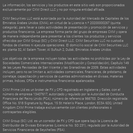
La información, los servicios y los productos en este sitio web son proporcionados
exclusivamente por CXM Direct LLC y no por ninguna entidad afiliada.
CXM Securities LLC está autorizada por la Autoridad del Mercado de Capitales de los
Emiratos Árabes Unidos (CMA), en virtud de la Licencia n.º 20200000267 (quinta
categoría), para llevar a cabo actividades de presentación y promoción de servicios y
productos financieros. La empresa forma parte del grupo de empresas CXM y opera
de manera independiente para presentar a los clientes los productos y servicios
ofrecidos por CXM Group (SC) y CXM Direct LLC. CXM Securities LLC no custodia
fondos de clientes ni ejecuta operaciones. El domicilio social de CXM Securities LLC
es: planta 32, Al Salam Tower, Al Sufouh 2, Dubái, Emiratos Árabes Unidos.
Los objetivos de la empresa incluyen todas las actividades no prohibidas por la Ley de
Sociedades Comerciales Internacionales (Modificación y Consolidación), Capítulo 149
de las Leyes Revisadas de San Vicente y las Granadinas de 2009. Estas actividades
incluyen, pero no se limitan a, actividades comerciales, financieras, de préstamo, de
corretaje, capacitación y servicios de cuentas administradas en divisas, materias
primas, índices, CFDs e instrumentos financieros apalancados.
CXM Prime Ltd es un broker de FX y CFD registrado en Inglaterra y Gales, con el
número de empresa 13407617, autorizado y regulado por la Autoridad de Conducta
Financiera del Reino Unido (FCA), número de referencia 966753. Dirección registrada:
Office No. 518 Signature by Regus, 15 St Helen's Place, London, EC3A 6DQ, United
Kingdom.CXM Prime trabaja exclusivamente con clientes profesionales o
contrapartes elegibles.
CXM Group (SC) Ltd. es un corredor de FX y CFD que opera bajo la Licencia de
Distribuidor de Divisas Extranjeras (Licencia No. SD 231), regulado por la Autoridad de
Servicios Financieros de Seychelles (FSA).