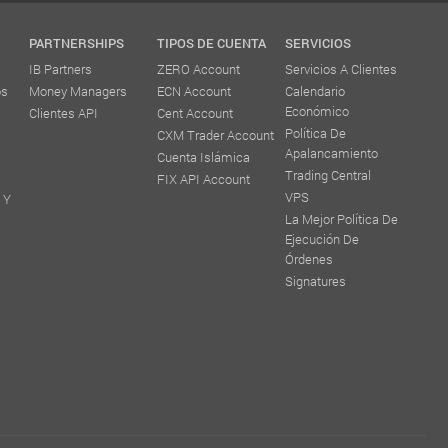
PARTNERSHIPS
TIPOS DE CUENTA
SERVICIOS
IB Partners
ZERO Account
Servicios A Clientes
os
Money Managers
ECN Account
Calendario
Económico
Clientes API
Cent Account
Política De
CXM Trader Account
Apalancamiento
Cuenta Islámica
Trading Central
FIX API Account
VPS
 Y
La Mejor Política De
Ejecución De
Órdenes
Signatures