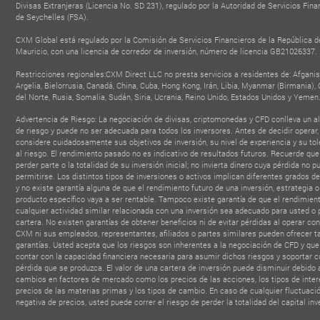
Divisas Extranjeras (Licencia No. SD 231), regulado por la Autoridad de Servicios Fina
de Seychelles (FSA).
CXM Global está regulado por la Comisión de Servicios Financieros de la República d
Mauricio, con una licencia de corredor de inversión, número de licencia GB21026337.
Restricciones regionales:CXM Direct LLC no presta servicios a residentes de: Afganis
Argelia, Bielorrusia, Canadá, China, Cuba, Hong Kong, Irán, Libia, Myanmar (Birmania),
OBAL IB PARTNER
del Norte, Rusia, Somalia, Sudán, Siria, Ucrania, Reino Unido, Estados Unidos y Yemen
BEST FINTECH FOREX
TOP 100 T
filiate & Influencer
BROKER
FINANCIAL INS
Advertencia de Riesgo: La negociación de divisas, criptomonedas y CFD conlleva un al
- Forex Expo Dubai
Summit
AWAR
2025
de riesgo y puede no ser adecuada para todos los inversores. Antes de decidir operar,
- MEFM Awa
2025
considere cuidadosamente sus objetivos de inversión, su nivel de experiencia y su tol
al riesgo. El rendimiento pasado no es indicativo de resultados futuros. Recuerde qu
perder parte o la totalidad de su inversión inicial; no invierta dinero cuya pérdida no p
permitirse. Los distintos tipos de inversiones o activos implican diferentes grados de
y no existe garantía alguna de que el rendimiento futuro de una inversión, estrategia o
producto específico vaya a ser rentable. Tampoco existe garantía de que el rendimien
cualquier actividad similar relacionada con una inversión sea adecuado para usted o 
cartera. No existen garantías de obtener beneficios ni de evitar pérdidas al operar con
CXM ni sus empleados, representantes, afiliados o partes similares pueden ofrecer t
garantías. Usted acepta que los riesgos son inherentes a la negociación de CFD y qu
contar con la capacidad financiera necesaria para asumir dichos riesgos y soportar c
pérdida que se produzca. El valor de una cartera de inversión puede disminuir debido 
cambios en factores de mercado como los precios de las acciones, los tipos de interé
precios de las materias primas y los tipos de cambio. En caso de cualquier fluctuaci
negativa de precios, usted puede correr el riesgo de perder la totalidad del capital inv