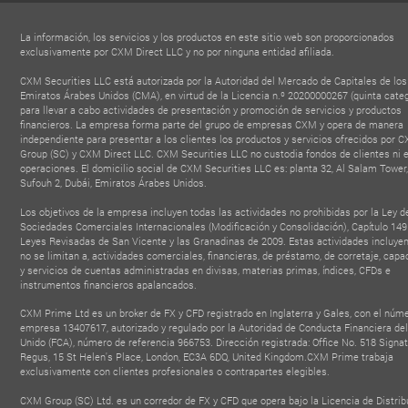
La información, los servicios y los productos en este sitio web son proporcionados
exclusivamente por CXM Direct LLC y no por ninguna entidad afiliada.
CXM Securities LLC está autorizada por la Autoridad del Mercado de Capitales de los
Emiratos Árabes Unidos (CMA), en virtud de la Licencia n.º 20200000267 (quinta categ
para llevar a cabo actividades de presentación y promoción de servicios y productos
financieros. La empresa forma parte del grupo de empresas CXM y opera de manera
independiente para presentar a los clientes los productos y servicios ofrecidos por 
Group (SC) y CXM Direct LLC. CXM Securities LLC no custodia fondos de clientes ni 
operaciones. El domicilio social de CXM Securities LLC es: planta 32, Al Salam Tower,
Sufouh 2, Dubái, Emiratos Árabes Unidos.
Los objetivos de la empresa incluyen todas las actividades no prohibidas por la Ley d
Sociedades Comerciales Internacionales (Modificación y Consolidación), Capítulo 149
Leyes Revisadas de San Vicente y las Granadinas de 2009. Estas actividades incluyen
no se limitan a, actividades comerciales, financieras, de préstamo, de corretaje, capa
y servicios de cuentas administradas en divisas, materias primas, índices, CFDs e
instrumentos financieros apalancados.
CXM Prime Ltd es un broker de FX y CFD registrado en Inglaterra y Gales, con el núm
empresa 13407617, autorizado y regulado por la Autoridad de Conducta Financiera de
Unido (FCA), número de referencia 966753. Dirección registrada: Office No. 518 Signat
Regus, 15 St Helen's Place, London, EC3A 6DQ, United Kingdom.CXM Prime trabaja
exclusivamente con clientes profesionales o contrapartes elegibles.
CXM Group (SC) Ltd. es un corredor de FX y CFD que opera bajo la Licencia de Distrib