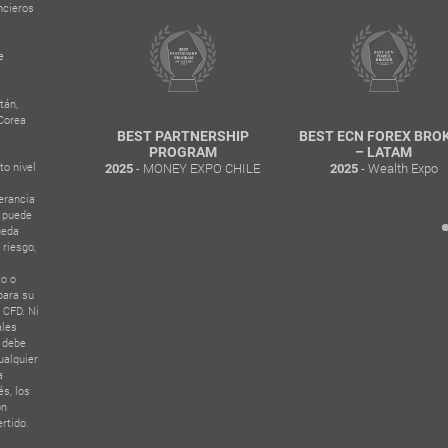
ncieros
e
tán,
 Corea
.
RUSTED
BEST PARTNERSHIP
BEST ECN FOREX BRO
TITUTIONS
PROGRAM
– LATAM
to nivel
- MONEY EXPO CHILE
- Wealth Expo
D
2025
2025
rds Dubai
erancia
e puede
ueda
 riesgo,
to o
para su
 CFD. Ni
ales
e debe
ualquier
a
s, los
ón
ertido.