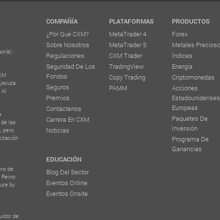
COMPAÑÍA
PLATAFORMAS
PRODUCTOS
¿Por Qué CXM?
MetaTrader 4
Forex
Sobre Nosotros
MetaTrader 5
Metales Precios
oría),
Regulaciones
CXM Trader
Índices
Seguridad De Los
TradingView
Energía
CXM
Fondos
Copy Trading
Criptomonedas
ejecuta
Seguros
PAMM
Acciones
 Al
Premios
Estadounidenses
Europeas
Contáctenos
e
Paquetes De
Carrera En CXM
 de las
Inversión
Noticias
, pero
citación
Programa De
Ganancias
EDUCACIÓN
ero de
Blog Del Sector
l Reino
Eventos Online
ure by
Eventos Onsite
uidor de