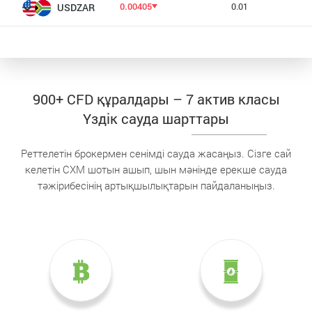
0.00405
0.01
USDZAR
900+ CFD құралдары – 7 актив класы
Үздік сауда шарттары
Реттелетін брокермен сенімді сауда жасаңыз. Сізге сай
келетін CXM шотын ашып, шын мәнінде ерекше сауда
тәжірибесінің артықшылықтарын пайдаланыңыз.