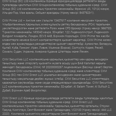
CXM Group (SC) Ltd компаниясы бірнеше юрисдикцияларда реттелетін заңды
тұлғаларды қамтитын CXM Groupкомпаниялар тобының құрамына кіреді. CXM
Group (SC) Ltd компаниясының тіркелген мекенжайы: Фрэнсис үйі, 101(A)-кеңсе,
Иль-дю-Пор, Маэ аралы, Сейшел аралдары (тіркеу нөмірі: 8437923-1).
CXM Prime Ltd — Англия мен Уэльсте 13407617 компания нөмірімен тіркелген,
Ұлыбританияның Қаржылық мінез-құлықты реттеу басқармасы (FCA) тарапынан
уәкілеттендірілген және реттелетін Forex және CFD брокері (тіркеу нөмірі: 966753).
Тіркелген мекенжайы: №3043 кеңсе, 30-қабат, 122 Лиденхолл-стрит, Лиденхолл-
Билдинг ғимараты, Лондон, ECV3 4AB, Біріккен Корольдік. CXM Prime тек кәсіби
клиенттерге немесе білікті контрагенттерге қызмет көрсетеді. CXM Prime келесі
елдер мен аумақтардың резиденттеріне қызмет көрсетпейді: Ауғанстан, Беларусь,
Қытай, Куба, Гонконг, Иран, Ливия, Мьянма (Бирма), Солтүстік Корея, Ресей,
Сомали, Судан, Украина, Америка Құрама Штаттары және Йемен.
CXM Securities LLC компаниясына қаржылық қызметтер мен қаржы өнімдерін
таныстыру және ілгерілету қызметін жүзеге асыру үшін БАӘ Капитал нарығы
жөніндегі басқармасы (CMA) № 20200000267 лицензиясын (Бесінші санат) берген.
Компания CXM компаниялар тобының құрамына кіреді және клиенттерді CXM
Group (SC) пен CXM Direct LLC ұсынатын өнімдермен және қызметтермен
таныстыру мақсатында дербес жұмыс істейді. CXM Securities LLC клиенттердің
қаражатын сақтамайды және сауда операцияларын орындамайды. CXM Securities
LLC компаниясының тіркелген мекенжайы: 32-қабат, Al Salam Tower, Al Sufouh 2,
Дубай, Біріккен Араб Әмірліктері.
CXM Direct LLC бірнеше юрисдикцияларда реттелетін заңды тұлғаларды қамтитын
CXM Group компаниялар тобының құрамына кіреді. CXM Direct LLC
компаниясының тіркелген мекенжайы: Қаржылық қызметтер орталығы, Стоуни-
Граунд, Кингстаун, Сент-Винсент және Гренадиндер, VC0100 (тіркеу нөмірі: 444 LLC
2020). Компания қызметінің мақсаттарына Сент-Винсент және Гренадиндердің