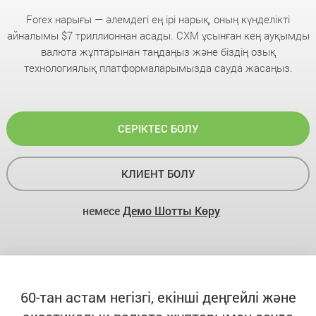
Forex нарығы — әлемдегі ең ірі нарық, оның күнделікті
айналымы $7 триллионнан асады. CXM ұсынған кең ауқымды
валюта жұптарынан таңдаңыз және біздің озық
технологиялық платформаларымызда сауда жасаңыз.
СЕРІКТЕС БОЛУ
КЛИЕНТ БОЛУ
немесе
Демо Шотты Көру
60-тан астам негізгі, екінші деңгейлі және