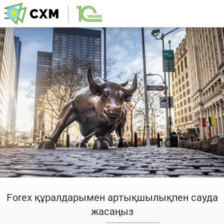
Forex құралдарымен артықшылықпен сауда
жасаңыз