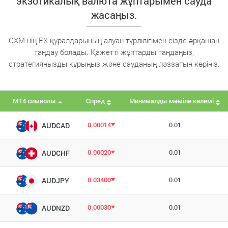
экзотикалық валюта жұптарымен сауда
жасаңыз.
CXM-нің FX құралдарының алуан түрлілігімен сізде әрқашан
таңдау болады. Қажетті жұптарды таңдаңыз,
стратегияңызды құрыңыз және сауданың ләззатын көріңіз.
MT4 символы
Спред
Минималды мәміле көлемі
0.00014
0.01
AUDCAD
0.00020
0.01
AUDCHF
0.03400
0.01
AUDJPY
0.00030
0.01
AUDNZD