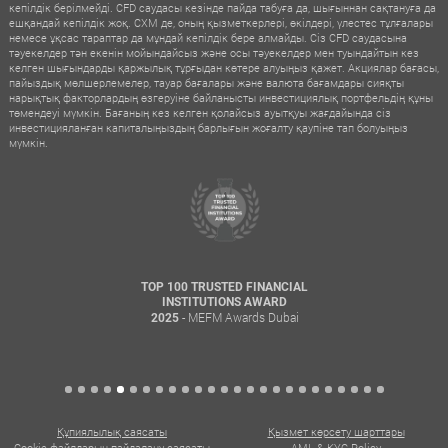
кепілдік берілмейді. CFD саудасы кезінде пайда табуға да, шығыннан сақтануға да
ешқандай кепілдік жоқ. CXM де, оның қызметкерлері, өкілдері, үлестес тұлғалары
немесе ұқсас тараптар да мұндай кепілдік бере алмайды. Сіз CFD саудасына
тәуекелдер тән екенін мойындайсыз және осы тәуекелдер мен туындайтын кез
келген шығындарды қаржылық тұрғыдан көтере алуыңыз қажет. Акциялар бағасы,
пайыздық мөлшерлемелер, тауар бағалары және валюта бағамдары сияқты
нарықтық факторлардың өзгеруіне байланысты инвестициялық портфельдің құны
төмендеуі мүмкін. Бағаның кез келген қолайсыз ауытқуы жағдайында сіз
инвестицияланған капиталыңыздың барлығын жоғалту қаупіне тап болуыңыз
мүмкін.
TOP 100 TRUSTED FINANCIAL
INSTITUTIONS AWARD
- MEFM Awards Dubai
2025
Құпиялылық саясаты
Қызмет көрсету шарттары
Cookie файлдарын пайдалану саясаты
AML & KYC Policy