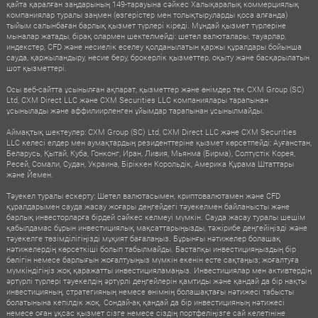
қайта қаралған заңдарының 149-тарауына сәйкес Халықаралық коммерциялық
компаниялар туралы заңмен (өзгерістер мен толықтыруларды қоса алғанда)
тыйым салынбаған барлық қызмет түрлері кіреді. Мұндай қызмет түрлеріне
мыналар жатады, бірақ олармен шектелмейді: шетел валюталары, тауарлар,
индекстер, CFD және несиелік еселеу қолданылатын қаржы құралдары бойынша
сауда, қаржыландыру, несие беру, брокерлік қызметтер, оқыту және басқарылатын
шот қызметтері.
Осы веб-сайтта ұсынылған ақпарат, қызметтер және өнімдер тек CXM Group (SC)
Ltd, CXM Direct LLC және CXM Securities LLC компаниялары тарапынан
ұсынылады және аффилиирленген ұйымдар тарапынан ұсынылмайды.
Аймақтық шектеулер: CXM Group (SC) Ltd, CXM Direct LLC және CXM Securities
LLC келесі елдер мен аумақтардың резиденттеріне қызмет көрсетпейді: Ауғанстан,
Беларусь, Қытай, Куба, Гонконг, Иран, Ливия, Мьянма (Бирма), Солтүстік Корея,
Ресей, Сомали, Судан, Украина, Біріккен Корольдік, Америка Құрама Штаттары
және Йемен.
Тәуекел туралы ескерту: Шетел валютасымен, криптовалютамен және CFD
құралдарымен сауда жасау жоғары деңгейдегі тәуекелмен байланысты және
барлық инвесторларға бірдей сәйкес келмеуі мүмкін. Сауда жасау туралы шешім
қабылдамас бұрын инвестициялық мақсаттарыңызды, тәжірибе деңгейіңізді және
тәуекелге төзімділігіңізді мұқият бағалаңыз. Бұрынғы нәтижелер болашақ
нәтижелердің көрсеткіші болып табылмайды. Бастапқы инвестицияңыздың бір
бөлігін немесе барлығын жоғалтуыңыз мүмкін екенін есте сақтаңыз; жоғалтуға
мүмкіндігіңіз жоқ қаражатты инвестицияламаңыз. Инвестициялар мен активтердің
әртүрлі түрлері тәуекелдің әртүрлі деңгейлерін қамтиды және қандай да бір нақты
инвестицияның, стратегияның немесе өнімнің болашақтағы нәтижесі табысты
болатынына кепілдік жоқ. Сондай-ақ қандай да бір инвестицияның нәтижесі
немесе оған ұқсас қызмет сізге немесе сіздің портфеліңізге сай келетініне