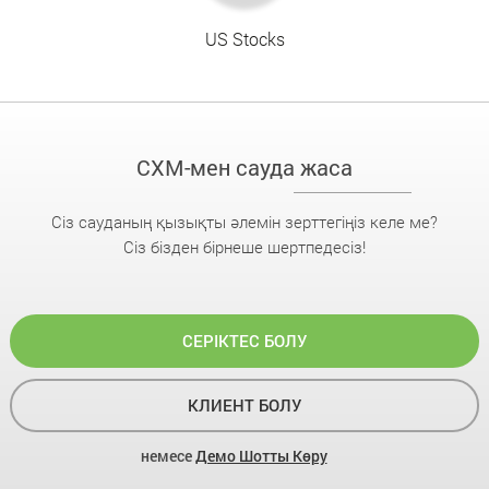
US Stocks
CXM-мен сауда жаса
Сіз сауданың қызықты әлемін зерттегіңіз келе ме?
Сіз бізден бірнеше шертпедесіз!
СЕРІКТЕС БОЛУ
КЛИЕНТ БОЛУ
немесе
Демо Шотты Көру