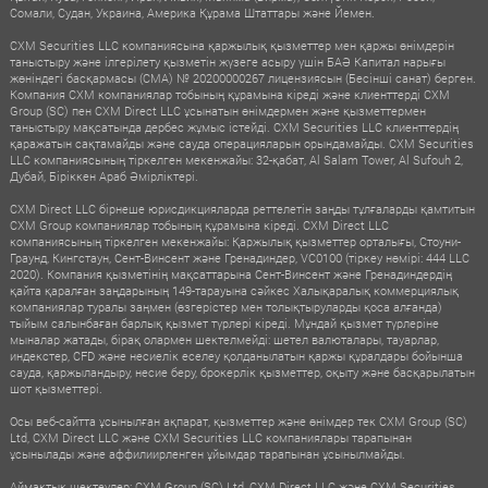
Сомали, Судан, Украина, Америка Құрама Штаттары және Йемен.
CXM Securities LLC компаниясына қаржылық қызметтер мен қаржы өнімдерін
таныстыру және ілгерілету қызметін жүзеге асыру үшін БАӘ Капитал нарығы
жөніндегі басқармасы (CMA) № 20200000267 лицензиясын (Бесінші санат) берген.
Компания CXM компаниялар тобының құрамына кіреді және клиенттерді CXM
Group (SC) пен CXM Direct LLC ұсынатын өнімдермен және қызметтермен
таныстыру мақсатында дербес жұмыс істейді. CXM Securities LLC клиенттердің
қаражатын сақтамайды және сауда операцияларын орындамайды. CXM Securities
LLC компаниясының тіркелген мекенжайы: 32-қабат, Al Salam Tower, Al Sufouh 2,
Дубай, Біріккен Араб Әмірліктері.
CXM Direct LLC бірнеше юрисдикцияларда реттелетін заңды тұлғаларды қамтитын
CXM Group компаниялар тобының құрамына кіреді. CXM Direct LLC
компаниясының тіркелген мекенжайы: Қаржылық қызметтер орталығы, Стоуни-
Граунд, Кингстаун, Сент-Винсент және Гренадиндер, VC0100 (тіркеу нөмірі: 444 LLC
2020). Компания қызметінің мақсаттарына Сент-Винсент және Гренадиндердің
қайта қаралған заңдарының 149-тарауына сәйкес Халықаралық коммерциялық
компаниялар туралы заңмен (өзгерістер мен толықтыруларды қоса алғанда)
тыйым салынбаған барлық қызмет түрлері кіреді. Мұндай қызмет түрлеріне
мыналар жатады, бірақ олармен шектелмейді: шетел валюталары, тауарлар,
индекстер, CFD және несиелік еселеу қолданылатын қаржы құралдары бойынша
сауда, қаржыландыру, несие беру, брокерлік қызметтер, оқыту және басқарылатын
шот қызметтері.
Осы веб-сайтта ұсынылған ақпарат, қызметтер және өнімдер тек CXM Group (SC)
Ltd, CXM Direct LLC және CXM Securities LLC компаниялары тарапынан
ұсынылады және аффилиирленген ұйымдар тарапынан ұсынылмайды.
Аймақтық шектеулер: CXM Group (SC) Ltd, CXM Direct LLC және CXM Securities