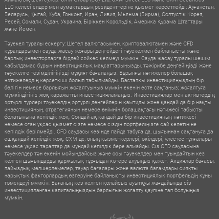
LLC келесі елдер мен аумақтардың резиденттеріне қызмет көрсетпейді: Ауғанстан,
Беларусь, Қытай, Куба, Гонконг, Иран, Ливия, Мьянма (Бирма), Солтүстік Корея,
Ресей, Сомали, Судан, Украина, Біріккен Корольдік, Америка Құрама Штаттары
және Йемен.
Тәуекел туралы ескерту: Шетел валютасымен, криптовалютамен және CFD
құралдарымен сауда жасау жоғары деңгейдегі тәуекелмен байланысты және
барлық инвесторларға бірдей сәйкес келмеуі мүмкін. Сауда жасау туралы шешім
қабылдамас бұрын инвестициялық мақсаттарыңызды, тәжірибе деңгейіңізді және
тәуекелге төзімділігіңізді мұқият бағалаңыз. Бұрынғы нәтижелер болашақ
нәтижелердің көрсеткіші болып табылмайды. Бастапқы инвестицияңыздың бір
бөлігін немесе барлығын жоғалтуыңыз мүмкін екенін есте сақтаңыз; жоғалтуға
мүмкіндігіңіз жоқ қаражатты инвестицияламаңыз. Инвестициялар мен активтердің
әртүрлі түрлері тәуекелдің әртүрлі деңгейлерін қамтиды және қандай да бір нақты
инвестицияның, стратегияның немесе өнімнің болашақтағы нәтижесі табысты
болатынына кепілдік жоқ. Сондай-ақ қандай да бір инвестицияның нәтижесі
немесе оған ұқсас қызмет сізге немесе сіздің портфеліңізге сай келетініне
кепілдік берілмейді. CFD саудасы кезінде пайда табуға да, шығыннан сақтануға да
ешқандай кепілдік жоқ. CXM де, оның қызметкерлері, өкілдері, үлестес тұлғалары
немесе ұқсас тараптар да мұндай кепілдік бере алмайды. Сіз CFD саудасына
тәуекелдер тән екенін мойындайсыз және осы тәуекелдер мен туындайтын кез
келген шығындарды қаржылық тұрғыдан көтере алуыңыз қажет. Акциялар бағасы,
пайыздық мөлшерлемелер, тауар бағалары және валюта бағамдары сияқты
нарықтық факторлардың өзгеруіне байланысты инвестициялық портфельдің құны
төмендеуі мүмкін. Бағаның кез келген қолайсыз ауытқуы жағдайында сіз
инвестицияланған капиталыңыздың барлығын жоғалту қаупіне тап болуыңыз
мүмкін.