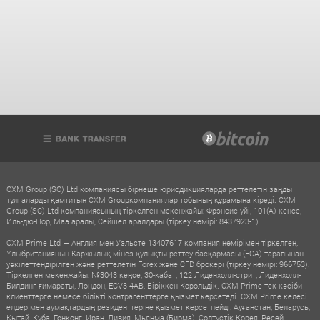
CXM Group (SC) Ltd компаниясы бірнеше юрисдикцияларда реттелетін заңды
тұлғаларды қамтитын CXM Groupкомпаниялар тобының құрамына кіреді. CXM
Group (SC) Ltd компаниясының тіркелген мекенжайы: Фрэнсис үйі, 101(A)-кеңсе,
Иль-дю-Пор, Маэ аралы, Сейшел аралдары (тіркеу нөмірі: 8437923-1).
CXM Prime Ltd — Англия мен Уэльсте 13407617 компания нөмірімен тіркелген,
Ұлыбританияның Қаржылық мінез-құлықты реттеу басқармасы (FCA) тарапынан
уәкілеттендірілген және реттелетін Forex және CFD брокері (тіркеу нөмірі: 966753).
Тіркелген мекенжайы: №3043 кеңсе, 30-қабат, 122 Лиденхолл-стрит, Лиденхолл-
Билдинг ғимараты, Лондон, ECV3 4AB, Біріккен Корольдік. CXM Prime тек кәсіби
клиенттерге немесе білікті контрагенттерге қызмет көрсетеді. CXM Prime келесі
елдер мен аумақтардың резиденттеріне қызмет көрсетпейді: Ауғанстан, Беларусь,
Қытай, Куба, Гонконг, Иран, Ливия, Мьянма (Бирма), Солтүстік Корея, Ресей,