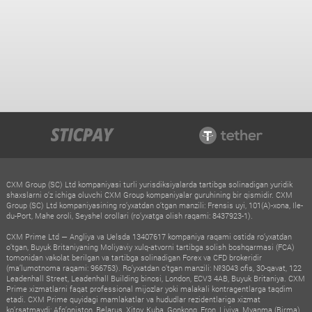
CXM Group (SC) Ltd kompaniyasi turli yurisdiksiyalarda tartibga solinadigan yuridik
shaxslarni o‘z ichiga oluvchi CXM Group kompaniyalar guruhining bir qismidir. CXM
Group (SC) Ltd kompaniyasining ro‘yxatdan o‘tgan manzili: Frensis uyi, 101(A)-xona, Ile-
du-Port, Mahe oroli, Seyshel orollari (ro‘yxatga olish raqami: 8437923-1).
CXM Prime Ltd — Angliya va Uelsda 13407617 kompaniya raqami ostida ro‘yxatdan
o‘tgan, Buyuk Britaniyaning Moliyaviy xulq-atvorni tartibga solish boshqarmasi (FCA)
tomonidan vakolat berilgan va tartibga solinadigan Forex va CFD brokeridir
(ma’lumotnoma raqami: 966753). Ro‘yxatdan o‘tgan manzili: №3043 ofis, 30-qavat, 122
Leadenhall Street, Leadenhall Building binosi, London, ECV3 4AB, Buyuk Britaniya. CXM
Prime xizmatlarni faqat professional mijozlar yoki malakali kontragentlarga taqdim
etadi. CXM Prime quyidagi mamlakatlar va hududlar rezidentlariga xizmat
ko‘rsatmaydi: Afg‘oniston, Belarus, Xitoy, Kuba, Gonkong, Eron, Liviya, Myanma (Birma),