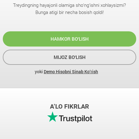
Treydingning hayajonli olamiga sho‘ng‘ishni xohlaysizmi?
Bunga atigi bir necha bosish qoldi!
HAMKOR BO‘LISH
MIJOZ BO‘LISH
yoki
Demo Hisobni Sinab Ko‘rish
A’LO FIKRLAR