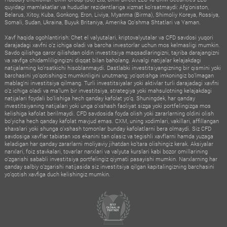
quyidagi mamlakatlar va hududlar rezidentlariga xizmat ko‘rsatmaydi: Afg‘oniston,
Belarus, Xitoy, Kuba, Gonkong, Eron, Liviya, Myanma (Birma), Shimoliy Koreya, Rossiya,
Somali, Sudan, Ukraina, Buyuk Britaniya, Amerika Qo‘shma Shtatlari va Yaman.
Xavf haqida ogohlantirish: Chet el valyutalari, kriptovalyutalar va CFD savdosi yuqori
darajadagi xavfni o‘z ichiga oladi va barcha investorlar uchun mos kelmasligi mumkin.
Savdo qilishga qaror qilishdan oldin investitsiya maqsadlaringizni, tajriba darajangizni
va xavfga chidamliligingizni diqqat bilan baholang. Avvalgi natijalar kelajakdagi
natijalarning ko‘rsatkichi hisoblanmaydi. Dastlabki investitsiyangizning bir qismini yoki
barchasini yo‘qotishingiz mumkinligini unutmang; yo‘qotishga imkoningiz bo‘lmagan
mablag‘ni investitsiya qilmang. Turli investitsiyalar yoki aktivlar turli darajadagi xavfni
o‘z ichiga oladi va ma’lum bir investitsiya, strategiya yoki mahsulotning kelajakdagi
natijalari foydali bo‘lishiga hech qanday kafolat yo‘q. Shuningdek, har qanday
investitsiyaning natijalari yoki unga o‘xshash faoliyat sizga yoki portfelingizga mos
kelishiga kafolat berilmaydi. CFD savdosida foyda olish yoki zararlarning oldini olish
bo‘yicha hech qanday kafolat mavjud emas. CXM, uning xodimlari, vakillari, affillangan
shaxslari yoki shunga o‘xshash tomonlar bunday kafolatlarni bera olmaydi. Siz CFD
savdosiga xavflar tabiatan xos ekanini tan olasiz va tegishli xavflarni hamda yuzaga
keladigan har qanday zararlarni moliyaviy jihatdan ko‘tara olishingiz kerak. Aksiyalar
narxlari, foiz stavkalari, tovarlar narxlari va valyuta kurslari kabi bozor omillarining
o‘zgarishi sababli investitsiya portfelingiz qiymati pasayishi mumkin. Narxlarning har
qanday salbiy o‘zgarishi natijasida siz investitsiya qilgan kapitalingizning barchasini
yo‘qotish xavfiga duch kelishingiz mumkin.