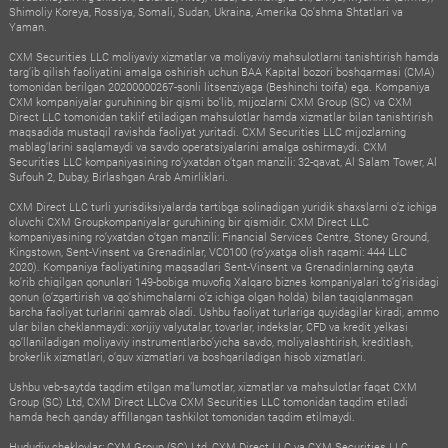
Shimoliy Koreya, Rossiya, Somali, Sudan, Ukraina, Amerika Qo‘shma Shtatlari va
Yaman.
CXM Securities LLC moliyaviy xizmatlar va moliyaviy mahsulotlarni tanishtirish hamda
targ‘ib qilish faoliyatini amalga oshirish uchun BAA Kapital bozori boshqarmasi (CMA)
tomonidan berilgan 20200000267-sonli litsenziyaga (Beshinchi toifa) ega. Kompaniya
CXM kompaniyalar guruhining bir qismi bo‘lib, mijozlarni CXM Group (SC) va CXM
Direct LLC tomonidan taklif etiladigan mahsulotlar hamda xizmatlar bilan tanishtirish
maqsadida mustaqil ravishda faoliyat yuritadi. CXM Securities LLC mijozlarning
mablag‘larini saqlamaydi va savdo operatsiyalarini amalga oshirmaydi. CXM
Securities LLC kompaniyasining ro‘yxatdan o‘tgan manzili: 32-qavat, Al Salam Tower, Al
Sufouh 2, Dubay, Birlashgan Arab Amirliklari.
CXM Direct LLC turli yurisdiksiyalarda tartibga solinadigan yuridik shaxslarni o‘z ichiga
oluvchi CXM Groupkompaniyalar guruhining bir qismidir. CXM Direct LLC
kompaniyasining ro‘yxatdan o‘tgan manzili: Financial Services Centre, Stoney Ground,
Kingstown, Sent-Vinsent va Grenadinlar, VC0100 (ro‘yxatga olish raqami: 444 LLC
2020). Kompaniya faoliyatining maqsadlari Sent-Vinsent va Grenadinlarning qayta
ko‘rib chiqilgan qonunlari 149-bobiga muvofiq Xalqaro biznes kompaniyalari to‘g‘risidagi
qonun (o‘zgartirish va qo‘shimchalarni o‘z ichiga olgan holda) bilan taqiqlanmagan
barcha faoliyat turlarini qamrab oladi. Ushbu faoliyat turlariga quyidagilar kiradi, ammo
ular bilan cheklanmaydi: xorijiy valyutalar, tovarlar, indekslar, CFD va kredit yelkasi
qo‘llaniladigan moliyaviy instrumentlarbo‘yicha savdo, moliyalashtirish, kreditlash,
brokerlik xizmatlari, o‘quv xizmatlari va boshqariladigan hisob xizmatlari.
Ushbu veb-saytda taqdim etilgan ma’lumotlar, xizmatlar va mahsulotlar faqat CXM
Group (SC) Ltd, CXM Direct LLCva CXM Securities LLC tomonidan taqdim etiladi
hamda hech qanday affillangan tashkilot tomonidan taqdim etilmaydi.
Hududiy cheklovlar: CXM Group (SC) Ltd, CXM Direct LLC va CXM Securities LLC