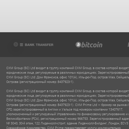
CXM Group (SC) Ltd входит в группу компаний CXM Group, в состав которой входят
юридические лица, регулируемые в различных юрисдикциях. Зарегистрированный
CXM Group (SC) Ltd: Дом Фрэнсиса, офис 101(A), Иль-дю-Пор, остров Маэ, Сейшел
Острова (регистрационный номер: 8437923-1).
CXM Group (SC) Ltd входит в группу компаний CXM Group, в состав которой входят
юридические лица, регулируемые в различных юрисдикциях. Зарегистрированный
CXM Group (SC) Ltd: Дом Фрэнсиса, офис 101(A), Иль-дю-Пор, остров Маэ, Сейшел
Острова (регистрационный номер: 8437923-1). CXM Prime Ltd — брокер на рынках 
CFD, зарегистрированный в Англии и Уэльсе под номером компании 13407617,
уполномоченный и регулируемый Управлением по финансовому регулированию и 
Великобритании (FCA), регистрационный номер 966753. Зарегистрированный адре
№ 3043, 30-й этаж, 122 Лиденхолл-стрит, здание Лиденхолл-Билдинг, Лондон, ECV3
Соединённое Королевство. CXM Prime предоставляет услуги исключительно