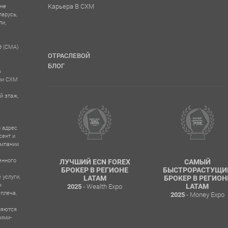
Карьера В CXM
 не
ларусь,
ли,
Э (CMA)
ОТРАСЛЕВОЙ
БЛОГ
ю
ыми CXM
е
й этаж,
 адрес
сент и
омпании
енного
ERSHIP
ЛУЧШИЙ ECN FOREX
САМЫЙ
AM
БРОКЕР В РЕГИОНЕ
БЫСТРОРАСТУЩИ
 услуги,
XPO CHILE
LATAM
БРОКЕР В РЕГИОН
х
- Wealth Expo
LATAM
2025
 плеча.
- Money Expo
2025
ляются
кими-