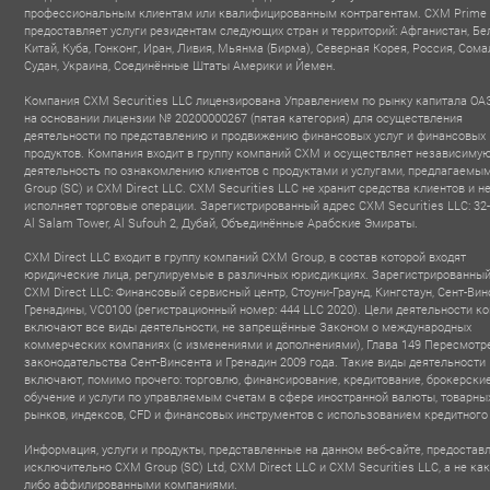
профессиональным клиентам или квалифицированным контрагентам. CXM Prime
предоставляет услуги резидентам следующих стран и территорий: Афганистан, Бе
Китай, Куба, Гонконг, Иран, Ливия, Мьянма (Бирма), Северная Корея, Россия, Сома
Судан, Украина, Соединённые Штаты Америки и Йемен.
Компания CXM Securities LLC лицензирована Управлением по рынку капитала ОА
на основании лицензии № 20200000267 (пятая категория) для осуществления
деятельности по представлению и продвижению финансовых услуг и финансовых
продуктов. Компания входит в группу компаний CXM и осуществляет независиму
деятельность по ознакомлению клиентов с продуктами и услугами, предлагаем
Group (SC) и CXM Direct LLC. CXM Securities LLC не хранит средства клиентов и н
исполняет торговые операции. Зарегистрированный адрес CXM Securities LLC: 32-
Al Salam Tower, Al Sufouh 2, Дубай, Объединённые Арабские Эмираты.
CXM Direct LLC входит в группу компаний CXM Group, в состав которой входят
юридические лица, регулируемые в различных юрисдикциях. Зарегистрированный
CXM Direct LLC: Финансовый сервисный центр, Стоуни-Граунд, Кингстаун, Сент-Вин
Гренадины, VC0100 (регистрационный номер: 444 LLC 2020). Цели деятельности к
включают все виды деятельности, не запрещённые Законом о международных
коммерческих компаниях (с изменениями и дополнениями), Глава 149 Пересмотр
FINTECH FOREX
TOP 100 TRUSTED
BEST PARTN
законодательства Сент-Винсента и Гренадин 2009 года. Такие виды деятельности
BROKER
FINANCIAL INSTITUTIONS
PROGR
включают, помимо прочего: торговлю, финансирование, кредитование, брокерские
Forex Expo Dubai
- MONEY E
AWARD
2025
обучение и услуги по управляемым счетам в сфере иностранной валюты, товарны
- MEFM Awards Dubai
2025
рынков, индексов, CFD и финансовых инструментов с использованием кредитного
Информация, услуги и продукты, представленные на данном веб-сайте, предостав
исключительно CXM Group (SC) Ltd, CXM Direct LLC и CXM Securities LLC, а не ка
либо аффилированными компаниями.