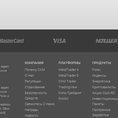
КОМПАНИЯ
ПЛАТФОРМЫ
ПРОДУКТЫ
 адрес
Почему CXM
MetaTrader 4
Forex
ьские
О Нас
MetaTrader 5
Индексы
Регуляции
CXM Trader
Энергетика
Страхование
TradingView
Криптовалюты
 адрес
ьские
Безопасность
Копи-Трейдинг
Акции США/ЕС
Forex и
Средств
PAMM
Инвестиционны
Свяжитесь С Нами
Пакеты
надзору
с: Офис
Награды
Программа
 4AB,
Заработка
Новости