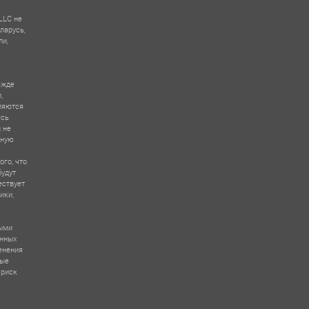
LLC не
ларусь,
ли,
ежде
,
ляются
есь
 не
зную
ого, что
будут
ествует
ики,
выми
ённых
енения
вые
 риск