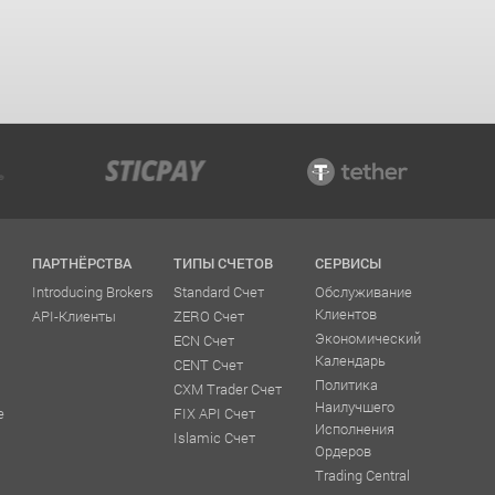
ПАРТНЁРСТВА
ТИПЫ СЧЕТОВ
СЕРВИСЫ
Introducing Brokers
Standard Счет
Обслуживание
Клиентов
API-Клиенты
ZERO Счет
Экономический
ECN Счет
Календарь
CENT Счет
Политика
CXM Trader Счет
Наилучшего
е
FIX API Счет
Исполнения
Islamic Счет
Ордеров
Trading Central