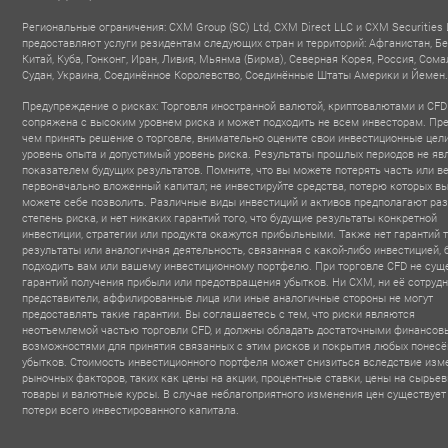
Региональные ограничения: CXM Group (SC) Ltd, CXM Direct LLC и CXM Securities 
предоставляют услуги резидентам следующих стран и территорий: Афганистан, Бе
Китай, Куба, Гонконг, Иран, Ливия, Мьянма (Бирма), Северная Корея, Россия, Сома
Судан, Украина, Соединённое Королевство, Соединённые Штаты Америки и Йемен.
Предупреждение о рисках: Торговля иностранной валютой, криптовалютами и CFD
сопряжена с высоким уровнем риска и может подходить не всем инвесторам. Пр
чем принять решение о торговле, внимательно оцените свои инвестиционные цели
уровень опыта и допустимый уровень риска. Результаты прошлых периодов не яв
показателем будущих результатов. Помните, что вы можете потерять часть или в
первоначально вложенный капитал; не инвестируйте средства, потерю которых вы
можете себе позволить. Различные виды инвестиций и активов предполагают ра
степень риска, и нет никаких гарантий того, что будущие результаты конкретной
инвестиции, стратегии или продукта окажутся прибыльными. Также нет гарантий т
результаты или аналогичная деятельность, связанная с какой-либо инвестицией, 
подходить вам или вашему инвестиционному портфелю. При торговле CFD не сущ
гарантий получения прибыли или предотвращения убытков. Ни CXM, ни её сотрудн
представители, аффилированные лица или иные аналогичные стороны не могут
предоставлять такие гарантии. Вы соглашаетесь с тем, что риски являются
неотъемлемой частью торговли CFD, и должны обладать достаточными финансо
возможностями для принятия связанных с этим рисков и покрытия любых понес
убытков. Стоимость инвестиционного портфеля может снизиться вследствие изм
рыночных факторов, таких как цены на акции, процентные ставки, цены на сырье
товары и валютные курсы. В случае неблагоприятного изменения цен существует
потери всего инвестированного капитала.