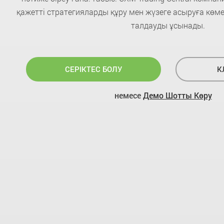
қажетті стратегияларды құру мен жүзеге асыруға көме
талдауды ұсынады.
СЕРІКТЕС БОЛУ
К
немесе
Демо Шотты Көру