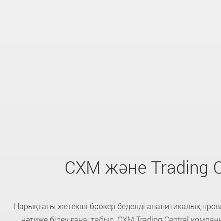
CXM және Trading C
Нарықтағы жетекші брокер беделді аналитикалық прова
нәтиже біреу ғана: табыс. CXM Trading Central компани