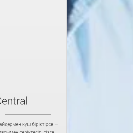
entral
йдермен күш біріктірсе —
ясымен серіктесіп, сізге