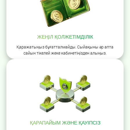
ЖЕҢІЛ ҚОЛЖЕТІМДІЛІК
Қаражатыңыз бұғатталмайды. Сыйақыны әр апта
сайын тікелей жеке кабинетіңізден алыңыз.
ҚАРАПАЙЫМ ЖӘНЕ ҚАУІПСІЗ