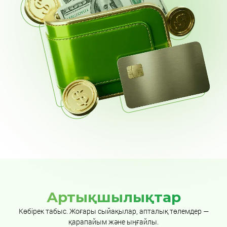
Артықшылықтар
Көбірек табыс. Жоғары сыйақылар, апталық төлемдер —
қарапайым және ыңғайлы.