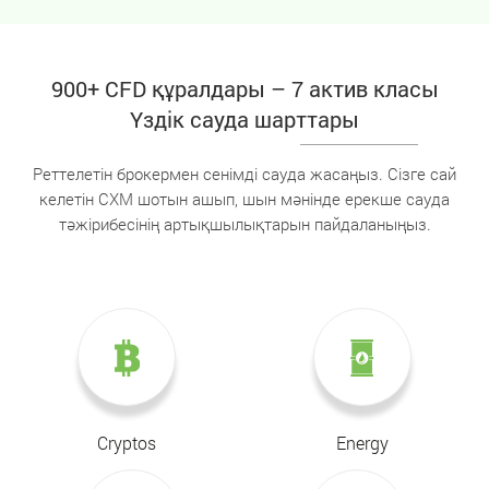
900+ CFD құралдары – 7 актив класы
Үздік сауда шарттары
Реттелетін брокермен сенімді сауда жасаңыз. Сізге сай
келетін CXM шотын ашып, шын мәнінде ерекше сауда
тәжірибесінің артықшылықтарын пайдаланыңыз.
Cryptos
Energy