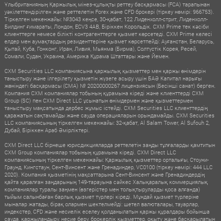
Ұлыбританияның Қаржылық мінез-құлықты реттеу басқармасы (FCA) тарапынан
уәкілеттендірілген және реттелетін Forex және CFD брокері (тіркеу нөмірі: 966753).
Тіркелген мекенжайы: №3043 кеңсе, 30-қабат, 122 Лиденхолл-стрит, Лиденхолл-
Билдинг ғимараты, Лондон, ECV3 4AB, Біріккен Корольдік. CXM Prime тек кәсіби
клиенттерге немесе білікті контрагенттерге қызмет көрсетеді. CXM Prime келесі
елдер мен аумақтардың резиденттеріне қызмет көрсетпейді: Ауғанстан, Беларусь,
Қытай, Куба, Гонконг, Иран, Ливия, Мьянма (Бирма), Солтүстік Корея, Ресей,
Сомали, Судан, Украина, Америка Құрама Штаттары және Йемен.
CXM Securities LLC компаниясына қаржылық қызметтер мен қаржы өнімдерін
таныстыру және ілгерілету қызметін жүзеге асыру үшін БАӘ Капитал нарығы
жөніндегі басқармасы (CMA) № 20200000267 лицензиясын (Бесінші санат) берген.
Компания CXM компаниялар тобының құрамына кіреді және клиенттерді CXM
Group (SC) пен CXM Direct LLC ұсынатын өнімдермен және қызметтермен
таныстыру мақсатында дербес жұмыс істейді. CXM Securities LLC клиенттердің
қаражатын сақтамайды және сауда операцияларын орындамайды. CXM Securities
LLC компаниясының тіркелген мекенжайы: 32-қабат, Al Salam Tower, Al Sufouh 2,
Дубай, Біріккен Араб Әмірліктері.
CXM Direct LLC бірнеше юрисдикцияларда реттелетін заңды тұлғаларды қамтитын
CXM Group компаниялар тобының құрамына кіреді. CXM Direct LLC
компаниясының тіркелген мекенжайы: Қаржылық қызметтер орталығы, Стоуни-
Граунд, Кингстаун, Сент-Винсент және Гренадиндер, VC0100 (тіркеу нөмірі: 444 LLC
2020). Компания қызметінің мақсаттарына Сент-Винсент және Гренадиндердің
қайта қаралған заңдарының 149-тарауына сәйкес Халықаралық коммерциялық
компаниялар туралы заңмен (өзгерістер мен толықтыруларды қоса алғанда)
тыйым салынбаған барлық қызмет түрлері кіреді. Мұндай қызмет түрлеріне
мыналар жатады, бірақ олармен шектелмейді: шетел валюталары, тауарлар,
индекстер, CFD және несиелік еселеу қолданылатын қаржы құралдары бойынша
сауда, қаржыландыру, несие беру, брокерлік қызметтер, оқыту және басқарылатын