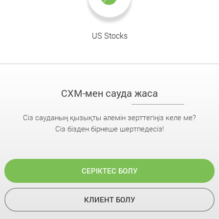
US Stocks
CXM-мен сауда жаса
Сіз сауданың қызықты әлемін зерттегіңіз келе ме?
Сіз бізден бірнеше шертпедесіз!
СЕРІКТЕС БОЛУ
КЛИЕНТ БОЛУ