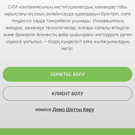
CXM компаниясының институционалдық мамандар тобы
нарықтағы ең озық онлайн-сауда құралдарын біріктіріп, сізге
теңдессіз сауда тәжірибесін ұсынады. Инновациялық
өнімдер, заманауи технологиялар, жоғары сапалы өтімділік
және брокерлік бизнестің әрбір қырындағы жетілдіруге деген
үздіксіз ұмтылыс — біздің күнделікті алға жылжуымыздың
негізі.
СЕРІКТЕС БОЛУ
КЛИЕНТ БОЛУ
немесе
Демо Шотты Көру