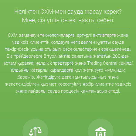
Неліктен CXM-мен сауда жасау керек?
Міне, сіз үшін он екі нақты себеп:
CXM заманауи технологияларға, әртүрлі активтерге және
үздіксіз клиенттік қолдауға негізделген қуатты сауда
тәжірибесін ұсына отырып, бәсекелестерінен ерекшеленеді.
Біз трейдерлерге 8 түрлі актив санатына жататын 200-ден
астам құралға, нөлдік спрэдтерге және Trading Central секілді
алдыңғы қатарлы құралдарға қол жеткізуге мүмкіндік
береміз. Жетілдіруге деген ұмтылысымыз және
жекелендірілген қызмет көрсетуіміз әрбір клиентке үздіксіз
және пайдалы сауда процесін қамтамасыз етеді.