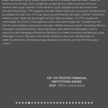
болатынына кепілдік жоқ. Сондай-ақ қандай да бір инвестицияның нәтижесі
немесе оған ұқсас қызмет сізге немесе сіздің портфеліңізге сай келетініне
кепілдік берілмейді. CFD саудасы кезінде пайда табуға да, шығыннан сақтануға да
ешқандай кепілдік жоқ. CXM де, оның қызметкерлері, өкілдері, үлестес тұлғалары
немесе ұқсас тараптар да мұндай кепілдік бере алмайды. Сіз CFD саудасына
тәуекелдер тән екенін мойындайсыз және осы тәуекелдер мен туындайтын кез
келген шығындарды қаржылық тұрғыдан көтере алуыңыз қажет. Акциялар бағасы,
пайыздық мөлшерлемелер, тауар бағалары және валюта бағамдары сияқты
нарықтық факторлардың өзгеруіне байланысты инвестициялық портфельдің құны
төмендеуі мүмкін. Бағаның кез келген қолайсыз ауытқуы жағдайында сіз
инвестицияланған капиталыңыздың барлығын жоғалту қаупіне тап болуыңыз
мүмкін.
TOP 100 TRUSTED FINANCIAL
INSTITUTIONS AWARD
- MEFM Awards Dubai
2025