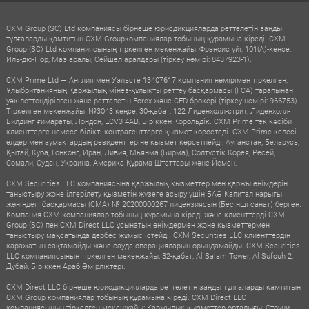
CXM Group (SC) Ltd компаниясы бірнеше юрисдикцияларда реттелетін заңды
тұлғаларды қамтитын CXM Groupкомпаниялар тобының құрамына кіреді. CXM
Group (SC) Ltd компаниясының тіркелген мекенжайы: Фрэнсис үйі, 101(A)-кеңсе,
Иль-дю-Пор, Маэ аралы, Сейшел аралдары (тіркеу нөмірі: 8437923-1).
CXM Prime Ltd — Англия мен Уэльсте 13407617 компания нөмірімен тіркелген,
Ұлыбританияның Қаржылық мінез-құлықты реттеу басқармасы (FCA) тарапынан
уәкілеттендірілген және реттелетін Forex және CFD брокері (тіркеу нөмірі: 966753).
Тіркелген мекенжайы: №3043 кеңсе, 30-қабат, 122 Лиденхолл-стрит, Лиденхолл-
Билдинг ғимараты, Лондон, ECV3 4AB, Біріккен Корольдік. CXM Prime тек кәсіби
клиенттерге немесе білікті контрагенттерге қызмет көрсетеді. CXM Prime келесі
елдер мен аумақтардың резиденттеріне қызмет көрсетпейді: Ауғанстан, Беларусь,
Қытай, Куба, Гонконг, Иран, Ливия, Мьянма (Бирма), Солтүстік Корея, Ресей,
Сомали, Судан, Украина, Америка Құрама Штаттары және Йемен.
CXM Securities LLC компаниясына қаржылық қызметтер мен қаржы өнімдерін
таныстыру және ілгерілету қызметін жүзеге асыру үшін БАӘ Капитал нарығы
жөніндегі басқармасы (CMA) № 20200000267 лицензиясын (Бесінші санат) берген.
Компания CXM компаниялар тобының құрамына кіреді және клиенттерді CXM
Group (SC) пен CXM Direct LLC ұсынатын өнімдермен және қызметтермен
таныстыру мақсатында дербес жұмыс істейді. CXM Securities LLC клиенттердің
қаражатын сақтамайды және сауда операцияларын орындамайды. CXM Securities
LLC компаниясының тіркелген мекенжайы: 32-қабат, Al Salam Tower, Al Sufouh 2,
Дубай, Біріккен Араб Әмірліктері.
CXM Direct LLC бірнеше юрисдикцияларда реттелетін заңды тұлғаларды қамтитын
CXM Group компаниялар тобының құрамына кіреді. CXM Direct LLC
компаниясының тіркелген мекенжайы: Қаржылық қызметтер орталығы, Стоуни-