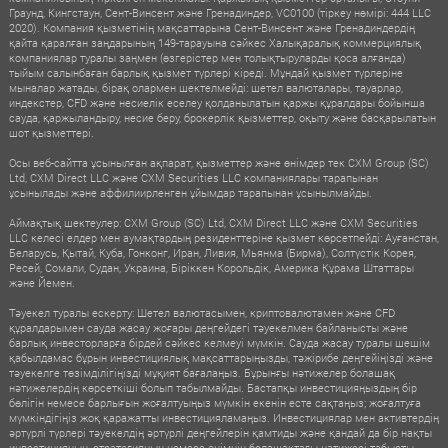
Граунд, Кингстаун, Сент-Винсент және Гренадиндер, VC0100 (тіркеу нөмірі: 444 LLC
2020). Компания қызметінің мақсаттарына Сент-Винсент және Гренадиндердің
қайта қаралған заңдарының 149-тарауына сәйкес Халықаралық коммерциялық
компаниялар туралы заңмен (өзгерістер мен толықтыруларды қоса алғанда)
тыйым салынбаған барлық қызмет түрлері кіреді. Мұндай қызмет түрлеріне
мыналар жатады, бірақ олармен шектелмейді: шетел валюталары, тауарлар,
индекстер, CFD және несиелік еселеу қолданылатын қаржы құралдары бойынша
сауда, қаржыландыру, несие беру, брокерлік қызметтер, оқыту және басқарылатын
шот қызметтері.
Осы веб-сайтта ұсынылған ақпарат, қызметтер және өнімдер тек CXM Group (SC)
Ltd, CXM Direct LLC және CXM Securities LLC компаниялары тарапынан
ұсынылады және аффилиирленген ұйымдар тарапынан ұсынылмайды.
Аймақтық шектеулер: CXM Group (SC) Ltd, CXM Direct LLC және CXM Securities
LLC келесі елдер мен аумақтардың резиденттеріне қызмет көрсетпейді: Ауғанстан,
Беларусь, Қытай, Куба, Гонконг, Иран, Ливия, Мьянма (Бирма), Солтүстік Корея,
Ресей, Сомали, Судан, Украина, Біріккен Корольдік, Америка Құрама Штаттары
және Йемен.
Тәуекел туралы ескерту: Шетел валютасымен, криптовалютамен және CFD
құралдарымен сауда жасау жоғары деңгейдегі тәуекелмен байланысты және
барлық инвесторларға бірдей сәйкес келмеуі мүмкін. Сауда жасау туралы шешім
қабылдамас бұрын инвестициялық мақсаттарыңызды, тәжірибе деңгейіңізді және
тәуекелге төзімділігіңізді мұқият бағалаңыз. Бұрынғы нәтижелер болашақ
нәтижелердің көрсеткіші болып табылмайды. Бастапқы инвестицияңыздың бір
бөлігін немесе барлығын жоғалтуыңыз мүмкін екенін есте сақтаңыз; жоғалтуға
мүмкіндігіңіз жоқ қаражатты инвестицияламаңыз. Инвестициялар мен активтердің
әртүрлі түрлері тәуекелдің әртүрлі деңгейлерін қамтиды және қандай да бір нақты
инвестицияның, стратегияның немесе өнімнің болашақтағы нәтижесі табысты