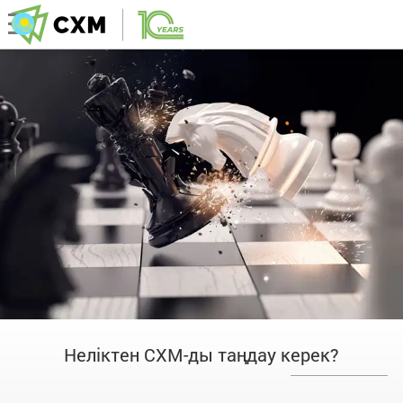
Неліктен CXM-ды таңдау керек?