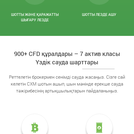
ШОТТЫ ЖӘНЕ ҚАРАЖАТТЫ
ШОТТЫ ЛЕЗДЕ АШУ
ШЫҒАРУ ЛЕЗДЕ
900+ CFD құралдары – 7 актив класы
Үздік сауда шарттары
Реттелетін брокермен сенімді сауда жасаңыз. Сізге сай
келетін CXM шотын ашып, шын мәнінде ерекше сауда
тәжірибесінің артықшылықтарын пайдаланыңыз.