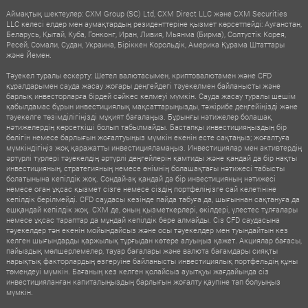
Аймақтық шектеулер: CXM Group (SC) Ltd, CXM Direct LLC және CXM Securities
LLC келесі елдер мен аумақтардың резиденттеріне қызмет көрсетпейді: Ауғанстан,
Беларусь, Қытай, Куба, Гонконг, Иран, Ливия, Мьянма (Бирма), Солтүстік Корея,
Ресей, Сомали, Судан, Украина, Біріккен Корольдік, Америка Құрама Штаттары
және Йемен.
Тәуекел туралы ескерту: Шетел валютасымен, криптовалютамен және CFD
құралдарымен сауда жасау жоғары деңгейдегі тәуекелмен байланысты және
барлық инвесторларға бірдей сәйкес келмеуі мүмкін. Сауда жасау туралы шешім
қабылдамас бұрын инвестициялық мақсаттарыңызды, тәжірибе деңгейіңізді және
тәуекелге төзімділігіңізді мұқият бағалаңыз. Бұрынғы нәтижелер болашақ
нәтижелердің көрсеткіші болып табылмайды. Бастапқы инвестицияңыздың бір
бөлігін немесе барлығын жоғалтуыңыз мүмкін екенін есте сақтаңыз; жоғалтуға
мүмкіндігіңіз жоқ қаражатты инвестицияламаңыз. Инвестициялар мен активтердің
әртүрлі түрлері тәуекелдің әртүрлі деңгейлерін қамтиды және қандай да бір нақты
инвестицияның, стратегияның немесе өнімнің болашақтағы нәтижесі табысты
болатынына кепілдік жоқ. Сондай-ақ қандай да бір инвестицияның нәтижесі
немесе оған ұқсас қызмет сізге немесе сіздің портфеліңізге сай келетініне
кепілдік берілмейді. CFD саудасы кезінде пайда табуға да, шығыннан сақтануға да
ешқандай кепілдік жоқ. CXM де, оның қызметкерлері, өкілдері, үлестес тұлғалары
немесе ұқсас тараптар да мұндай кепілдік бере алмайды. Сіз CFD саудасына
тәуекелдер тән екенін мойындайсыз және осы тәуекелдер мен туындайтын кез
келген шығындарды қаржылық тұрғыдан көтере алуыңыз қажет. Акциялар бағасы,
пайыздық мөлшерлемелер, тауар бағалары және валюта бағамдары сияқты
нарықтық факторлардың өзгеруіне байланысты инвестициялық портфельдің құны
төмендеуі мүмкін. Бағаның кез келген қолайсыз ауытқуы жағдайында сіз
инвестицияланған капиталыңыздың барлығын жоғалту қаупіне тап болуыңыз
мүмкін.