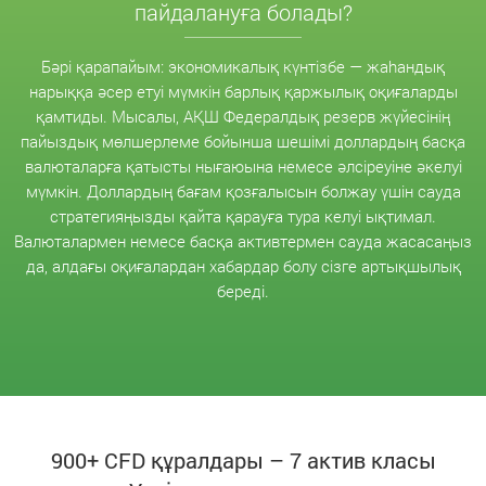
пайдалануға болады?
Бәрі қарапайым: экономикалық күнтізбе — жаһандық
нарыққа әсер етуі мүмкін барлық қаржылық оқиғаларды
қамтиды. Мысалы, АҚШ Федералдық резерв жүйесінің
пайыздық мөлшерлеме бойынша шешімі доллардың басқа
валюталарға қатысты нығаюына немесе әлсіреуіне әкелуі
мүмкін. Доллардың бағам қозғалысын болжау үшін сауда
стратегияңызды қайта қарауға тура келуі ықтимал.
Валюталармен немесе басқа активтермен сауда жасасаңыз
да, алдағы оқиғалардан хабардар болу сізге артықшылық
береді.
900+ CFD құралдары – 7 актив класы