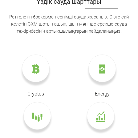
Үздік сауда шарттары
Реттелетін брокермен сенімді сауда жасаңыз. Сізге сай
келетін CXM шотын ашып, шын мәнінде ерекше сауда
тәжірибесінің артықшылықтарын пайдаланыңыз.
Cryptos
Energy