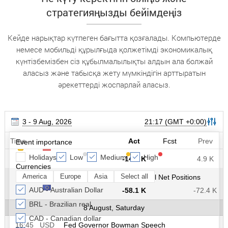
стратегияңызды бейімдеңіз
Кейде нарықтар күтпеген бағытта қозғалады. Компьютерде
немесе мобильді құрылғыда қолжетімді экономикалық
күнтізбемізбен сіз құбылмалылықты алдын ала болжай
аласыз және табысқа жету мүмкіндігін арттыратын
әрекеттерді жоспарлай аласыз.