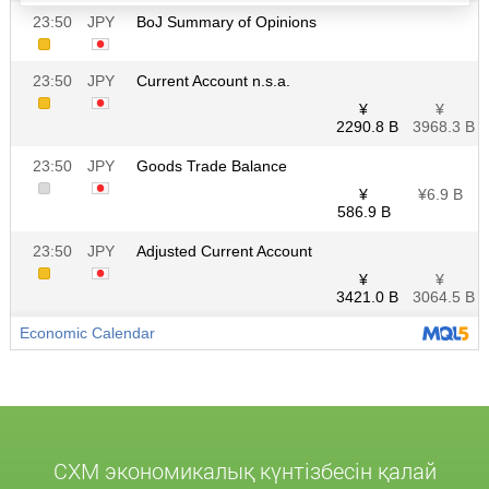
CXM экономикалық күнтізбесін қалай