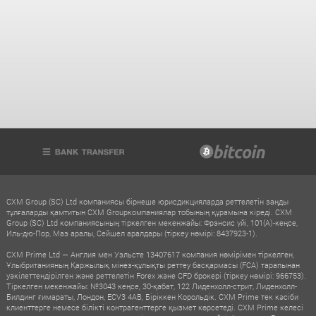
CXM Group (SC) Ltd компаниясы бірнеше юрисдикцияларда реттелетін заңды
тұлғаларды қамтитын CXM Groupкомпаниялар тобының құрамына кіреді. CXM
Group (SC) Ltd компаниясының тіркелген мекенжайы: Фрэнсис үйі, 101(A)-кеңсе,
Иль-дю-Пор, Маэ аралы, Сейшел аралдары (тіркеу нөмірі: 8437923-1).
CXM Prime Ltd — Англия мен Уэльсте 13407617 компания нөмірімен тіркелген,
Ұлыбританияның Қаржылық мінез-құлықты реттеу басқармасы (FCA) тарапынан
уәкілеттендірілген және реттелетін Forex және CFD брокері (тіркеу нөмірі: 966753).
Тіркелген мекенжайы: №3043 кеңсе, 30-қабат, 122 Лиденхолл-стрит, Лиденхолл-
Билдинг ғимараты, Лондон, ECV3 4AB, Біріккен Корольдік. CXM Prime тек кәсіби
клиенттерге немесе білікті контрагенттерге қызмет көрсетеді. CXM Prime келесі