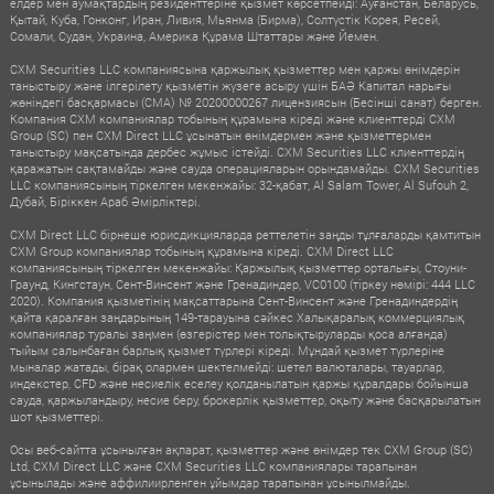
елдер мен аумақтардың резиденттеріне қызмет көрсетпейді: Ауғанстан, Беларусь,
Қытай, Куба, Гонконг, Иран, Ливия, Мьянма (Бирма), Солтүстік Корея, Ресей,
Сомали, Судан, Украина, Америка Құрама Штаттары және Йемен.
CXM Securities LLC компаниясына қаржылық қызметтер мен қаржы өнімдерін
таныстыру және ілгерілету қызметін жүзеге асыру үшін БАӘ Капитал нарығы
жөніндегі басқармасы (CMA) № 20200000267 лицензиясын (Бесінші санат) берген.
Компания CXM компаниялар тобының құрамына кіреді және клиенттерді CXM
Group (SC) пен CXM Direct LLC ұсынатын өнімдермен және қызметтермен
таныстыру мақсатында дербес жұмыс істейді. CXM Securities LLC клиенттердің
қаражатын сақтамайды және сауда операцияларын орындамайды. CXM Securities
LLC компаниясының тіркелген мекенжайы: 32-қабат, Al Salam Tower, Al Sufouh 2,
Дубай, Біріккен Араб Әмірліктері.
CXM Direct LLC бірнеше юрисдикцияларда реттелетін заңды тұлғаларды қамтитын
CXM Group компаниялар тобының құрамына кіреді. CXM Direct LLC
компаниясының тіркелген мекенжайы: Қаржылық қызметтер орталығы, Стоуни-
Граунд, Кингстаун, Сент-Винсент және Гренадиндер, VC0100 (тіркеу нөмірі: 444 LLC
2020). Компания қызметінің мақсаттарына Сент-Винсент және Гренадиндердің
қайта қаралған заңдарының 149-тарауына сәйкес Халықаралық коммерциялық
компаниялар туралы заңмен (өзгерістер мен толықтыруларды қоса алғанда)
тыйым салынбаған барлық қызмет түрлері кіреді. Мұндай қызмет түрлеріне
мыналар жатады, бірақ олармен шектелмейді: шетел валюталары, тауарлар,
индекстер, CFD және несиелік еселеу қолданылатын қаржы құралдары бойынша
сауда, қаржыландыру, несие беру, брокерлік қызметтер, оқыту және басқарылатын
шот қызметтері.
Осы веб-сайтта ұсынылған ақпарат, қызметтер және өнімдер тек CXM Group (SC)
Ltd, CXM Direct LLC және CXM Securities LLC компаниялары тарапынан
ұсынылады және аффилиирленген ұйымдар тарапынан ұсынылмайды.