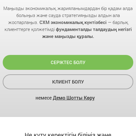
Маңызды экономикалық жарияланымдардан бір қадам алда
болыңыз және сауда стратегияңызды алдын ала
жоспарлаңыз.
CXM экономикалық күнтізбесі
— барлық
клиенттерге қолжетімді
фундаменталды талдаудың негізгі
және маңызды құралы.
СЕРІКТЕС БОЛУ
КЛИЕНТ БОЛУ
немесе
Демо Шотты Көру
Не күту керектігін біліңіз және