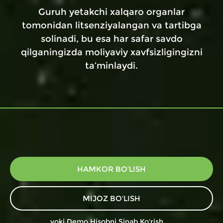
Guruh yetakchi xalqaro organlar
tomonidan litsenziyalangan va tartibga
solinadi, bu esa har safar savdo
qilganingizda moliyaviy xavfsizligingizni
ta’minlaydi.
HAMKOR BO‘LISH
MIJOZ BO‘LISH
yoki
Demo Hisobni Sinab Ko‘rish