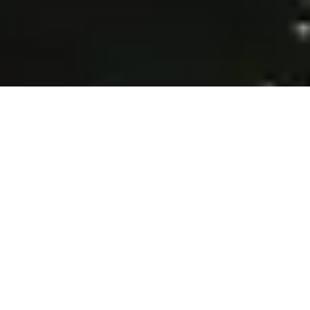
Global tartibga
solinadigan broker bilan
savdo