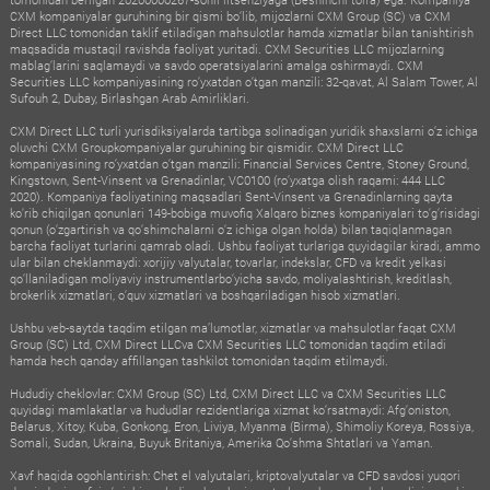
CXM kompaniyalar guruhining bir qismi bo‘lib, mijozlarni CXM Group (SC) va CXM
Direct LLC tomonidan taklif etiladigan mahsulotlar hamda xizmatlar bilan tanishtirish
maqsadida mustaqil ravishda faoliyat yuritadi. CXM Securities LLC mijozlarning
mablag‘larini saqlamaydi va savdo operatsiyalarini amalga oshirmaydi. CXM
Securities LLC kompaniyasining ro‘yxatdan o‘tgan manzili: 32-qavat, Al Salam Tower, Al
Sufouh 2, Dubay, Birlashgan Arab Amirliklari.
CXM Direct LLC turli yurisdiksiyalarda tartibga solinadigan yuridik shaxslarni o‘z ichiga
oluvchi CXM Groupkompaniyalar guruhining bir qismidir. CXM Direct LLC
kompaniyasining ro‘yxatdan o‘tgan manzili: Financial Services Centre, Stoney Ground,
Kingstown, Sent-Vinsent va Grenadinlar, VC0100 (ro‘yxatga olish raqami: 444 LLC
2020). Kompaniya faoliyatining maqsadlari Sent-Vinsent va Grenadinlarning qayta
ko‘rib chiqilgan qonunlari 149-bobiga muvofiq Xalqaro biznes kompaniyalari to‘g‘risidagi
qonun (o‘zgartirish va qo‘shimchalarni o‘z ichiga olgan holda) bilan taqiqlanmagan
barcha faoliyat turlarini qamrab oladi. Ushbu faoliyat turlariga quyidagilar kiradi, ammo
ular bilan cheklanmaydi: xorijiy valyutalar, tovarlar, indekslar, CFD va kredit yelkasi
qo‘llaniladigan moliyaviy instrumentlarbo‘yicha savdo, moliyalashtirish, kreditlash,
brokerlik xizmatlari, o‘quv xizmatlari va boshqariladigan hisob xizmatlari.
Ushbu veb-saytda taqdim etilgan ma’lumotlar, xizmatlar va mahsulotlar faqat CXM
Group (SC) Ltd, CXM Direct LLCva CXM Securities LLC tomonidan taqdim etiladi
hamda hech qanday affillangan tashkilot tomonidan taqdim etilmaydi.
Hududiy cheklovlar: CXM Group (SC) Ltd, CXM Direct LLC va CXM Securities LLC
quyidagi mamlakatlar va hududlar rezidentlariga xizmat ko‘rsatmaydi: Afg‘oniston,
Belarus, Xitoy, Kuba, Gonkong, Eron, Liviya, Myanma (Birma), Shimoliy Koreya, Rossiya,
Somali, Sudan, Ukraina, Buyuk Britaniya, Amerika Qo‘shma Shtatlari va Yaman.
Xavf haqida ogohlantirish: Chet el valyutalari, kriptovalyutalar va CFD savdosi yuqori