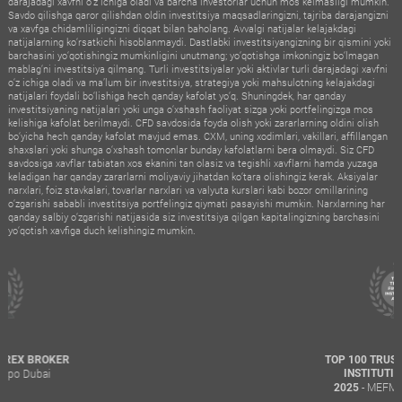
darajadagi xavfni o‘z ichiga oladi va barcha investorlar uchun mos kelmasligi mumkin.
Savdo qilishga qaror qilishdan oldin investitsiya maqsadlaringizni, tajriba darajangizni
va xavfga chidamliligingizni diqqat bilan baholang. Avvalgi natijalar kelajakdagi
natijalarning ko‘rsatkichi hisoblanmaydi. Dastlabki investitsiyangizning bir qismini yoki
barchasini yo‘qotishingiz mumkinligini unutmang; yo‘qotishga imkoningiz bo‘lmagan
mablag‘ni investitsiya qilmang. Turli investitsiyalar yoki aktivlar turli darajadagi xavfni
o‘z ichiga oladi va ma’lum bir investitsiya, strategiya yoki mahsulotning kelajakdagi
natijalari foydali bo‘lishiga hech qanday kafolat yo‘q. Shuningdek, har qanday
investitsiyaning natijalari yoki unga o‘xshash faoliyat sizga yoki portfelingizga mos
kelishiga kafolat berilmaydi. CFD savdosida foyda olish yoki zararlarning oldini olish
bo‘yicha hech qanday kafolat mavjud emas. CXM, uning xodimlari, vakillari, affillangan
shaxslari yoki shunga o‘xshash tomonlar bunday kafolatlarni bera olmaydi. Siz CFD
savdosiga xavflar tabiatan xos ekanini tan olasiz va tegishli xavflarni hamda yuzaga
keladigan har qanday zararlarni moliyaviy jihatdan ko‘tara olishingiz kerak. Aksiyalar
narxlari, foiz stavkalari, tovarlar narxlari va valyuta kurslari kabi bozor omillarining
o‘zgarishi sababli investitsiya portfelingiz qiymati pasayishi mumkin. Narxlarning har
qanday salbiy o‘zgarishi natijasida siz investitsiya qilgan kapitalingizning barchasini
yo‘qotish xavfiga duch kelishingiz mumkin.
TOP 100 TRUSTED FINANCIAL
INSTITUTIONS AWARD
- MEFM Awards Dubai
2025