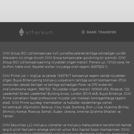
CXM Group (SC) Ltd kompaniyasi turli yurisdiksiyalarda tartibga solinadigan yuridik
shaxslarni o‘z ichiga oluvchi CXM Group kompaniyalar guruhining bir qismidir. CXM
Group (SC) Ltd kompaniyasining ro‘yxatdan o‘tgan manzili: Frensis uyi, 101(A)-xona, Ile-
du-Port, Mahe oroli, Seyshel orollari (ro‘yxatga olish raqami: 8437923-1).
CXM Prime Ltd — Angliya va Uelsda 13407617 kompaniya raqami ostida ro‘yxatdan
o‘tgan, Buyuk Britaniyaning Moliyaviy xulq-atvorni tartibga solish boshqarmasi (FCA)
tomonidan vakolat berilgan va tartibga solinadigan Forex va CFD brokeridir
(ma’lumotnoma raqami: 966753). Ro‘yxatdan o‘tgan manzili: №3043 ofis, 30-qavat, 122
Leadenhall Street, Leadenhall Building binosi, London, ECV3 4AB, Buyuk Britaniya. CXM
Prime xizmatlarni faqat professional mijozlar yoki malakali kontragentlarga taqdim
etadi. CXM Prime quyidagi mamlakatlar va hududlar rezidentlariga xizmat
ko‘rsatmaydi: Afg‘oniston, Belarus, Xitoy, Kuba, Gonkong, Eron, Liviya, Myanma (Birma),
Shimoliy Koreya, Rossiya, Somali, Sudan, Ukraina, Amerika Qo‘shma Shtatlari va
Yaman.
CXM Securities LLC moliyaviy xizmatlar va moliyaviy mahsulotlarni tanishtirish hamda
targ‘ib qilish faoliyatini amalga oshirish uchun BAA Kapital bozori boshqarmasi (CMA)
tomonidan berilgan 20200000267-sonli litsenziyaga (Beshinchi toifa) ega. Kompaniya