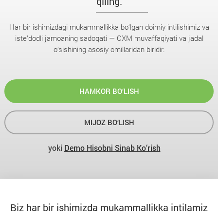
qiling.
Har bir ishimizdagi mukammallikka bo‘lgan doimiy intilishimiz va
iste’dodli jamoaning sadoqati — CXM muvaffaqiyati va jadal
o‘sishining asosiy omillaridan biridir.
HAMKOR BO‘LISH
MIJOZ BO‘LISH
yoki
Demo Hisobni Sinab Ko‘rish
Biz har bir ishimizda mukammallikka intilamiz