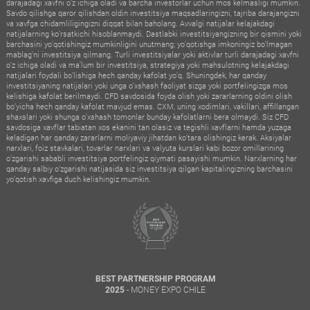
darajadagi xavfni o‘z ichiga oladi va barcha investorlar uchun mos kelmasligi mumkin.
Savdo qilishga qaror qilishdan oldin investitsiya maqsadlaringizni, tajriba darajangizni
va xavfga chidamliligingizni diqqat bilan baholang. Avvalgi natijalar kelajakdagi
natijalarning ko‘rsatkichi hisoblanmaydi. Dastlabki investitsiyangizning bir qismini yoki
barchasini yo‘qotishingiz mumkinligini unutmang; yo‘qotishga imkoningiz bo‘lmagan
mablag‘ni investitsiya qilmang. Turli investitsiyalar yoki aktivlar turli darajadagi xavfni
o‘z ichiga oladi va ma’lum bir investitsiya, strategiya yoki mahsulotning kelajakdagi
natijalari foydali bo‘lishiga hech qanday kafolat yo‘q. Shuningdek, har qanday
investitsiyaning natijalari yoki unga o‘xshash faoliyat sizga yoki portfelingizga mos
kelishiga kafolat berilmaydi. CFD savdosida foyda olish yoki zararlarning oldini olish
bo‘yicha hech qanday kafolat mavjud emas. CXM, uning xodimlari, vakillari, affillangan
shaxslari yoki shunga o‘xshash tomonlar bunday kafolatlarni bera olmaydi. Siz CFD
savdosiga xavflar tabiatan xos ekanini tan olasiz va tegishli xavflarni hamda yuzaga
keladigan har qanday zararlarni moliyaviy jihatdan ko‘tara olishingiz kerak. Aksiyalar
narxlari, foiz stavkalari, tovarlar narxlari va valyuta kurslari kabi bozor omillarining
o‘zgarishi sababli investitsiya portfelingiz qiymati pasayishi mumkin. Narxlarning har
qanday salbiy o‘zgarishi natijasida siz investitsiya qilgan kapitalingizning barchasini
yo‘qotish xavfiga duch kelishingiz mumkin.
BEST PARTNERSHIP PROGRAM
- MONEY EXPO CHILE
2025