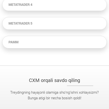
METATRADER 4
METATRADER 5
PAMM
CXM orqali savdo qiling
Treydingning hayajonli olamiga sho‘ng‘ishni xohlaysizmi?
Bunga atigi bir necha bosish qoldi!