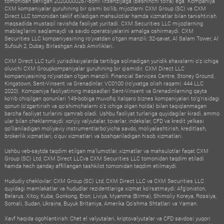
tomonidan berilgan 20200000267-sonli litsenziyaga (Beshinchi toifa) ega. Kompaniya
CXM kompaniyalar guruhining bir qismi bo‘lib, mijozlarni CXM Group (SC) va CXM
Direct LLC tomonidan taklif etiladigan mahsulotlar hamda xizmatlar bilan tanishtirish
maqsadida mustaqil ravishda faoliyat yuritadi. CXM Securities LLC mijozlarning
mablag‘larini saqlamaydi va savdo operatsiyalarini amalga oshirmaydi. CXM
Securities LLC kompaniyasining ro‘yxatdan o‘tgan manzili: 32-qavat, Al Salam Tower, Al
Sufouh 2, Dubay, Birlashgan Arab Amirliklari.
CXM Direct LLC turli yurisdiksiyalarda tartibga solinadigan yuridik shaxslarni o‘z ichiga
oluvchi CXM Groupkompaniyalar guruhining bir qismidir. CXM Direct LLC
kompaniyasining ro‘yxatdan o‘tgan manzili: Financial Services Centre, Stoney Ground,
Kingstown, Sent-Vinsent va Grenadinlar, VC0100 (ro‘yxatga olish raqami: 444 LLC
2020). Kompaniya faoliyatining maqsadlari Sent-Vinsent va Grenadinlarning qayta
ko‘rib chiqilgan qonunlari 149-bobiga muvofiq Xalqaro biznes kompaniyalari to‘g‘risidagi
qonun (o‘zgartirish va qo‘shimchalarni o‘z ichiga olgan holda) bilan taqiqlanmagan
barcha faoliyat turlarini qamrab oladi. Ushbu faoliyat turlariga quyidagilar kiradi, ammo
ular bilan cheklanmaydi: xorijiy valyutalar, tovarlar, indekslar, CFD va kredit yelkasi
qo‘llaniladigan moliyaviy instrumentlarbo‘yicha savdo, moliyalashtirish, kreditlash,
brokerlik xizmatlari, o‘quv xizmatlari va boshqariladigan hisob xizmatlari.
Ushbu veb-saytda taqdim etilgan ma’lumotlar, xizmatlar va mahsulotlar faqat CXM
Group (SC) Ltd, CXM Direct LLCva CXM Securities LLC tomonidan taqdim etiladi
hamda hech qanday affillangan tashkilot tomonidan taqdim etilmaydi.
Hududiy cheklovlar: CXM Group (SC) Ltd, CXM Direct LLC va CXM Securities LLC
quyidagi mamlakatlar va hududlar rezidentlariga xizmat ko‘rsatmaydi: Afg‘oniston,
Belarus, Xitoy, Kuba, Gonkong, Eron, Liviya, Myanma (Birma), Shimoliy Koreya, Rossiya,
Somali, Sudan, Ukraina, Buyuk Britaniya, Amerika Qo‘shma Shtatlari va Yaman.
Xavf haqida ogohlantirish: Chet el valyutalari, kriptovalyutalar va CFD savdosi yuqori