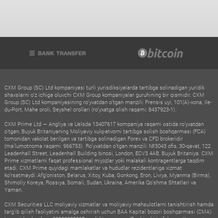
CXM Group (SC) Ltd kompaniyasi turli yurisdiksiyalarda tartibga solinadigan yuridik
shaxslarni o‘z ichiga oluvchi CXM Group kompaniyalar guruhining bir qismidir. CXM
Group (SC) Ltd kompaniyasining ro‘yxatdan o‘tgan manzili: Frensis uyi, 101(A)-xona, Ile-
du-Port, Mahe oroli, Seyshel orollari (ro‘yxatga olish raqami: 8437923-1).
CXM Prime Ltd — Angliya va Uelsda 13407617 kompaniya raqami ostida ro‘yxatdan
o‘tgan, Buyuk Britaniyaning Moliyaviy xulq-atvorni tartibga solish boshqarmasi (FCA)
tomonidan vakolat berilgan va tartibga solinadigan Forex va CFD brokeridir
(ma’lumotnoma raqami: 966753). Ro‘yxatdan o‘tgan manzili: №3043 ofis, 30-qavat, 122
Leadenhall Street, Leadenhall Building binosi, London, ECV3 4AB, Buyuk Britaniya. CXM
Prime xizmatlarni faqat professional mijozlar yoki malakali kontragentlarga taqdim
etadi. CXM Prime quyidagi mamlakatlar va hududlar rezidentlariga xizmat
ko‘rsatmaydi: Afg‘oniston, Belarus, Xitoy, Kuba, Gonkong, Eron, Liviya, Myanma (Birma),
Shimoliy Koreya, Rossiya, Somali, Sudan, Ukraina, Amerika Qo‘shma Shtatlari va
Yaman.
CXM Securities LLC moliyaviy xizmatlar va moliyaviy mahsulotlarni tanishtirish hamda
targ‘ib qilish faoliyatini amalga oshirish uchun BAA Kapital bozori boshqarmasi (CMA)