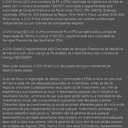
A CXM Prime Ltd é uma corretora de FX e CFDs registrada na Inglaterra e no País de
Gales com o número de empresa 13407617, autorizada e regulamentada pela
Autoridade de Conduta Financeira do Reino Unido (“FCA”), FRN: 966753. Endereço
registrado, Office No. 518 Signature by Regus, 15 St Helen's Place, Londres, EC3A 6DQ,
Reino Unido. A CXM Prime trabalha exclusivamente com clientes profissionais
independentes ou com clientes de contrapartes elegíveis.
A CXM Group (SC) Ltd. é uma corretora de FX e CFD que opera sob a Licença de
Negociação de Câmbio (Licença nº SD 231), regulamentada pela Autoridade de
Serviços Financeiros das Seychelles (FSA).
A CXM Global é regulamentada pela Comissão de Serviços Financeiros da República
de Maurício com uma Licença de Revendedor de Investimentos com o número de
licença GB21026337.
Restrições regionais: A CXM Direct LLC não presta serviços a residentes de
determinados países.
Aviso de Risco: A negociação de câmbio, criptomoedas e CFDs envolve um alto nível
de risco e pode não ser adequada para todos os investidores. Antes de decidir
negociar, considere cuidadosamente seus objetivos de investimento, seu nível de
experiência e sua tolerância ao risco. O desempenho passado não é indicativo de
resultados futuros. Lembre-se de que você pode perder parte ou a totalidade do seu
investimento inicial; não invista dinheiro cuja perda você não possa suportar.
Diferentes tipos de investimentos ou ativos envolvem diferentes graus de risco, e não
há garantia de que o desempenho futuro de qualquer investimento, estratégia ou
produto específico será lucrativo. Também não há garantia de que qualquer
desempenho ou atividade semelhante relacionada a um investimento será adequada
para você ou para sua carteira. Não há garantia de lucro nem de que perdas possam
ser evitadas ao negociar CFDs. Nem a CXM, nem seus funcionários, representantes,