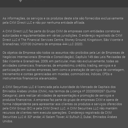
As informações, os serviços e os produtos deste site são fornecidos exclusivamente
pela CXM Direct LLC e não por nenhuma entidade afiliada.
A CXM Direct LLC faz parte do Grupo CXM de empresas com entidades corretoras
autorizadas e regulamentadas em várias jurisdições. O endereço registrado da CXM
Direct LLC é The Financial Services Centre, Stoney Ground, Kingstown, São Vicente e
Granadinas, VC0100 (número de empresa 444 LLC 2020).
Os objetos da Empresa são todos os assuntos não proibidos pela Lei de Empresas de
Negócios Internacionais (Emenda e Consolidação), Capítulo 149 das Leis Revisadas de
São Vicente e Granadinas, 2009, em particular, mas não exclusivamente, todas as
atividades comerciais, financeiras, de empréstimo, crédito, trading, serviços e a
participação em outras empresas, bem como a prestação de serviços de corretagem,
treinamento e contas gerenciadas em moedas, commodities, índices, CFDs e
instrumentos financeiros alavancados.
A CXM Securities LLC é licenciada pela Autoridade do Mercado de Capitais dos
Emirados Árabes Unidos (CMA), nos termos da Licença nº 20200000267 (Quinta
Categoria), para realizar atividades de apresentação e promoção de serviços e
produtos financeiros. A empresa faz parte do grupo de empresas CXM e opera de
forma independente para apresentar aos clientes os produtos e serviços oferecidos
pela CXM Group (SC) e pela CXM Direct LLC. A CXM Securities LLC não mantém
recursos de clientes nem executa operações. O endereço registrado da CXM
Securities LLC é: 32º andar, Al Salam Tower, Al Sufouh 2, Dubai, Emirados Árabes
Unidos.