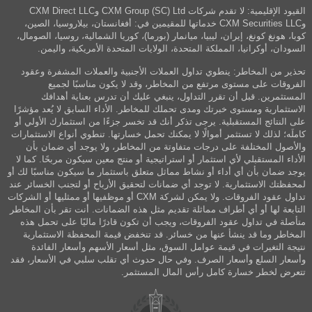
القيود الإقليمية: لا تقدم شركات CXM Group (SC) Ltd وCXM Direct LLC
وCXM Securities LLC خدماتها للمقيمين في: أفغانستان، بيلاروسيا، الصين،
كوبا، هونغ كونغ، إيران، ليبيا، ميانمار (بورما)، كوريا الشمالية، روسيا، الصومال،
السودان، أوكرانيا، المملكة المتحدة، الولايات المتحدة الأمريكية، واليمن.
تحذير من المخاطر: ينطوي تداول العملات الأجنبية والعملات المشفرة وعقود
الفروقات على مستوى مرتفع من المخاطر، وقد لا يكون مناسبًا لجميع
المستثمرين. قبل أن تقرر التداول، ينبغي عليك أن تدرس بعناية أهدافك
الاستثمارية ومستوى خبرتك ومدى تحملك للمخاطر. الأداء السابق لا يُعد مؤشرًا
على النتائج المستقبلية. يرجى تذكر أنك قد تخسر جزءًا من استثمارك الأولي أو
كاملَه؛ لذلك لا تستثمر أموالًا لا يمكنك تحمل خسارتها. تنطوي أنواع الاستثمارات
والأصول المختلفة على درجات متفاوتة من المخاطر، ولا يوجد أي ضمان بأن
الأداء المستقبلي لأي استثمار أو استراتيجية أو منتج معين سيكون مربحًا. كما لا
يوجد ضمان بأن أي أداء أو نشاط مماثل متعلق باستثمار ما سيكون مناسبًا لك أو
لمحفظتك الاستثمارية. لا توجد أي ضمانات لتحقيق الأرباح أو لتجنب الخسائر عند
تداول عقود الفروقات. ولا يمكن لشركة CXM أو موظفيها أو ممثليها أو الشركات
التابعة لها أو أي أطراف مماثلة تقديم مثل هذه الضمانات. أنت تقر بأن المخاطر
متأصلة في تداول عقود الفروقات، ويجب أن تكون قادرًا ماليًا على تحمل هذه
المخاطر وما قد ينشأ عنها من خسائر. قد تنخفض قيمة المحفظة الاستثمارية
نتيجة التغيرات في قيمة عوامل السوق، مثل أسعار الأسهم وأسعار الفائدة
وأسعار السلع وأسعار الصرف. وفي حال حدوث أي تقلب سلبي في الأسعار، فقد
تتعرض لخطر خسارة كامل رأس المال المستثمر.