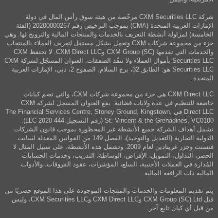
شركة CXM Securities LLC مرخّصة من هيئة سوق رأس المال في دولة
الإمارات العربية المتحدة (CMA) بموجب الترخيص رقم 20200000267 (الفئة
الخامسة) لمزاولة أنشطة التعريف بالخدمات والمنتجات المالية والترويج لها. وهي
جزء من مجموعة شركات CXM وتعمل بشكل مستقل لتعريف العملاء بالمنتجات
والخدمات التي تقدمها CXM Group (SC) وCXM Direct LLC. لا تحتفظ CXM
Securities LLC بأموال العملاء ولا تنفّذ الصفقات. العنوان المسجّل لشركة CXM
Securities LLC هو: الطابق 32، برج السلام، الصفوح 2، دبي، الإمارات العربية
المتحدة.
CXM Direct LLC هي جزء من مجموعة شركات CXM، والتي تضم كيانات
خاضعة للتنظيم في عدة ولايات قضائية. يقع العنوان المسجل لشركة CXM
Direct LLC في The Financial Services Centre, Stoney Ground, Kingstown,
St. Vincent & the Grenadines, VC0100 (رقم التسجيل 444 LLC 2020).
تشمل أهداف الشركة جميع الأنشطة غير المحظورة بموجب قانون الشركات
الدولية التجارية (التعديل والتوحيد)، الفصل 149 من القوانين المعدلة لسانت
فنسنت وجزر غرينادين لعام 2009. وتشمل هذه الأنشطة، على سبيل المثال لا
الحصر، التداول، التمويل، الإقراض، الوساطة، التدريب، وخدمات الحسابات
المُدارة في العملات الأجنبية، السلع، المؤشرات، عقود الفروقات، والأدوات
المالية ذات الرافعة المالية.
يتم تقديم المعلومات والخدمات والمنتجات الموجودة على هذا الموقع حصريًا من
قبل CXM Group (SC) Ltd وCXM Direct LLC وCXM Securities LLC، وليس
من قبل أي كيان تابع آخر.