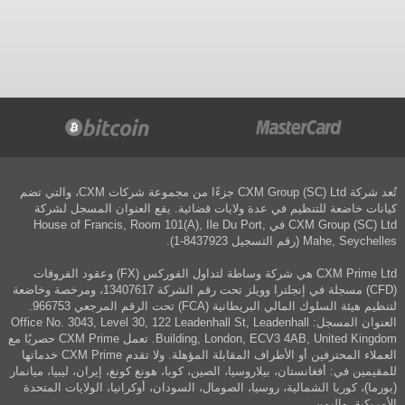
تُعد شركة CXM Group (SC) Ltd جزءًا من مجموعة شركات CXM، والتي تضم
كيانات خاضعة للتنظيم في عدة ولايات قضائية. يقع العنوان المسجل لشركة
CXM Group (SC) Ltd في House of Francis, Room 101(A), Ile Du Port,
Mahe, Seychelles (رقم التسجيل 8437923-1).
CXM Prime Ltd هي شركة وساطة لتداول الفوركس (FX) وعقود الفروقات
(CFD) مسجلة في إنجلترا وويلز تحت رقم الشركة 13407617، ومرخصة وخاضعة
لتنظيم هيئة السلوك المالي البريطانية (FCA) تحت الرقم المرجعي 966753.
العنوان المسجل: Office No. 3043, Level 30, 122 Leadenhall St, Leadenhall
Building, London, ECV3 4AB, United Kingdom. تعمل CXM Prime حصريًا مع
العملاء المحترفين أو الأطراف المقابلة المؤهلة. ولا تقدم CXM Prime خدماتها
للمقيمين في: أفغانستان، بيلاروسيا، الصين، كوبا، هونغ كونغ، إيران، ليبيا، ميانمار
(بورما)، كوريا الشمالية، روسيا، الصومال، السودان، أوكرانيا، الولايات المتحدة
الأمريكية، واليمن.