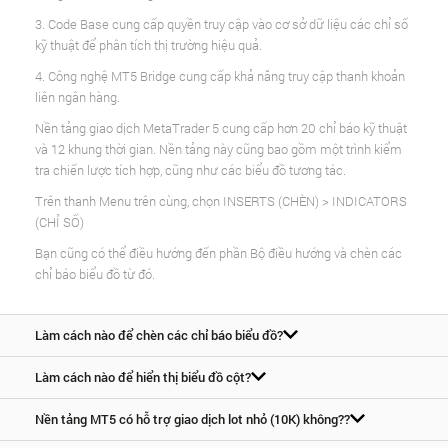
3. Code Base cung cấp quyền truy cập vào cơ sở dữ liệu các chỉ số
kỹ thuật để phân tích thị trường hiệu quả.
4. Công nghệ MT5 Bridge cung cấp khả năng truy cập thanh khoản
liên ngân hàng.
Nền tảng giao dịch MetaTrader 5 cung cấp hơn 20 chỉ báo kỹ thuật
và 12 khung thời gian. Nền tảng này cũng bao gồm một trình kiểm
tra chiến lược tích hợp, cũng như các biểu đồ tương tác.
Trên thanh Menu trên cùng, chọn INSERTS (CHÈN) > INDICATORS
(CHỈ SỐ)
Bạn cũng có thể điều hướng đến phần Bộ điều hướng và chèn các
chỉ báo biểu đồ từ đó.
Làm cách nào để chèn các chỉ báo biểu đồ?
Làm cách nào để hiển thị biểu đồ cột?
Nền tảng MT5 có hỗ trợ giao dịch lot nhỏ (10K) không??