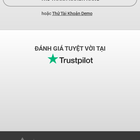
hoặc
Thử Tài Khoản Demo
ĐÁNH GIÁ TUYỆT VỜI TẠI