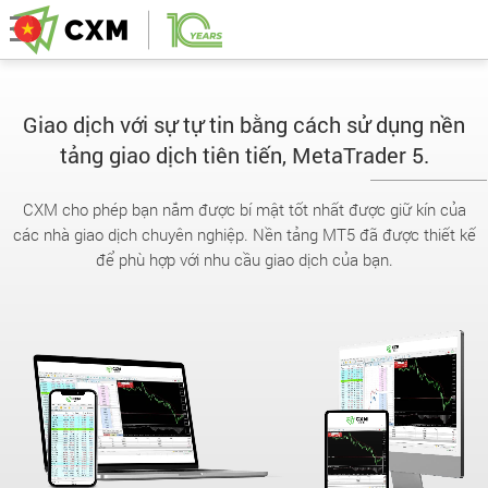
Giao dịch với sự tự tin bằng cách sử dụng nền
tảng giao dịch tiên tiến, MetaTrader 5.
CXM cho phép bạn nắm được bí mật tốt nhất được giữ kín của
các nhà giao dịch chuyên nghiệp. Nền tảng MT5 đã được thiết kế
để phù hợp với nhu cầu giao dịch của bạn.