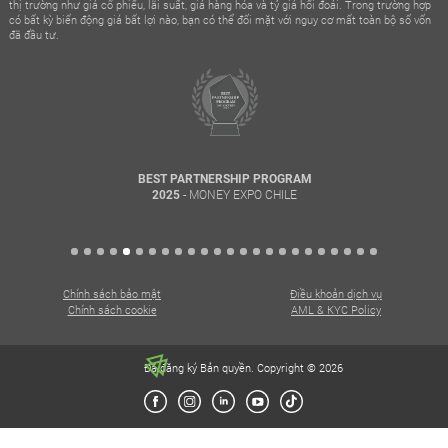
thị trường như giá cổ phiếu, lãi suất, giá hàng hóa và tỷ giá hối đoái. Trong trường hợp
có bất kỳ biến động giá bất lợi nào, bạn có thể đối mặt với nguy cơ mất toàn bộ số vốn
đã đầu tư.
BEST PARTNERSHIP PROGRAM
- MONEY EXPO CHILE
2025
Chính sách bảo mật
Điều khoản dịch vụ
Chính sách cookie
AML & KYC Policy
Đã đăng ký Bản quyền. Copyright © 2026