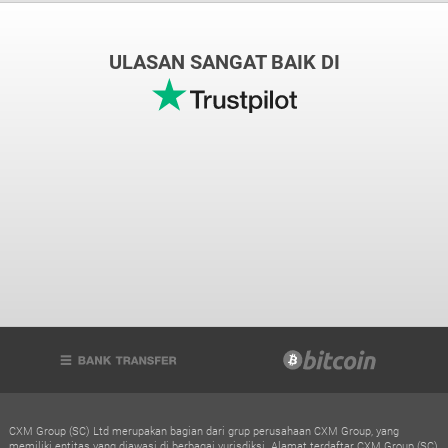
ULASAN SANGAT BAIK DI
CXM Group (SC) Ltd merupakan bagian dari grup perusahaan CXM Group, yang
memiliki entitas yang diawasi di berbagai yurisdiksi. Alamat terdaftar CXM Group (SC)