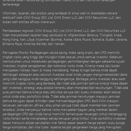
berleverage.
Informasi, layanan, dan produk yang terdapat di situs web ini disediakan secara
eksklusif oleh CXM Group (SC) Ltd, CXM Direct LLC, dan CXM Securities LLC, dan
bukan oleh entitas afiliasi mana pun.
Pembatasan regional: CXM Group (SC) Ltd, CXM Direct LLC, dan CXM Securities LLC
tidak menyediakan layanan bagi penduduk di: Afghanistan, Belarus, Tiongkok, Kuba,
Hong Kong, Iran, Libya, Myanmar (Burma), Korea Utara, Rusia, Somalia, Sudan, Ukraina,
Britania Raya, Amerika Serikat, dan Yaman.
Peringatan Risiko: Perdagangan valuta asing, mata uang kripto, dan CFD memiliki
tingkat risiko yang tinggi dan mungkin tidak sesuai untuk semua investor. Sebelum
memutuskan untuk melakukan perdagangan, pertimbangkan dengan saksama tujuan
investasi, tingkat pengalaman, dan toleransi risiko Anda. Kinerja masa lalu bukan
merupakan indikasi hasil di masa mendatang. Harap diingat bahwa Anda dapat
kehilangan sebagian atau seluruh investasi awal Anda; jangan menginvestasikan dana
yang tidak sanggup Anda tanggung kehilangannya. Berbagai jenis investasi atau aset
memiliki tingkat risiko yang berbeda, dan tidak ada jaminan bahwa kinerja masa depan
dari investasi, strategi, atau produk tertentu akan menghasilkan keuntungan. Tidak ada
pula jaminan bahwa kinerja atau aktivitas serupa dari suatu investasi akan sesuai
untuk Anda atau portofolio Anda. Tidak ada jaminan keuntungan maupun jaminan
bahwa kerugian dapat dihindari saat memperdagangkan CFD. Baik CXM maupun
karyawan, perwakilan, afiliasi, atau pihak serupa tidak dapat memberikan jaminan
tersebut. Anda menyetujui bahwa risiko merupakan bagian yang melekat dalam
perdagangan CFD dan Anda harus memiliki kemampuan keuangan untuk menanggung
risiko terkait serta menghadapi setiap kerugian yang timbul. Nilai portofolio investasi
dapat menurun akibat perubahan nilai faktor pasar seperti harga saham, suku bunga,
harga komoditas, dan nilai tukar. Apabila terjadi pergerakan harga yang merugikan,