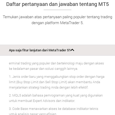
Daftar pertanyaan dan jawaban tentang MT5
Temukan jawaban atas pertanyaan paling populer tentang trading
dengan platform MetaTrader 5.
Apa saja fitur lanjutan dari MetaTrader 5?
erminal trading yang populer dan berteknologi maju dengan akses
ke kedalaman pasar dan solusi canggih lainnya.
1. Jenis order baru yang menggabungkan stop order dengan harga
limit (Buy Stop Limit dan Sell Stop Limit) akan membantu Anda
menjalankan strategi trading Anda dengan lebih efektif.
2. MQL5 adalah bahasa pemrograman yang kuat yang digunakan
untuk membuat Expert Advisors dan indikator.
3. Code Base menawarkan akses ke database indikator teknis
untuk analisis pasar yang efisien.