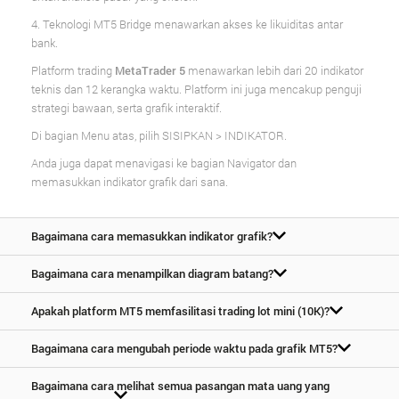
4. Teknologi MT5 Bridge menawarkan akses ke likuiditas antar
bank.
Platform trading
MetaTrader 5
menawarkan lebih dari 20 indikator
teknis dan 12 kerangka waktu. Platform ini juga mencakup penguji
strategi bawaan, serta grafik interaktif.
Di bagian Menu atas, pilih SISIPKAN > INDIKATOR.
Anda juga dapat menavigasi ke bagian Navigator dan
memasukkan indikator grafik dari sana.
Bagaimana cara memasukkan indikator grafik?
Bagaimana cara menampilkan diagram batang?
Apakah platform MT5 memfasilitasi trading lot mini (10K)?
Bagaimana cara mengubah periode waktu pada grafik MT5?
Bagaimana cara melihat semua pasangan mata uang yang