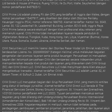
Ltd berada di House of Francis, Ruang 101(A), Ile Du Port, Mahe, Seychelles (dengan
nomor pendaftaran 8437923-1)
CXM Prime Ltd adalah pialang FX dan CFD yang terdaftar di Inggris dan Wales, dengan
nomor perusahaan 13407617, yang disahkan dan diatur oleh Otoritas Perilaku
Keuangan Inggris (FCA), nomor referensi 966753. Alamat terdaftar: Kantor No. 3043,
Lantai 30, 122 Leadenhall St, Leadenhall Building, London, ECV3 4AB, Inggris Raya.
CXM Prime bekerja secara eksklusif dengan klien profesional atau rekanan yang
memenuhi syarat. CXM Prime tidak menyediakan layanan kepada penduduk di:
Afghanistan, Belarus, Tiongkok, Kuba, Hong Kong, Iran, Libya, Myanmar (Burma), Korea
Utara, Rusia, Somalia, Sudan, Ukraina, Amerika Serikat, dan Yaman.
CXM Securities LLC memiliki lisensi dari Otoritas Pasar Modal Uni Emirat Arab (CMA)
berdasarkan Lisensi No. 20200000267 (Kategori Kelima) untuk melakukan kegiatan
pengenalan dan promosi layanan serta produk keuangan. Perusahaan ini merupakan
bagian dari kelompok perusahaan CXM dan beroperasi secara independen untuk
memperkenalkan kepada klien produk dan layanan yang ditawarkan oleh CXM Group
(SC) dan CXM Direct LLC. CXM Securities LLC tidak menyimpan dana klien ataupun
mengeksekusi transaksi. Alamat terdaftar CXM Securities LLC adalah Lantai 32, Al
Salam Tower, Al Sufouh 2, Dubai, Uni Emirat Arab.
CXM Direct LLC merupakan bagian dari Grup Perusahaan CXM, yang memiliki entitas
yang diatur di berbagai yurisdiksi. Alamat terdaftar CXM Direct LLC berada di The
Financial Services Centre, Stoney Ground, Kingstown, St. Vincent dan Grenadines,
VC0100 (nomor pendaftaran 444 LLC 2020). Tujuan perusahaan mencakup semua
kegiatan yang tidak dilarang oleh Undang-Undang Perusahaan Bisnis Internasional
(Amandemen dan Konsolidasi), Bab 149 dari Undang-Undang Revisi St. Vincent dan
Grenadines 2009. Kegiatan-kegiatan ini meliputi, namun tidak terbatas pada,
perdagangan, pembiayaan, pemberian pinjaman, perantara, pelatihan, dan layanan akun
terkelola dalam valuta asing, komoditas, indeks, CFD, dan instrumen keuangan