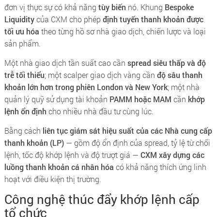
đơn vị thực sự có khả năng
tùy biến
nó. Khung
Bespoke
Liquidity
của CXM cho phép
định tuyến thanh khoản được
tối ưu hóa
theo từng hồ sơ nhà giao dịch, chiến lược và loại
sản phẩm.
Một nhà giao dịch tần suất cao cần
spread siêu thấp và độ
trễ tối thiểu
; một scalper giao dịch vàng cần
độ sâu thanh
khoản lớn hơn trong phiên London và New York
; một nhà
quản lý quỹ sử dụng tài khoản
PAMM hoặc MAM
cần
khớp
lệnh ổn định
cho nhiều nhà đầu tư cùng lúc.
Bằng cách
liên tục giám sát hiệu suất của các Nhà cung cấp
thanh khoản (LP)
— gồm độ ổn định của spread, tỷ lệ từ chối
lệnh, tốc độ khớp lệnh và độ trượt giá —
CXM xây dựng các
luồng thanh khoản cá nhân hóa
có khả năng thích ứng linh
hoạt với điều kiện thị trường.
Công nghệ thúc đẩy khớp lệnh cấp
tổ chức