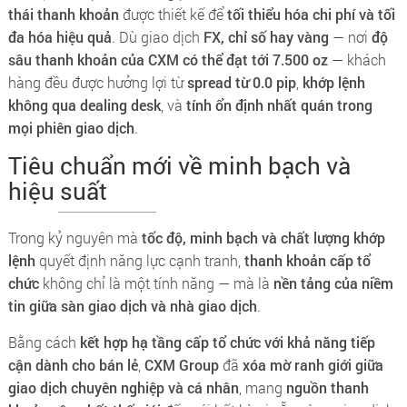
thái thanh khoản
được thiết kế để
tối thiểu hóa chi phí và tối
đa hóa hiệu quả
. Dù giao dịch
FX, chỉ số hay vàng
— nơi
độ
sâu thanh khoản của CXM có thể đạt tới 7.500 oz
— khách
hàng đều được hưởng lợi từ
spread từ 0.0 pip
,
khớp lệnh
không qua dealing desk
, và
tính ổn định nhất quán trong
mọi phiên giao dịch
.
Tiêu chuẩn mới về minh bạch và
hiệu suất
Trong kỷ nguyên mà
tốc độ, minh bạch và chất lượng khớp
lệnh
quyết định năng lực cạnh tranh,
thanh khoản cấp tổ
chức
không chỉ là một tính năng — mà là
nền tảng của niềm
tin giữa sàn giao dịch và nhà giao dịch
.
Bằng cách
kết hợp hạ tầng cấp tổ chức với khả năng tiếp
cận dành cho bán lẻ
,
CXM Group
đã
xóa mờ ranh giới giữa
giao dịch chuyên nghiệp và cá nhân
, mang
nguồn thanh