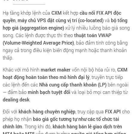
Hạ tầng khớp lệnh của
CXM
kết hợp
cầu nối FIX API độc
quyền
,
máy chủ VPS đặt cùng vị trí (co-located)
và
bộ tổng
hợp giá (aggregation engine)
xử lý nhiều luồng báo giá song
song. Các lệnh được thực thi theo
thuật toán VWAP
(Volume-Weighted Average Price)
, bảo đảm tính công bằng
ngay cả trong điều kiện biến động mạnh hoặc thanh khoản
thấp.
Khác với mô hình
market maker
vốn nội bộ hóa rủi ro,
CXM
hoạt động hoàn toàn theo mô hình đại lý
, truyền trực tiếp
các lệnh đến các
Nhà cung cấp thanh khoản (LP)
bên ngoài
— đảm bảo
minh bạch tuyệt đối
và loại bỏ mọi can thiệp từ
dealing desk
.
Đối với
khách hàng chuyên nghiệp
, truy cập qua
FIX API
cho
phép họ nhận
báo giá gốc tương tự như các tổ chức tài
chính lớn
. Trong khi đó,
khách hàng bán lẻ giao dịch trên
MT4 hoặc MT5
vẫn được hưởng
nguồn giá tổng hợp giống