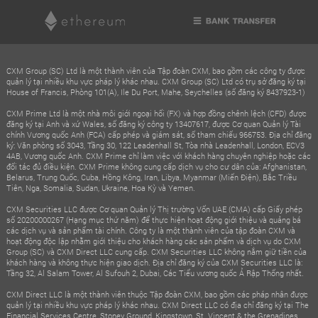
CXM Group (SC) Ltd là một thành viên của Tập đoàn CXM, bao gồm các công ty được
quản lý tại nhiều khu vực pháp lý khác nhau. CXM Group (SC) Ltd có trụ sở đăng ký tại
House of Francis, Phòng 101(A), Ile Du Port, Mahe, Seychelles (số đăng ký 8437923-1)
CXM Prime Ltd là một nhà môi giới ngoại hối (FX) và hợp đồng chênh lệch (CFD) được
đăng ký tại Anh và xứ Wales, số đăng ký công ty 13407617, được Cơ quan Quản lý Tài
chính Vương quốc Anh (FCA) cấp phép và giám sát, số tham chiếu 966753. Địa chỉ đăng
ký: Văn phòng số 3043, Tầng 30, 122 Leadenhall St, Tòa nhà Leadenhall, London, ECV3
4AB, Vương quốc Anh. CXM Prime chỉ làm việc với khách hàng chuyên nghiệp hoặc các
đối tác đủ điều kiện. CXM Prime không cung cấp dịch vụ cho cư dân của: Afghanistan,
Belarus, Trung Quốc, Cuba, Hồng Kông, Iran, Libya, Myanmar (Miến Điện), Bắc Triều
Tiên, Nga, Somalia, Sudan, Ukraine, Hoa Kỳ và Yemen.
CXM Securities LLC được Cơ quan Quản lý Thị trường Vốn UAE (CMA) cấp Giấy phép
số 20200000267 (Hạng mục thứ năm) để thực hiện hoạt động giới thiệu và quảng bá
các dịch vụ và sản phẩm tài chính. Công ty là một thành viên của tập đoàn CXM và
hoạt động độc lập nhằm giới thiệu cho khách hàng các sản phẩm và dịch vụ do CXM
Group (SC) và CXM Direct LLC cung cấp. CXM Securities LLC không nắm giữ tiền của
khách hàng và không thực hiện giao dịch. Địa chỉ đăng ký của CXM Securities LLC là:
Tầng 32, Al Salam Tower, Al Sufouh 2, Dubai, Các Tiểu vương quốc Ả Rập Thống nhất.
CXM Direct LLC là một thành viên thuộc Tập đoàn CXM, bao gồm các pháp nhân được
quản lý tại nhiều khu vực pháp lý khác nhau. CXM Direct LLC có địa chỉ đăng ký tại The
Financial Services Centre, Stoney Ground, Kingstown, St. Vincent & the Grenadines,