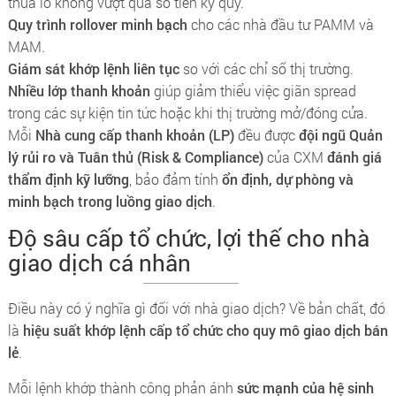
thua lỗ không vượt quá số tiền ký quỹ.
Quy trình rollover minh bạch
cho các nhà đầu tư PAMM và
MAM.
Giám sát khớp lệnh liên tục
so với các chỉ số thị trường.
Nhiều lớp thanh khoản
giúp giảm thiểu việc giãn spread
trong các sự kiện tin tức hoặc khi thị trường mở/đóng cửa.
Mỗi
Nhà cung cấp thanh khoản (LP)
đều được
đội ngũ Quản
lý rủi ro và Tuân thủ (Risk & Compliance)
của CXM
đánh giá
thẩm định kỹ lưỡng
, bảo đảm tính
ổn định, dự phòng và
minh bạch trong luồng giao dịch
.
Độ sâu cấp tổ chức, lợi thế cho nhà
giao dịch cá nhân
Điều này có ý nghĩa gì đối với nhà giao dịch? Về bản chất, đó
là
hiệu suất khớp lệnh cấp tổ chức cho quy mô giao dịch bán
lẻ
.
Mỗi lệnh khớp thành công phản ánh
sức mạnh của hệ sinh