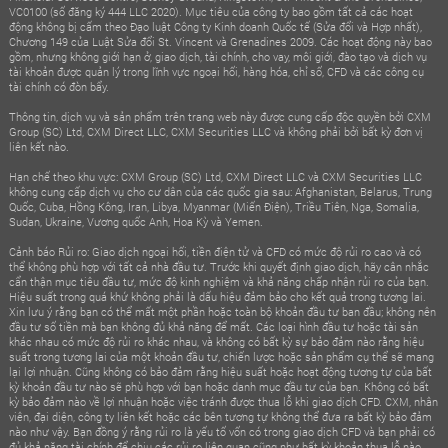
VC0100 (số đăng ký 444 LLC 2020). Mục tiêu của công ty bao gồm tất cả các hoạt
động không bị cấm theo Đạo luật Công ty Kinh doanh Quốc tế (Sửa đổi và Hợp nhất),
Chương 149 của Luật Sửa đổi St. Vincent và Grenadines 2009. Các hoạt động này bao
gồm, nhưng không giới hạn ở, giao dịch, tài chính, cho vay, môi giới, đào tạo và dịch vụ
tài khoản được quản lý trong lĩnh vực ngoại hối, hàng hóa, chỉ số, CFD và các công cụ
tài chính có đòn bẩy.
Thông tin, dịch vụ và sản phẩm trên trang web này được cung cấp độc quyền bởi CXM
Group (SC) Ltd, CXM Direct LLC, CXM Securities LLC và không phải bởi bất kỳ đơn vị
liên kết nào.
Hạn chế theo khu vực: CXM Group (SC) Ltd, CXM Direct LLC và CXM Securities LLC
không cung cấp dịch vụ cho cư dân của các quốc gia sau: Afghanistan, Belarus, Trung
Quốc, Cuba, Hồng Kông, Iran, Libya, Myanmar (Miến Điện), Triều Tiên, Nga, Somalia,
Sudan, Ukraine, Vương quốc Anh, Hoa Kỳ và Yemen.
Cảnh báo Rủi ro: Giao dịch ngoại hối, tiền điện tử và CFD có mức độ rủi ro cao và có
thể không phù hợp với tất cả nhà đầu tư. Trước khi quyết định giao dịch, hãy cân nhắc
cẩn thận mục tiêu đầu tư, mức độ kinh nghiệm và khả năng chấp nhận rủi ro của bạn.
Hiệu suất trong quá khứ không phải là dấu hiệu đảm bảo cho kết quả trong tương lai.
Xin lưu ý rằng bạn có thể mất một phần hoặc toàn bộ khoản đầu tư ban đầu; không nên
đầu tư số tiền mà bạn không đủ khả năng để mất. Các loại hình đầu tư hoặc tài sản
khác nhau có mức độ rủi ro khác nhau, và không có bất kỳ sự bảo đảm nào rằng hiệu
suất trong tương lai của một khoản đầu tư, chiến lược hoặc sản phẩm cụ thể sẽ mang
lại lợi nhuận. Cũng không có bảo đảm rằng hiệu suất hoặc hoạt động tương tự của bất
kỳ khoản đầu tư nào sẽ phù hợp với bạn hoặc danh mục đầu tư của bạn. Không có bất
kỳ bảo đảm nào về lợi nhuận hoặc việc tránh được thua lỗ khi giao dịch CFD. CXM, nhân
viên, đại diện, công ty liên kết hoặc các bên tương tự không thể đưa ra bất kỳ bảo đảm
nào như vậy. Bạn đồng ý rằng rủi ro là yếu tố vốn có trong giao dịch CFD và bạn phải có
đủ khả năng tài chính để chịu các rủi ro liên quan cũng như bất kỳ khoản thua lỗ nào