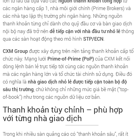
lớn từ lâu đã dựa vào các
nguồn thanh khoản tổng hợp
từ
các ngân hàng cấp 1, nhà môi giới chính (Prime Brokers) và
các nhà tạo lập thị trường phi ngân hàng. Những nguồn
thanh khoản từng chỉ dành cho quỹ đầu cơ và bàn giao dịch
nội bộ nay đã trở nên
dễ tiếp cận với nhà đầu tư nhỏ lẻ
thông
qua các sàn hoạt động theo mô hình
STP/ECN
.
CXM Group
được xây dựng trên nền tảng thanh khoản cấp tổ
chức này. Mạng lưới
Prime-of-Prime (PoP)
của CXM kết nối
dòng lệnh bán lẻ trực tiếp tới cùng các nguồn thanh khoản
mà các ngân hàng lớn và tổ chức tài chính sử dụng. Điều đó
có nghĩa là
nhà giao dịch nhỏ lẻ được tiếp cận toàn bộ độ
sâu thị trường
, chứ không chỉ những mức giá bề mặt (“top-
of-book”) như trong các nguồn dữ liệu cơ bản.
Thanh khoản tùy chỉnh – phù hợp
với từng nhà giao dịch
Trong khi nhiều sàn quảng cáo có “thanh khoản sâu”, rất ít