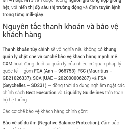
hệt
, với
hiển thị độ sâu thị trường động
và
định tuyến lệnh
trong từng mili-giây
.
Nguyên tắc thanh khoản và bảo vệ
khách hàng
Thanh khoản tùy chỉnh
sẽ vô nghĩa nếu không có
khung
quản lý chặt chẽ và cơ chế bảo vệ khách hàng mạnh mẽ
.
CXM
hoạt động dưới sự quản lý của nhiều cơ quan pháp lý
quốc tế — gồm
FCA (Anh – 966753)
,
FSC (Mauritius –
GB21026337)
,
SCA (UAE – 202000006287)
và
FSA
(Seychelles – SD231)
— đồng thời áp dụng nghiêm ngặt các
chính sách
Best Execution
và
Liquidity Guidelines
trên toàn
bộ hệ thống.
Các cơ chế bảo vệ khách hàng chính gồm:
Bảo vệ số dư âm (Negative Balance Protection)
: đảm bảo