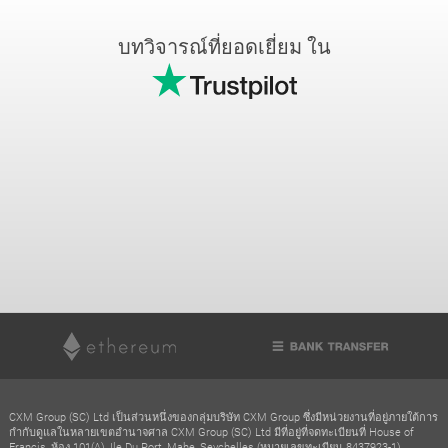
บทวิจารณ์ที่ยอดเยี่ยม ใน
CXM Group (SC) Ltd เป็นส่วนหนึ่งของกลุ่มบริษัท CXM Group ซึ่งมีหน่วยงานที่อยู่ภายใต้การ
กำกับดูแลในหลายเขตอำนาจศาล CXM Group (SC) Ltd มีที่อยู่ที่จดทะเบียนที่ House of
Francis, ห้อง 101(A), Ile Du Port, Mahe, Seychelles (หมายเลขทะเบียน 8437923-1)