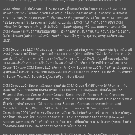
CXM Prime Ltd เป็นโบรกเกอร์ FX และ CFD ที่จดทะเบียนในอังกฤษและเวลส์ หมายเลข
บริษัท 13407617 ได้รับอนุญาตและกำกับดูแลโดยหน่วยงานกำกับดูแลทางการเงินแห่งสห
ราชอาณาจักร (FCA) หมายเลขอ้างอิง 966753 ที่อยู่จดทะเบียน: Office No. 3043, Level 30,
122 Leadenhall St, Leadenhall Building, London, ECV3 4AB, สหราชอาณาจักร CXM
Prime ให้บริการเฉพาะกับลูกค้าที่เป็นมืออาชีพหรือคู่สัญญาที่มีคุณสมบัติเหมาะสมเท่านั้น
CXM Prime ไม่ให้บริการแก่ผู้อยู่อาศัยใน: อัฟกานิสถาน, เบลารุส, จีน, คิวบา, ฮ่องกง, อิหร่าน,
ลิเบีย, เมียนมา (พม่า), เกาหลีเหนือ, รัสเซีย, โซมาเลีย, ซูดาน, ยูเครน, สหรัฐอเมริกา และ
เยเมน
CXM Securities LLC ได้รับใบอนุญาตจากหน่วยงานกำกับดูแลตลาดทุนแห่งสหรัฐอาหรับเอมิ
เรตส์ (CMA) ภายใต้ใบอนุญาตเลขที่ 20200000267 (ประเภทที่ห้า) ให้ดำเนินกิจกรรมแนะนำ
และส่งเสริมบริการทางการเงินและผลิตภัณฑ์ทางการเงิน บริษัทเป็นส่วนหนึ่งของกลุ่มบริษัท
CXM และดำเนินงานอย่างเป็นอิสระเพื่อแนะนำผลิตภัณฑ์และบริการที่นำเสนอโดย CXM
Group (SC) และ CXM Direct LLC ให้แก่ลูกค้า CXM Securities LLC ไม่เก็บรักษาเงินทุนของ
ลูกค้าและไม่ดำเนินการซื้อขาย ที่อยู่จดทะเบียนของ CXM Securities LLC คือ ชั้น 32 อาคาร
Al Salam Tower, Al Sufouh 2, ดูไบ, สหรัฐอาหรับเอมิเรตส์
CXM Direct LLC เป็นส่วนหนึ่งของกลุ่มบริษัท CXM Group ซึ่งมีนิติบุคคลที่ได้รับการกำกับ
ดูแลภายใต้หลายเขตอำนาจศาล บริษัท CXM Direct LLC มีที่อยู่จดทะเบียนตั้งอยู่ที่ The
Financial Services Centre, Stoney Ground, Kingstown, St. Vincent & the Grenadines,
VC0100 (เลขทะเบียนบริษัท 444 LLC 2020) วัตถุประสงค์ของบริษัทครอบคลุมกิจกรรมทั้งหมด
ที่ไม่ขัดต่อข้อกำหนดภายใต้ International Business Companies (Amendment and
Consolidation) Act, Chapter 149 of the Revised Laws of St. Vincent and the
Grenadines 2009 โดยกิจกรรมดังกล่าวรวมถึง แต่ไม่จำกัดเพียง การซื้อขาย การจัดหาเงินทุน
การให้สินเชื่อ การเป็นนายหน้า การฝึกอบรม และบริการบริหารจัดการบัญชี (Managed
Account Services) ที่เกี่ยวข้องกับตลาด อัตราแลกเปลี่ยนเงินตราต่างประเทศ (Forex) สินค้า
โภคภัณฑ์ ดัชนี CFDs และตราสารทางการเงินที่ใช้เลเวอเรจ