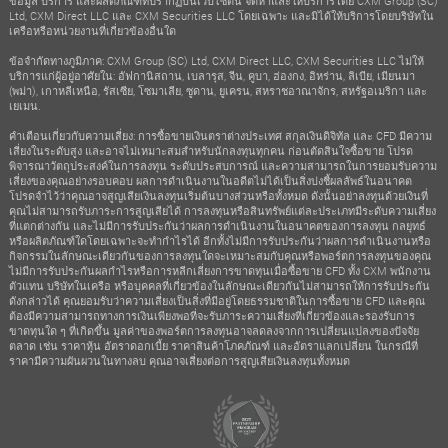
ข้อมูล บริการ และผลิตภัณฑ์ที่ปรากฏบนเว็บไซต์นี้ จัดหาและให้บริการโดย CXM Group (SC)
Ltd, CXM Direct LLC และ CXM Securities LLC โดยเฉพาะ และมิได้ให้บริการโดยบริษัทใน
เครือหรือหน่วยงานที่เกี่ยวข้องอื่นใด
ข้อจำกัดทางภูมิภาค: CXM Group (SC) Ltd, CXM Direct LLC, CXM Securities LLC ไม่ให้
บริการแก่ผู้อยู่อาศัยใน: อัฟกานิสถาน, เบลารุส, จีน, คูบา, ฮ่องกง, อิหร่าน, ลิเบีย, เมียนมา
(พม่า), เกาหลีเหนือ, รัสเซีย, โซมาเลีย, ซูดาน, ยูเครน, สหราชอาณาจักร, สหรัฐอเมริกา และ
เยเมน.
คำเตือนเกี่ยวกับความเสี่ยง: การซื้อขายเงินตราต่างประเทศ สกุลเงินดิจิทัล และ CFD มีความ
เสี่ยงในระดับสูง และอาจไม่เหมาะสมสำหรับนักลงทุนทุกคน ก่อนตัดสินใจซื้อขาย โปรด
พิจารณาวัตถุประสงค์ในการลงทุน ระดับประสบการณ์ และความสามารถในการยอมรับความ
เสี่ยงของคุณอย่างรอบคอบ ผลการดำเนินงานในอดีตไม่ได้เป็นสิ่งบ่งชี้ผลลัพธ์ในอนาคต
โปรดจำไว้ว่าคุณอาจสูญเสียเงินลงทุนเริ่มต้นบางส่วนหรือทั้งหมด ดังนั้นอย่าลงทุนด้วยเงินที่
คุณไม่สามารถรับภาระการสูญเสียได้ การลงทุนหรือสินทรัพย์แต่ละประเภทมีระดับความเสี่ยง
ที่แตกต่างกัน และไม่มีการรับประกันว่าผลการดำเนินงานในอนาคตของการลงทุน กลยุทธ์
หรือผลิตภัณฑ์ใดโดยเฉพาะจะทำกำไรได้ อีกทั้งไม่มีการรับประกันว่าผลการดำเนินงานหรือ
กิจกรรมในลักษณะเดียวกันของการลงทุนใดจะเหมาะสมกับคุณหรือพอร์ตการลงทุนของคุณ
ไม่มีการรับประกันผลกำไรหรือการหลีกเลี่ยงการขาดทุนเมื่อซื้อขาย CFD ทั้ง CXM พนักงาน
ตัวแทน บริษัทในเครือ หรือบุคคลที่เกี่ยวข้องในลักษณะเดียวกันไม่สามารถให้การรับประกัน
ดังกล่าวได้ คุณยอมรับว่าความเสี่ยงเป็นสิ่งที่มีอยู่โดยธรรมชาติในการซื้อขาย CFD และคุณ
ต้องมีความสามารถทางการเงินเพียงพอที่จะรับภาระความเสี่ยงที่เกี่ยวข้องและรองรับการ
ขาดทุนใด ๆ ที่เกิดขึ้น มูลค่าของพอร์ตการลงทุนอาจลดลงจากการเปลี่ยนแปลงของปัจจัย
ตลาด เช่น ราคาหุ้น อัตราดอกเบี้ย ราคาสินค้าโภคภัณฑ์ และอัตราแลกเปลี่ยน ในกรณีที่
ราคามีความผันผวนในทางลบ คุณอาจเสี่ยงต่อการสูญเสียเงินลงทุนทั้งหมด