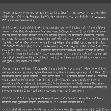
सीएक्सएम डायरेक्ट एलएलसी सीएक्सएम ग्रुप ऑफ कंपनीज का हिस्सा है। CXM Direct LLC का द फाइनेंशियल
सर्विसेज सेंटर, स्टोनी ग्राउंड, किंग्सटाउन, सेंट विंसेंट एंड द ग्रेनाडाइन्स, VC0100 "कंपनी नंबर 444LLC2020
IBC" में इसका व्यावसायिक पता है।
कंपनी के उद्देश्यों में वे सभी गतिविधियाँ शामिल हैं जो अंतर्राष्ट्रीय व्यापार कंपनियों (संशोधन और समेकन) अधिनियम,
अध्याय 149, सेंट विंसेंट और ग्रेनाडाइन्स के संशोधित कानून, 2009 द्वारा निषिद्ध नहीं हैं। इन गतिविधियों में, लेकिन
इन्हीं तक सीमित नहीं, व्यापार, वित्तपोषण, उधार देना, ब्रोकरेज, प्रशिक्षण, और विदेशी मुद्रा, कमोडिटीज, सूचकांकों,
CFDs और लीवरेज्ड वित्तीय साधनों में प्रबंधित खाता सेवाएँ शामिल हैं। CXM Securities LLC को वित्तीय सेवाओं
और वित्तीय उत्पादों का परिचय एवं प्रचार करने के लिए यूएई कैपिटल मार्केट अथॉरिटी (CMA) द्वारा लाइसेंस संख्या
20200000267 (पाँचवीं श्रेणी) के अंतर्गत लाइसेंस प्राप्त है। यह CXM समूह की कंपनियों का हिस्सा है और CXM
Group (SC) तथा CXM Direct LLC द्वारा प्रदान किए जाने वाले उत्पादों और सेवाओं से ग्राहकों को परिचित
कराने के लिए स्वतंत्र रूप से कार्य करती है। CXM Securities LLC ग्राहकों की धनराशि अपने पास नहीं रखती
और न ही ट्रेड निष्पादित करती है। CXM Securities LLC का पंजीकृत पता है: 32वीं मंज़िल, अल सलाम टावर,
अल सुफौह 2, दुबई, संयुक्त अरब अमीरात।
सीएक्सएम प्राइम अल्केमी प्राइम लिमिटेड (इंग्लैंड और वेल्स कंपनी नंबर ०८६९८९७४ में पंजीकृत एक कंपनी है, जो
फर्म संदर्भ संख्या ६१२२३३ के तहत यूके के वित्तीय आचरण प्राधिकरण (एफसीए) द्वारा अधिकृत और विनियमित है) का
एक व्यापारिक नाम है। यूके के कार्यालय 13 लेडेन स्ट्रीट, लंदन E1 7LE यूनाइटेड किंगडम में स्थित हैं। सीएक्सएम
प्राइम 2 असंबंधित कंपनियों, अल्केमी प्राइम लिमिटेड, एफसीए पंजीकरण 612233 और सीएक्सएम डायरेक्ट
एलएलसी, सेंट विंसेंट के पंजीकरण 444एलएलसी2020 के बीच संयुक्त उद्यम को परिभाषित करने के लिए इस्तेमाल
किया जाने वाला नाम है, जिसमें सीएक्सएम डायरेक्ट एलएलसी मुख्य रूप से उन पेशेवर ग्राहकों के लिए अल्केमी प्राइम
लिमिटेड के परिचयकर्ता के रूप में कार्य करता है एक एफसीए पंजीकृत फर्म के साथ व्यापार।
CXM Group (SC) Ltd. एक एफएक्स और सीएफडी ब्रोकर है जो सेशेल्स वित्तीय सेवा प्राधिकरण (FSA) द्वारा
विनियमित विदेशी मुद्रा डीलर लाइसेंस (लाइसेंस नंबर SD 231) के तहत संचालित होता है।
CXM Global मॉरीशस गणराज्य के वित्तीय सेवा आयोग के अंतर्गत निवेश डीलर लाइसेंस संख्या GB21026337 द्वारा