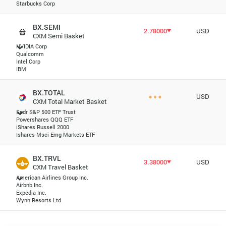
Starbucks Corp
BX.SEMI
2.78000
USD
CXM Semi Basket
NVIDIA Corp
Qualcomm
Intel Corp
IBM
BX.TOTAL
USD
CXM Total Market Basket
Spdr S&P 500 ETF Trust
Powershares QQQ ETF
iShares Russell 2000
Ishares Msci Emg Markets ETF
BX.TRVL
3.38000
USD
CXM Travel Basket
American Airlines Group Inc.
Airbnb Inc.
Expedia Inc.
Wynn Resorts Ltd