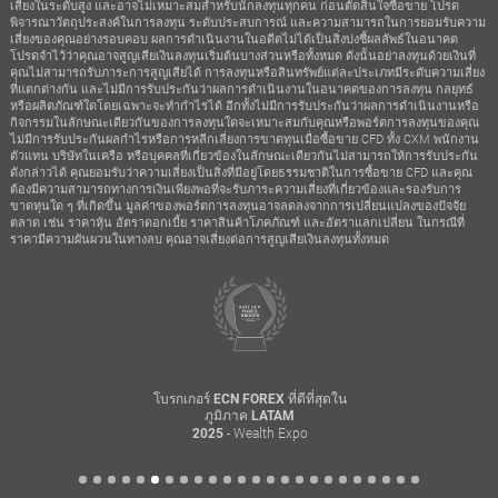
เสี่ยงในระดับสูง และอาจไม่เหมาะสมสำหรับนักลงทุนทุกคน ก่อนตัดสินใจซื้อขาย โปรด
พิจารณาวัตถุประสงค์ในการลงทุน ระดับประสบการณ์ และความสามารถในการยอมรับความ
เสี่ยงของคุณอย่างรอบคอบ ผลการดำเนินงานในอดีตไม่ได้เป็นสิ่งบ่งชี้ผลลัพธ์ในอนาคต
โปรดจำไว้ว่าคุณอาจสูญเสียเงินลงทุนเริ่มต้นบางส่วนหรือทั้งหมด ดังนั้นอย่าลงทุนด้วยเงินที่
คุณไม่สามารถรับภาระการสูญเสียได้ การลงทุนหรือสินทรัพย์แต่ละประเภทมีระดับความเสี่ยง
ที่แตกต่างกัน และไม่มีการรับประกันว่าผลการดำเนินงานในอนาคตของการลงทุน กลยุทธ์
หรือผลิตภัณฑ์ใดโดยเฉพาะจะทำกำไรได้ อีกทั้งไม่มีการรับประกันว่าผลการดำเนินงานหรือ
กิจกรรมในลักษณะเดียวกันของการลงทุนใดจะเหมาะสมกับคุณหรือพอร์ตการลงทุนของคุณ
ไม่มีการรับประกันผลกำไรหรือการหลีกเลี่ยงการขาดทุนเมื่อซื้อขาย CFD ทั้ง CXM พนักงาน
ตัวแทน บริษัทในเครือ หรือบุคคลที่เกี่ยวข้องในลักษณะเดียวกันไม่สามารถให้การรับประกัน
ดังกล่าวได้ คุณยอมรับว่าความเสี่ยงเป็นสิ่งที่มีอยู่โดยธรรมชาติในการซื้อขาย CFD และคุณ
ต้องมีความสามารถทางการเงินเพียงพอที่จะรับภาระความเสี่ยงที่เกี่ยวข้องและรองรับการ
ขาดทุนใด ๆ ที่เกิดขึ้น มูลค่าของพอร์ตการลงทุนอาจลดลงจากการเปลี่ยนแปลงของปัจจัย
ตลาด เช่น ราคาหุ้น อัตราดอกเบี้ย ราคาสินค้าโภคภัณฑ์ และอัตราแลกเปลี่ยน ในกรณีที่
ราคามีความผันผวนในทางลบ คุณอาจเสี่ยงต่อการสูญเสียเงินลงทุนทั้งหมด
โบรกเกอร์ ECN FOREX ที่ดีที่สุดใน
ภูมิภาค LATAM
- Wealth Expo
2025