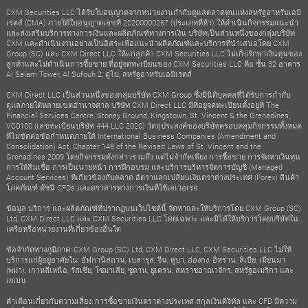
CXM Securities LLC ได้รับใบอนุญาตจากหน่วยงานกำกับดูแลตลาดทุนแห่งสหรัฐอาหรับเอมิ
เรตส์ (CMA) ภายใต้ใบอนุญาตเลขที่ 20200000267 (ประเภทที่ห้า) ให้ดำเนินกิจกรรมแนะนำ
และส่งเสริมบริการทางการเงินและผลิตภัณฑ์ทางการเงิน บริษัทเป็นส่วนหนึ่งของกลุ่มบริษัท
CXM และดำเนินงานอย่างเป็นอิสระเพื่อแนะนำผลิตภัณฑ์และบริการที่นำเสนอโดย CXM
Group (SC) และ CXM Direct LLC ให้แก่ลูกค้า CXM Securities LLC ไม่เก็บรักษาเงินทุนของ
ลูกค้าและไม่ดำเนินการซื้อขาย ที่อยู่จดทะเบียนของ CXM Securities LLC คือ ชั้น 32 อาคาร
Al Salam Tower, Al Sufouh 2, ดูไบ, สหรัฐอาหรับเอมิเรตส์
CXM Direct LLC เป็นส่วนหนึ่งของกลุ่มบริษัท CXM Group ซึ่งมีนิติบุคคลที่ได้รับการกำกับ
ดูแลภายใต้หลายเขตอำนาจศาล บริษัท CXM Direct LLC มีที่อยู่จดทะเบียนตั้งอยู่ที่ The
Financial Services Centre, Stoney Ground, Kingstown, St. Vincent & the Grenadines,
VC0100 (เลขทะเบียนบริษัท 444 LLC 2020) วัตถุประสงค์ของบริษัทครอบคลุมกิจกรรมทั้งหมด
ที่ไม่ขัดต่อข้อกำหนดภายใต้ International Business Companies (Amendment and
Consolidation) Act, Chapter 149 of the Revised Laws of St. Vincent and the
Grenadines 2009 โดยกิจกรรมดังกล่าวรวมถึง แต่ไม่จำกัดเพียง การซื้อขาย การจัดหาเงินทุน
การให้สินเชื่อ การเป็นนายหน้า การฝึกอบรม และบริการบริหารจัดการบัญชี (Managed
Account Services) ที่เกี่ยวข้องกับตลาด อัตราแลกเปลี่ยนเงินตราต่างประเทศ (Forex) สินค้า
โภคภัณฑ์ ดัชนี CFDs และตราสารทางการเงินที่ใช้เลเวอเรจ
ข้อมูล บริการ และผลิตภัณฑ์ที่ปรากฏบนเว็บไซต์นี้ จัดหาและให้บริการโดย CXM Group (SC)
Ltd, CXM Direct LLC และ CXM Securities LLC โดยเฉพาะ และมิได้ให้บริการโดยบริษัทใน
เครือหรือหน่วยงานที่เกี่ยวข้องอื่นใด
ข้อจำกัดทางภูมิภาค: CXM Group (SC) Ltd, CXM Direct LLC, CXM Securities LLC ไม่ให้
บริการแก่ผู้อยู่อาศัยใน: อัฟกานิสถาน, เบลารุส, จีน, คูบา, ฮ่องกง, อิหร่าน, ลิเบีย, เมียนมา
(พม่า), เกาหลีเหนือ, รัสเซีย, โซมาเลีย, ซูดาน, ยูเครน, สหราชอาณาจักร, สหรัฐอเมริกา และ
เยเมน.
คำเตือนเกี่ยวกับความเสี่ยง: การซื้อขายเงินตราต่างประเทศ สกุลเงินดิจิทัล และ CFD มีความ