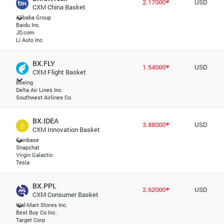
2.17000
USD
CXM China Basket
Alibaba Group
Baidu Inc.
JD.com
Li Auto Inc.
BX.FLY
1.54000
USD
CXM Flight Basket
Boeing
Delta Air Lines Inc.
Southwest Airlines Co
BX.IDEA
3.88000
USD
CXM Innovation Basket
Coinbase
Snapchat
Virgin Galactic
Tesla
BX.PPL
2.62000
USD
CXM Consumer Basket
Wal-Mart Stores Inc.
Best Buy Co Inc.
Target Corp