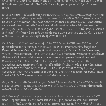
CXM Prime ไม่ให้บริการแก่ผู้อยู่อาศัยใน: อัฟกานิสถาน, เบลารุส, จีน, คิวบา, ฮ่องกง, อิหร่าน,
ลิเบีย, เมียนมา (พม่า), เกาหลีเหนือ, รัสเซีย, โซมาเลีย, ซูดาน, ยูเครน, สหรัฐอเมริกา และ
เยเมน
CXM Securities LLC ได้รับใบอนุญาตจากหน่วยงานกำกับดูแลตลาดทุนแห่งสหรัฐอาหรับเอมิ
เรตส์ (CMA) ภายใต้ใบอนุญาตเลขที่ 20200000267 (ประเภทที่ห้า) ให้ดำเนินกิจกรรมแนะนำ
และส่งเสริมบริการทางการเงินและผลิตภัณฑ์ทางการเงิน บริษัทเป็นส่วนหนึ่งของกลุ่มบริษัท
CXM และดำเนินงานอย่างเป็นอิสระเพื่อแนะนำผลิตภัณฑ์และบริการที่นำเสนอโดย CXM
Group (SC) และ CXM Direct LLC ให้แก่ลูกค้า CXM Securities LLC ไม่เก็บรักษาเงินทุนของ
ลูกค้าและไม่ดำเนินการซื้อขาย ที่อยู่จดทะเบียนของ CXM Securities LLC คือ ชั้น 32 อาคาร
Al Salam Tower, Al Sufouh 2, ดูไบ, สหรัฐอาหรับเอมิเรตส์
CXM Direct LLC เป็นส่วนหนึ่งของกลุ่มบริษัท CXM Group ซึ่งมีนิติบุคคลที่ได้รับการกำกับ
ดูแลภายใต้หลายเขตอำนาจศาล บริษัท CXM Direct LLC มีที่อยู่จดทะเบียนตั้งอยู่ที่ The
Financial Services Centre, Stoney Ground, Kingstown, St. Vincent & the Grenadines,
VC0100 (เลขทะเบียนบริษัท 444 LLC 2020) วัตถุประสงค์ของบริษัทครอบคลุมกิจกรรมทั้งหมด
ที่ไม่ขัดต่อข้อกำหนดภายใต้ International Business Companies (Amendment and
Consolidation) Act, Chapter 149 of the Revised Laws of St. Vincent and the
Grenadines 2009 โดยกิจกรรมดังกล่าวรวมถึง แต่ไม่จำกัดเพียง การซื้อขาย การจัดหาเงินทุน
การให้สินเชื่อ การเป็นนายหน้า การฝึกอบรม และบริการบริหารจัดการบัญชี (Managed
Account Services) ที่เกี่ยวข้องกับตลาด อัตราแลกเปลี่ยนเงินตราต่างประเทศ (Forex) สินค้า
โภคภัณฑ์ ดัชนี CFDs และตราสารทางการเงินที่ใช้เลเวอเรจ
ข้อมูล บริการ และผลิตภัณฑ์ที่ปรากฏบนเว็บไซต์นี้ จัดหาและให้บริการโดย CXM Group (SC)
Ltd, CXM Direct LLC และ CXM Securities LLC โดยเฉพาะ และมิได้ให้บริการโดยบริษัทใน
เครือหรือหน่วยงานที่เกี่ยวข้องอื่นใด
ข้อจำกัดทางภูมิภาค: CXM Group (SC) Ltd, CXM Direct LLC, CXM Securities LLC ไม่ให้
บริการแก่ผู้อยู่อาศัยใน: อัฟกานิสถาน, เบลารุส, จีน, คูบา, ฮ่องกง, อิหร่าน, ลิเบีย, เมียนมา
(พม่า), เกาหลีเหนือ, รัสเซีย, โซมาเลีย, ซูดาน, ยูเครน, สหราชอาณาจักร, สหรัฐอเมริกา และ