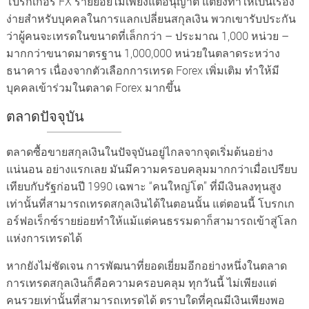
โบรกเกอร์ FX รายย่อยไม่เพียงแต่อนุญาต แต่ยังทำให้เป็นเรื่อง
ง่ายสำหรับบุคคลในการแลกเปลี่ยนสกุลเงิน พวกเขารับประกัน
ว่าผู้คนจะเทรดในขนาดที่เล็กกว่า – ประมาณ 1,000 หน่วย –
มากกว่าขนาดมาตรฐาน 1,000,000 หน่วยในตลาดระหว่าง
ธนาคาร เนื่องจากตัวเลือกการเทรด Forex เพิ่มเติม ทำให้มี
บุคคลเข้าร่วมในตลาด Forex มากขึ้น
ตลาดปัจจุบัน
ตลาดซื้อขายสกุลเงินในปัจจุบันอยู่ไกลจากจุดเริ่มต้นอย่าง
แน่นอน อย่างแรกเลย มันมีความครอบคลุมมากกว่าเมื่อเปรียบ
เทียบกับรัฐก่อนปี 1990 เฉพาะ “คนใหญ่โต” ที่มีเงินลงทุนสูง
เท่านั้นที่สามารถเทรดสกุลเงินได้ในตอนนั้น แต่ตอนนี้ โบรกเก
อร์ฟอเร็กซ์รายย่อยทำให้แม้แต่คนธรรมดาก็สามารถเข้าสู่โลก
แห่งการเทรดได้
หากยังไม่ชัดเจน การพัฒนาที่ยอดเยี่ยมอีกอย่างหนึ่งในตลาด
การเทรดสกุลเงินก็คือความครอบคลุม ทุกวันนี้ ไม่เพียงแต่
คนรวยเท่านั้นที่สามารถเทรดได้ ตราบใดที่คุณมีเงินเพียงพอ