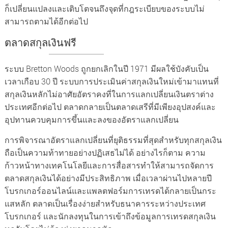
ก็เปลี่ยนแปลงและเติบโตจนถึงจุดที่กฎระเบียบของระบบไม่
สามารถตามได้อีกต่อไป
ตลาดสกุลเงินฟรี
ระบบ Bretton Woods ถูกยกเลิกในปี 1971 มีผลใช้บังคับเป็น
เวลาเกือบ 30 ปี ระบบการประเมินค่าสกุลเงินใหม่เข้ามาแทนที่
สกุลเงินหลักไม่อาศัยอัตราคงที่ในการแลกเปลี่ยนเงินตราต่าง
ประเทศอีกต่อไป ตลาดกลายเป็นตลาดเสรีที่มีเพียงอุปสงค์และ
อุปทานควบคุมการขึ้นและลงของอัตราแลกเปลี่ยน
การพิจารณาอัตราแลกเปลี่ยนที่ยุติธรรมที่สุดสำหรับทุกสกุลเงิน
ถือเป็นความท้าทายอย่างปฏิเสธไม่ได้ อย่างไรก็ตาม ความ
ก้าวหน้าทางเทคโนโลยีและการสื่อสารทำให้สามารถจัดการ
ตลาดสกุลเงินได้อย่างมีประสิทธิภาพ เมื่อเวลาผ่านไปหลายปี
โบรกเกอร์ออนไลน์และแพลตฟอร์มการเทรดได้กลายเป็นกระ
แสหลัก ตลาดเป็นเรื่องง่ายสำหรับธนาคารระหว่างประเทศ
โบรกเกอร์ และนักลงทุนในการเข้าถึงข้อมูลการเทรดสกุลเงิน