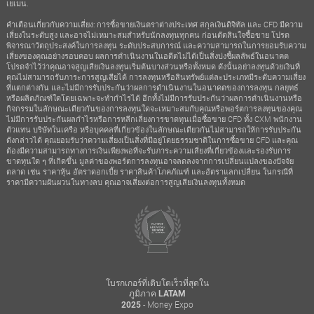
เยเมน.
คำเตือนเกี่ยวกับความเสี่ยง: การซื้อขายเงินตราต่างประเทศ สกุลเงินดิจิทัล และ CFD มีความ
เสี่ยงในระดับสูง และอาจไม่เหมาะสมสำหรับนักลงทุนทุกคน ก่อนตัดสินใจซื้อขาย โปรด
พิจารณาวัตถุประสงค์ในการลงทุน ระดับประสบการณ์ และความสามารถในการยอมรับความ
เสี่ยงของคุณอย่างรอบคอบ ผลการดำเนินงานในอดีตไม่ได้เป็นสิ่งบ่งชี้ผลลัพธ์ในอนาคต
โปรดจำไว้ว่าคุณอาจสูญเสียเงินลงทุนเริ่มต้นบางส่วนหรือทั้งหมด ดังนั้นอย่าลงทุนด้วยเงินที่
คุณไม่สามารถรับภาระการสูญเสียได้ การลงทุนหรือสินทรัพย์แต่ละประเภทมีระดับความเสี่ยง
ที่แตกต่างกัน และไม่มีการรับประกันว่าผลการดำเนินงานในอนาคตของการลงทุน กลยุทธ์
หรือผลิตภัณฑ์ใดโดยเฉพาะจะทำกำไรได้ อีกทั้งไม่มีการรับประกันว่าผลการดำเนินงานหรือ
กิจกรรมในลักษณะเดียวกันของการลงทุนใดจะเหมาะสมกับคุณหรือพอร์ตการลงทุนของคุณ
ไม่มีการรับประกันผลกำไรหรือการหลีกเลี่ยงการขาดทุนเมื่อซื้อขาย CFD ทั้ง CXM พนักงาน
ตัวแทน บริษัทในเครือ หรือบุคคลที่เกี่ยวข้องในลักษณะเดียวกันไม่สามารถให้การรับประกัน
ดังกล่าวได้ คุณยอมรับว่าความเสี่ยงเป็นสิ่งที่มีอยู่โดยธรรมชาติในการซื้อขาย CFD และคุณ
ต้องมีความสามารถทางการเงินเพียงพอที่จะรับภาระความเสี่ยงที่เกี่ยวข้องและรองรับการ
ขาดทุนใด ๆ ที่เกิดขึ้น มูลค่าของพอร์ตการลงทุนอาจลดลงจากการเปลี่ยนแปลงของปัจจัย
ตลาด เช่น ราคาหุ้น อัตราดอกเบี้ย ราคาสินค้าโภคภัณฑ์ และอัตราแลกเปลี่ยน ในกรณีที่
ราคามีความผันผวนในทางลบ คุณอาจเสี่ยงต่อการสูญเสียเงินลงทุนทั้งหมด
โบรกเกอร์ที่เติบโตเร็วที่สุดใน
ภูมิภาค LATAM
- Money Expo
2025