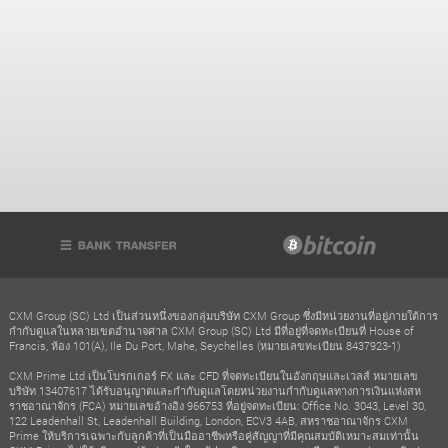
CXM Group (SC) Ltd เป็นส่วนหนึ่งของกลุ่มบริษัท CXM Group ซึ่งมีหน่วยงานที่อยู่ภายใต้การ
กำกับดูแลในหลายเขตอำนาจศาล CXM Group (SC) Ltd มีที่อยู่ที่จดทะเบียนที่ House of
Francis, ห้อง 101(A), Ile Du Port, Mahe, Seychelles (หมายเลขทะเบียน 8437923-1)
CXM Prime Ltd เป็นโบรกเกอร์ FX และ CFD ที่จดทะเบียนในอังกฤษและเวลส์ หมายเลข
บริษัท 13407617 ได้รับอนุญาตและกำกับดูแลโดยหน่วยงานกำกับดูแลทางการเงินแห่งสห
ราชอาณาจักร (FCA) หมายเลขอ้างอิง 966753 ที่อยู่จดทะเบียน: Office No. 3043, Level 30,
122 Leadenhall St, Leadenhall Building, London, ECV3 4AB, สหราชอาณาจักร CXM
Prime ให้บริการเฉพาะกับลูกค้าที่เป็นมืออาชีพหรือคู่สัญญาที่มีคุณสมบัติเหมาะสมเท่านั้น