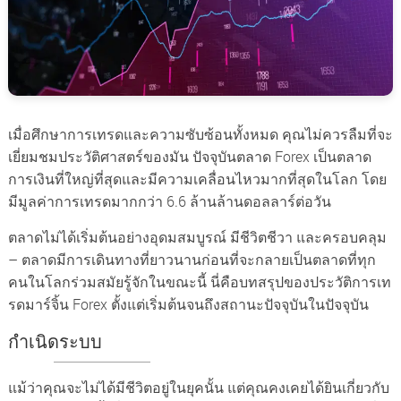
เมื่อศึกษาการเทรดและความซับซ้อนทั้งหมด คุณไม่ควรลืมที่จะ
เยี่ยมชมประวัติศาสตร์ของมัน ปัจจุบันตลาด Forex เป็นตลาด
การเงินที่ใหญ่ที่สุดและมีความเคลื่อนไหวมากที่สุดในโลก โดย
มีมูลค่าการเทรดมากกว่า 6.6 ล้านล้านดอลลาร์ต่อวัน
ตลาดไม่ได้เริ่มต้นอย่างอุดมสมบูรณ์ มีชีวิตชีวา และครอบคลุม
– ตลาดมีการเดินทางที่ยาวนานก่อนที่จะกลายเป็นตลาดที่ทุก
คนในโลกร่วมสมัยรู้จักในขณะนี้ นี่คือบทสรุปของประวัติการเท
รดมาร์จิ้น Forex ตั้งแต่เริ่มต้นจนถึงสถานะปัจจุบันในปัจจุบัน
กำเนิดระบบ
แม้ว่าคุณจะไม่ได้มีชีวิตอยู่ในยุคนั้น แต่คุณคงเคยได้ยินเกี่ยวกับ