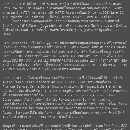
CXM Prime Ltd เป็นโบรกเกอร์ FX และ CFD ที่จดทะเบียนในอังกฤษและเวลส์ หมายเลข
บริษัท 13407617 ได้รับอนุญาตและกำกับดูแลโดยหน่วยงานกำกับดูแลทางการเงินแห่งสห
ราชอาณาจักร (FCA) หมายเลขอ้างอิง 966753 ที่อยู่จดทะเบียน: Office No. 3043, Level 30,
122 Leadenhall St, Leadenhall Building, London, ECV3 4AB, สหราชอาณาจักร CXM
Prime ให้บริการเฉพาะกับลูกค้าที่เป็นมืออาชีพหรือคู่สัญญาที่มีคุณสมบัติเหมาะสมเท่านั้น
CXM Prime ไม่ให้บริการแก่ผู้อยู่อาศัยใน: อัฟกานิสถาน, เบลารุส, จีน, คิวบา, ฮ่องกง, อิหร่าน,
ลิเบีย, เมียนมา (พม่า), เกาหลีเหนือ, รัสเซีย, โซมาเลีย, ซูดาน, ยูเครน, สหรัฐอเมริกา และ
เยเมน
CXM Securities LLC ได้รับใบอนุญาตจากหน่วยงานกำกับดูแลตลาดทุนแห่งสหรัฐอาหรับเอมิ
เรตส์ (CMA) ภายใต้ใบอนุญาตเลขที่ 20200000267 (ประเภทที่ห้า) ให้ดำเนินกิจกรรมแนะนำ
และส่งเสริมบริการทางการเงินและผลิตภัณฑ์ทางการเงิน บริษัทเป็นส่วนหนึ่งของกลุ่มบริษัท
CXM และดำเนินงานอย่างเป็นอิสระเพื่อแนะนำผลิตภัณฑ์และบริการที่นำเสนอโดย CXM
Group (SC) และ CXM Direct LLC ให้แก่ลูกค้า CXM Securities LLC ไม่เก็บรักษาเงินทุนของ
ลูกค้าและไม่ดำเนินการซื้อขาย ที่อยู่จดทะเบียนของ CXM Securities LLC คือ ชั้น 32 อาคาร
Al Salam Tower, Al Sufouh 2, ดูไบ, สหรัฐอาหรับเอมิเรตส์
CXM Direct LLC เป็นส่วนหนึ่งของกลุ่มบริษัท CXM Group ซึ่งมีนิติบุคคลที่ได้รับการกำกับ
ดูแลภายใต้หลายเขตอำนาจศาล บริษัท CXM Direct LLC มีที่อยู่จดทะเบียนตั้งอยู่ที่ The
Financial Services Centre, Stoney Ground, Kingstown, St. Vincent & the Grenadines,
VC0100 (เลขทะเบียนบริษัท 444 LLC 2020) วัตถุประสงค์ของบริษัทครอบคลุมกิจกรรมทั้งหมด
ที่ไม่ขัดต่อข้อกำหนดภายใต้ International Business Companies (Amendment and
Consolidation) Act, Chapter 149 of the Revised Laws of St. Vincent and the
Grenadines 2009 โดยกิจกรรมดังกล่าวรวมถึง แต่ไม่จำกัดเพียง การซื้อขาย การจัดหาเงินทุน
การให้สินเชื่อ การเป็นนายหน้า การฝึกอบรม และบริการบริหารจัดการบัญชี (Managed
Account Services) ที่เกี่ยวข้องกับตลาด อัตราแลกเปลี่ยนเงินตราต่างประเทศ (Forex) สินค้า
โภคภัณฑ์ ดัชนี CFDs และตราสารทางการเงินที่ใช้เลเวอเรจ
ข้อมูล บริการ และผลิตภัณฑ์ที่ปรากฏบนเว็บไซต์นี้ จัดหาและให้บริการโดย CXM Group (SC)
Ltd, CXM Direct LLC และ CXM Securities LLC โดยเฉพาะ และมิได้ให้บริการโดยบริษัทใน