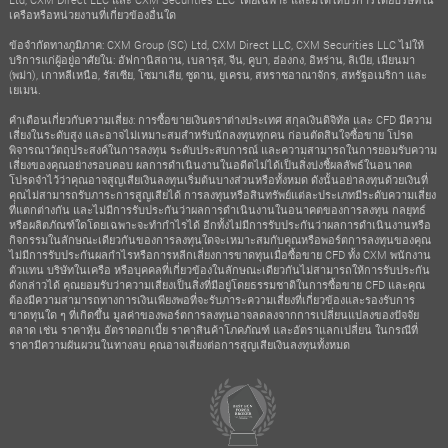
เครือหรือหน่วยงานที่เกี่ยวข้องอื่นใด
ข้อจำกัดทางภูมิภาค: CXM Group (SC) Ltd, CXM Direct LLC, CXM Securities LLC ไม่ให้
บริการแก่ผู้อยู่อาศัยใน: อัฟกานิสถาน, เบลารุส, จีน, คูบา, ฮ่องกง, อิหร่าน, ลิเบีย, เมียนมา
(พม่า), เกาหลีเหนือ, รัสเซีย, โซมาเลีย, ซูดาน, ยูเครน, สหราชอาณาจักร, สหรัฐอเมริกา และ
เยเมน.
คำเตือนเกี่ยวกับความเสี่ยง: การซื้อขายเงินตราต่างประเทศ สกุลเงินดิจิทัล และ CFD มีความ
เสี่ยงในระดับสูง และอาจไม่เหมาะสมสำหรับนักลงทุนทุกคน ก่อนตัดสินใจซื้อขาย โปรด
พิจารณาวัตถุประสงค์ในการลงทุน ระดับประสบการณ์ และความสามารถในการยอมรับความ
เสี่ยงของคุณอย่างรอบคอบ ผลการดำเนินงานในอดีตไม่ได้เป็นสิ่งบ่งชี้ผลลัพธ์ในอนาคต
โปรดจำไว้ว่าคุณอาจสูญเสียเงินลงทุนเริ่มต้นบางส่วนหรือทั้งหมด ดังนั้นอย่าลงทุนด้วยเงินที่
คุณไม่สามารถรับภาระการสูญเสียได้ การลงทุนหรือสินทรัพย์แต่ละประเภทมีระดับความเสี่ยง
ที่แตกต่างกัน และไม่มีการรับประกันว่าผลการดำเนินงานในอนาคตของการลงทุน กลยุทธ์
หรือผลิตภัณฑ์ใดโดยเฉพาะจะทำกำไรได้ อีกทั้งไม่มีการรับประกันว่าผลการดำเนินงานหรือ
กิจกรรมในลักษณะเดียวกันของการลงทุนใดจะเหมาะสมกับคุณหรือพอร์ตการลงทุนของคุณ
ไม่มีการรับประกันผลกำไรหรือการหลีกเลี่ยงการขาดทุนเมื่อซื้อขาย CFD ทั้ง CXM พนักงาน
ตัวแทน บริษัทในเครือ หรือบุคคลที่เกี่ยวข้องในลักษณะเดียวกันไม่สามารถให้การรับประกัน
ดังกล่าวได้ คุณยอมรับว่าความเสี่ยงเป็นสิ่งที่มีอยู่โดยธรรมชาติในการซื้อขาย CFD และคุณ
ต้องมีความสามารถทางการเงินเพียงพอที่จะรับภาระความเสี่ยงที่เกี่ยวข้องและรองรับการ
ขาดทุนใด ๆ ที่เกิดขึ้น มูลค่าของพอร์ตการลงทุนอาจลดลงจากการเปลี่ยนแปลงของปัจจัย
ตลาด เช่น ราคาหุ้น อัตราดอกเบี้ย ราคาสินค้าโภคภัณฑ์ และอัตราแลกเปลี่ยน ในกรณีที่
ราคามีความผันผวนในทางลบ คุณอาจเสี่ยงต่อการสูญเสียเงินลงทุนทั้งหมด