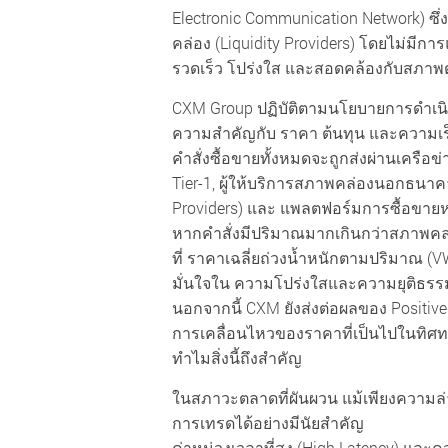
Electronic Communication Network) ซึ่ง
คล่อง (Liquidity Providers) โดยไม่มี
รวดเร็ว โปร่งใส และสอดคล้องกับสภาพ
CXM Group ปฏิบัติตามนโยบายการดำเนินคำส
ความสำคัญกับ ราคา ต้นทุน และความเร็
คำสั่งซื้อขายทั้งหมดจะถูกส่งผ่านเครือข
Tier-1, ผู้ให้บริการสภาพคล่องนอกธนาค
Providers) และ แพลตฟอร์มการซื้อขายหลา
หากคำสั่งมีปริมาณมากเกินกว่าสภาพคล่อง
ที่ ราคาเฉลี่ยถ่วงน้ำหนักตามปริมาณ (V
มั่นใจใน ความโปร่งใสและความยุติธรร
นอกจากนี้ CXM ยังส่งต่อผลของ Positive 
การเคลื่อนไหวของราคาที่เป็นไปในทิศทาง
ทำไมสิ่งนี้ถึงสำคัญ
ในสภาวะตลาดที่ผันผวน แม้เพียงความล่าช
การเทรดได้อย่างมีนัยสำคัญ
ค่าหน่วงเวลาที่สูง (High Latency) และคว