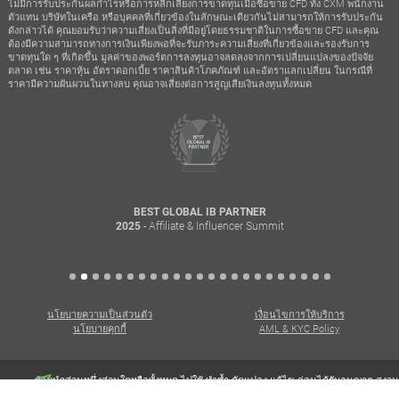
ไม่มีการรับประกันผลกำไรหรือการหลีกเลี่ยงการขาดทุนเมื่อซื้อขาย CFD ทั้ง CXM พนักงาน
ตัวแทน บริษัทในเครือ หรือบุคคลที่เกี่ยวข้องในลักษณะเดียวกันไม่สามารถให้การรับประกัน
ดังกล่าวได้ คุณยอมรับว่าความเสี่ยงเป็นสิ่งที่มีอยู่โดยธรรมชาติในการซื้อขาย CFD และคุณ
ต้องมีความสามารถทางการเงินเพียงพอที่จะรับภาระความเสี่ยงที่เกี่ยวข้องและรองรับการ
ขาดทุนใด ๆ ที่เกิดขึ้น มูลค่าของพอร์ตการลงทุนอาจลดลงจากการเปลี่ยนแปลงของปัจจัย
ตลาด เช่น ราคาหุ้น อัตราดอกเบี้ย ราคาสินค้าโภคภัณฑ์ และอัตราแลกเปลี่ยน ในกรณีที่
ราคามีความผันผวนในทางลบ คุณอาจเสี่ยงต่อการสูญเสียเงินลงทุนทั้งหมด
BEST GLOBAL IB PARTNER
- Affiliate & Influencer Summit
2025
นโยบายความเป็นส่วนตัว
เงื่อนไขการให้บริการ
นโยบายคุกกี้
AML & KYC Policy
ห้ามนำส่วนหนึ่งส่วนใดหรือทั้งหมด ไปใช้ ทำซ้ำ ดัดแปลง แก้ไข ก่อนได้รับอนุญาต สงวน
ลิขสิทธิ์© 2026