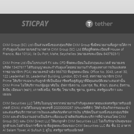
CXM Group (SC) Ltd เป็นส่วนหนึ่งของกลุ่มบริษัท CXM Group ซึ่งมีหน่วยงานที่อยู่ภายใต้การ
กำกับดูแลในหลายเขตอำนาจศาล CXM Group (SC) Ltd มีที่อยู่ที่จดทะเบียนที่ House of
Francis, ห้อง 101(A), Ile Du Port, Mahe, Seychelles (หมายเลขทะเบียน 8437923-1)
CXM Prime Ltd เป็นโบรกเกอร์ FX และ CFD ที่จดทะเบียนในอังกฤษและเวลส์ หมายเลข
บริษัท 13407617 ได้รับอนุญาตและกำกับดูแลโดยหน่วยงานกำกับดูแลทางการเงินแห่งสห
ราชอาณาจักร (FCA) หมายเลขอ้างอิง 966753 ที่อยู่จดทะเบียน: Office No. 3043, Level 30,
122 Leadenhall St, Leadenhall Building, London, ECV3 4AB, สหราชอาณาจักร CXM
Prime ให้บริการเฉพาะกับลูกค้าที่เป็นมืออาชีพหรือคู่สัญญาที่มีคุณสมบัติเหมาะสมเท่านั้น
CXM Prime ไม่ให้บริการแก่ผู้อยู่อาศัยใน: อัฟกานิสถาน, เบลารุส, จีน, คิวบา, ฮ่องกง, อิหร่าน,
ลิเบีย, เมียนมา (พม่า), เกาหลีเหนือ, รัสเซีย, โซมาเลีย, ซูดาน, ยูเครน, สหรัฐอเมริกา และ
เยเมน
CXM Securities LLC ได้รับใบอนุญาตจากหน่วยงานกำกับดูแลตลาดทุนแห่งสหรัฐอาหรับเอมิ
เรตส์ (CMA) ภายใต้ใบอนุญาตเลขที่ 20200000267 (ประเภทที่ห้า) ให้ดำเนินกิจกรรมแนะนำ
และส่งเสริมบริการทางการเงินและผลิตภัณฑ์ทางการเงิน บริษัทเป็นส่วนหนึ่งของกลุ่มบริษัท
CXM และดำเนินงานอย่างเป็นอิสระเพื่อแนะนำผลิตภัณฑ์และบริการที่นำเสนอโดย CXM
Group (SC) และ CXM Direct LLC ให้แก่ลูกค้า CXM Securities LLC ไม่เก็บรักษาเงินทุนของ
ลูกค้าและไม่ดำเนินการซื้อขาย ที่อยู่จดทะเบียนของ CXM Securities LLC คือ ชั้น 32 อาคาร
Al Salam Tower, Al Sufouh 2, ดูไบ, สหรัฐอาหรับเอมิเรตส์