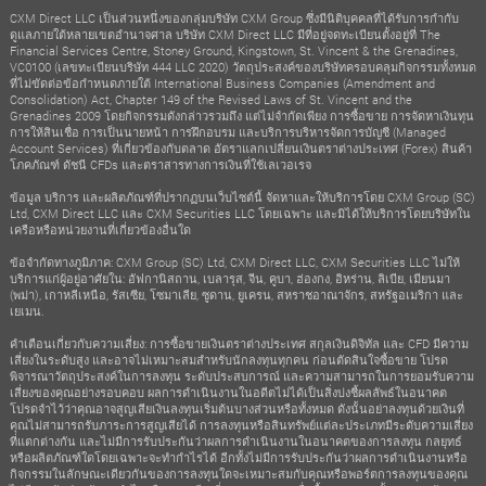
CXM Direct LLC เป็นส่วนหนึ่งของกลุ่มบริษัท CXM Group ซึ่งมีนิติบุคคลที่ได้รับการกำกับ
ดูแลภายใต้หลายเขตอำนาจศาล บริษัท CXM Direct LLC มีที่อยู่จดทะเบียนตั้งอยู่ที่ The
Financial Services Centre, Stoney Ground, Kingstown, St. Vincent & the Grenadines,
VC0100 (เลขทะเบียนบริษัท 444 LLC 2020) วัตถุประสงค์ของบริษัทครอบคลุมกิจกรรมทั้งหมด
ที่ไม่ขัดต่อข้อกำหนดภายใต้ International Business Companies (Amendment and
Consolidation) Act, Chapter 149 of the Revised Laws of St. Vincent and the
Grenadines 2009 โดยกิจกรรมดังกล่าวรวมถึง แต่ไม่จำกัดเพียง การซื้อขาย การจัดหาเงินทุน
การให้สินเชื่อ การเป็นนายหน้า การฝึกอบรม และบริการบริหารจัดการบัญชี (Managed
Account Services) ที่เกี่ยวข้องกับตลาด อัตราแลกเปลี่ยนเงินตราต่างประเทศ (Forex) สินค้า
โภคภัณฑ์ ดัชนี CFDs และตราสารทางการเงินที่ใช้เลเวอเรจ
ข้อมูล บริการ และผลิตภัณฑ์ที่ปรากฏบนเว็บไซต์นี้ จัดหาและให้บริการโดย CXM Group (SC)
Ltd, CXM Direct LLC และ CXM Securities LLC โดยเฉพาะ และมิได้ให้บริการโดยบริษัทใน
เครือหรือหน่วยงานที่เกี่ยวข้องอื่นใด
ข้อจำกัดทางภูมิภาค: CXM Group (SC) Ltd, CXM Direct LLC, CXM Securities LLC ไม่ให้
บริการแก่ผู้อยู่อาศัยใน: อัฟกานิสถาน, เบลารุส, จีน, คูบา, ฮ่องกง, อิหร่าน, ลิเบีย, เมียนมา
(พม่า), เกาหลีเหนือ, รัสเซีย, โซมาเลีย, ซูดาน, ยูเครน, สหราชอาณาจักร, สหรัฐอเมริกา และ
เยเมน.
คำเตือนเกี่ยวกับความเสี่ยง: การซื้อขายเงินตราต่างประเทศ สกุลเงินดิจิทัล และ CFD มีความ
เสี่ยงในระดับสูง และอาจไม่เหมาะสมสำหรับนักลงทุนทุกคน ก่อนตัดสินใจซื้อขาย โปรด
พิจารณาวัตถุประสงค์ในการลงทุน ระดับประสบการณ์ และความสามารถในการยอมรับความ
เสี่ยงของคุณอย่างรอบคอบ ผลการดำเนินงานในอดีตไม่ได้เป็นสิ่งบ่งชี้ผลลัพธ์ในอนาคต
โปรดจำไว้ว่าคุณอาจสูญเสียเงินลงทุนเริ่มต้นบางส่วนหรือทั้งหมด ดังนั้นอย่าลงทุนด้วยเงินที่
คุณไม่สามารถรับภาระการสูญเสียได้ การลงทุนหรือสินทรัพย์แต่ละประเภทมีระดับความเสี่ยง
ที่แตกต่างกัน และไม่มีการรับประกันว่าผลการดำเนินงานในอนาคตของการลงทุน กลยุทธ์
หรือผลิตภัณฑ์ใดโดยเฉพาะจะทำกำไรได้ อีกทั้งไม่มีการรับประกันว่าผลการดำเนินงานหรือ
กิจกรรมในลักษณะเดียวกันของการลงทุนใดจะเหมาะสมกับคุณหรือพอร์ตการลงทุนของคุณ